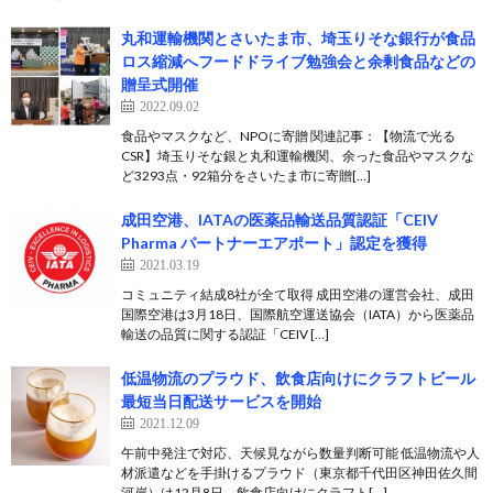
丸和運輸機関とさいたま市、埼玉りそな銀行が食品
ロス縮減へフードドライブ勉強会と余剰食品などの
贈呈式開催
2022.09.02
食品やマスクなど、NPOに寄贈 関連記事：【物流で光る
CSR】埼玉りそな銀と丸和運輸機関、余った食品やマスクな
ど3293点・92箱分をさいたま市に寄贈[…]
成田空港、IATAの医薬品輸送品質認証「CEIV
Pharma パートナーエアポート」認定を獲得
2021.03.19
コミュニティ結成8社が全て取得 成田空港の運営会社、成田
国際空港は3月18日、国際航空運送協会（IATA）から医薬品
輸送の品質に関する認証「CEIV […]
低温物流のプラウド、飲食店向けにクラフトビール
最短当日配送サービスを開始
2021.12.09
午前中発注で対応、天候見ながら数量判断可能 低温物流や人
材派遣などを手掛けるプラウド（東京都千代田区神田佐久間
河岸）は12月8日、飲食店向けにクラフト[…]