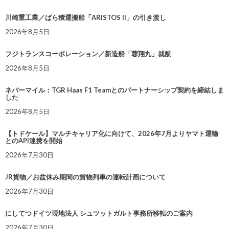
川崎重工業／ばら積運搬船「ARISTOS II」の引き渡し
2026年8月5日
フジトランスコーポレーション／新造船「蓉翔丸」就航
2026年8月5日
ネバーマイル：TGR Haas F1 Teamとのパートナーシップ契約を締結しま
した
2026年8月5日
【トドケール】マルチキャリア化に向けて、2026年7月よりヤマト運輸
とのAPI連携を開始
2026年7月30日
JR貨物／お盆休み期間の貨物列車の運転計画について
2026年7月30日
にしてつドイツ現地法人 シュツットガルト事務所移転のご案内
2026年7月30日