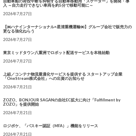
自動車船の荷役中断を抑制する自動車移動用「スケーター」を開発・導
入 ～自力走行できない車両を約5分で移動可能に～
2026年7月27日
【㈱ハナインターナショナル×星清重機運輸㈱】グループ会社で販売力の
更なる強化ねらう
2026年7月27日
東京ミッドタウン八重洲でロボット配送サービスを本格始動
2026年7月27日
上組／コンテナ物流最適化サービスを提供する スタートアップ企業
「OneStream株式会社」への出資のお知らせ
2026年7月21日
ZOZO、BONJOUR SAGANの自社EC拡大に向け「Fulfillment by
ZOZO」を提供開始
2026年7月21日
ロジポケ、「パスキー認証（MFA）」機能をリリース
2026年7月21日