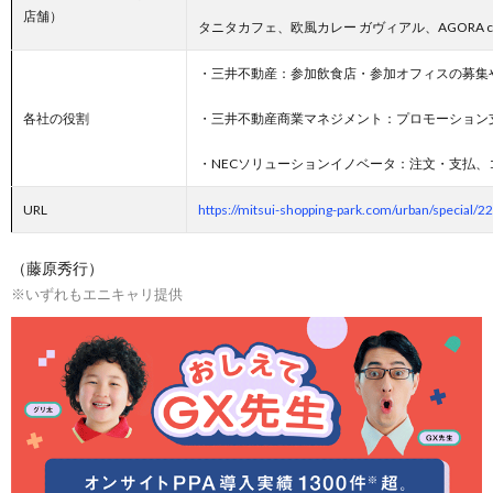
店舗）
タニタカフェ、欧風カレー ガヴィアル、AGORA ca
・三井不動産：参加飲食店・参加オフィスの募集
各社の役割
・三井不動産商業マネジメント：プロモーション
・NECソリューションイノベータ：注文・支払
URL
https://mitsui-shopping-park.com/urban/special/2
（藤原秀行）
※いずれもエニキャリ提供