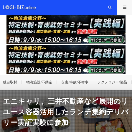
独自取材
物流施設/不動産
災害/事故/不祥事
テクノロジー/製品
エニキャリ、三井不動産など展開のリ
ユース容器活用したランチ集約デリバ
リー実証実験に参加