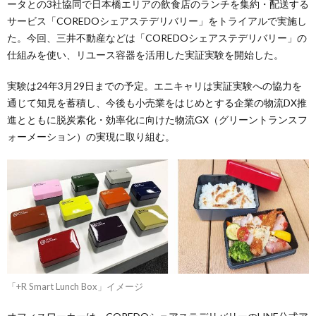
ータとの3社協同で日本橋エリアの飲食店のランチを集約・配送する
サービス「COREDOシェアステデリバリー」をトライアルで実施し
た。今回、三井不動産などは「COREDOシェアステデリバリー」の
仕組みを使い、リユース容器を活用した実証実験を開始した。
実験は24年3月29日までの予定。エニキャリは実証実験への協力を
通じて知見を蓄積し、今後も小売業をはじめとする企業の物流DX推
進とともに脱炭素化・効率化に向けた物流GX（グリーントランスフ
ォーメーション）の実現に取り組む。
「+R Smart Lunch Box」イメージ