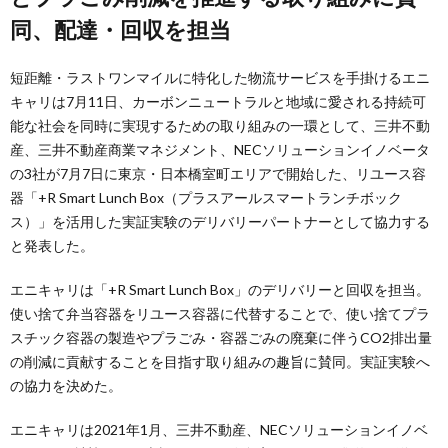
同、配達・回収を担当
短距離・ラストワンマイルに特化した物流サービスを手掛けるエニ
キャリは7月11日、カーボンニュートラルと地域に愛される持続可
能な社会を同時に実現するための取り組みの一環として、三井不動
産、三井不動産商業マネジメント、NECソリューションイノベータ
の3社が7月7日に東京・日本橋室町エリアで開始した、リユース容
器「+R Smart Lunch Box（プラスアールスマートランチボック
ス）」を活用した実証実験のデリバリーパートナーとして協力する
と発表した。
エニキャリは「+R Smart Lunch Box」のデリバリーと回収を担当。
使い捨て弁当容器をリユース容器に代替することで、使い捨てプラ
スチック容器の製造やプラごみ・容器ごみの廃棄に伴うCO2排出量
の削減に貢献することを目指す取り組みの趣旨に賛同。実証実験へ
の協力を決めた。
エニキャリは2021年1月、三井不動産、NECソリューションイノベ