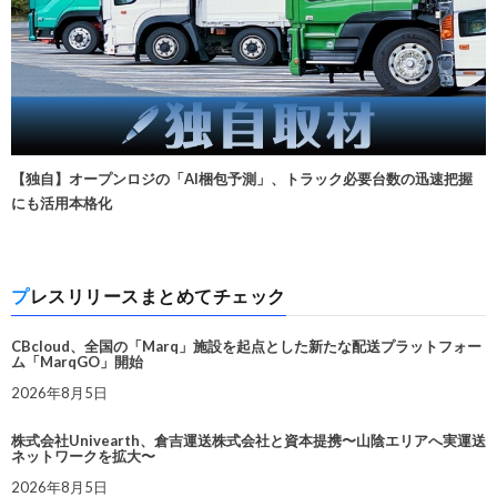
【独自】オープンロジの「AI梱包予測」、トラック必要台数の迅速把握
にも活用本格化
プレスリリースまとめてチェック
CBcloud、全国の「Marq」施設を起点とした新たな配送プラットフォー
ム「MarqGO」開始
2026年8月5日
株式会社Univearth、倉吉運送株式会社と資本提携〜山陰エリアへ実運送
ネットワークを拡大〜
2026年8月5日