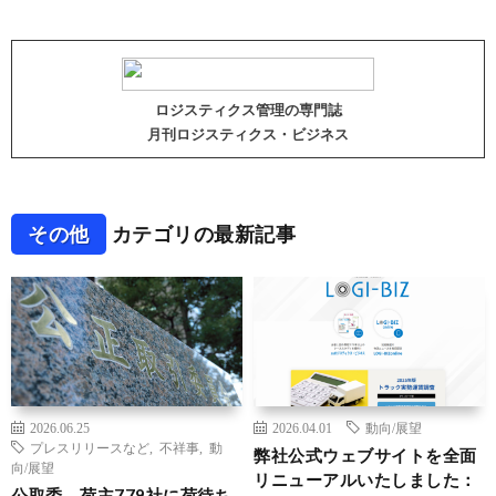
ロジスティクス管理の専門誌
月刊ロジスティクス・ビジネス
その他
カテゴリの最新記事
2026.06.25
2026.04.01
動向/展望
プレスリリースなど
,
不祥事
,
動
弊社公式ウェブサイトを全面
向/展望
リニューアルいたしました：
公取委、荷主779社に荷待ち