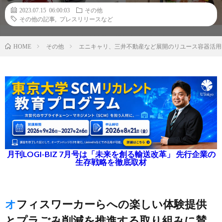
2023.07.15 06:00:03
その他
その他の記事
,
プレスリリースなど
その他
エニキャリ、三井不動産など展開のリユース容器活用
HOME
月刊LOGI-BIZ 7月号は「未来を創る輸送改革」 先行企業の
生存戦略を徹底取材
オフィスワーカーらへの楽しい体験提供
とプラごみ削減を推進する取り組みに賛