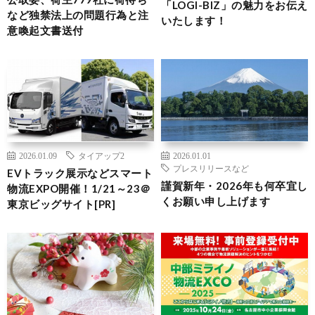
「LOGI-BIZ」の魅力をお伝え
など独禁法上の問題行為と注
いたします！
意喚起文書送付
2026.01.09
タイアップ2
2026.01.01
プレスリリースなど
EVトラック展示などスマート
謹賀新年・2026年も何卒宜し
物流EXPO開催！1/21～23＠
くお願い申し上げます
東京ビッグサイト[PR]