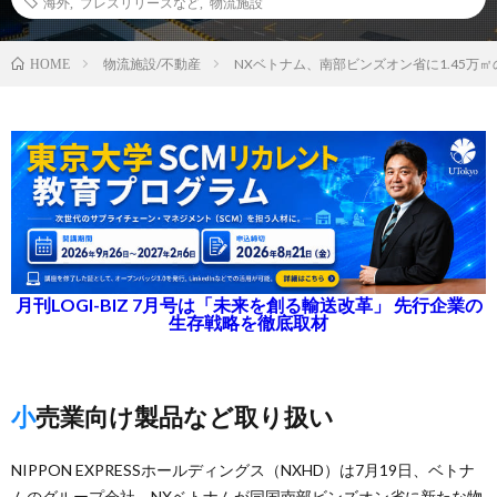
海外
,
プレスリリースなど
,
物流施設
物流施設/不動産
NXベトナム、南部ビンズオン省に1.45万
HOME
月刊LOGI-BIZ 7月号は「未来を創る輸送改革」 先行企業の
生存戦略を徹底取材
小売業向け製品など取り扱い
NIPPON EXPRESSホールディングス（NXHD）は7月19日、ベトナ
ムのグループ会社、NXベトナムが同国南部ビンズオン省に新たな物