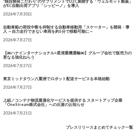
“独自開発こだわり”のサプリメントでD2C展開する「ウェルモット製薬」
がEC自動出荷アプリ「シッピーノ」を導入
2026年7月30日
自動車船の荷役中断を抑制する自動車移動用「スケーター」を開発・導
入 ～自力走行できない車両を約5分で移動可能に～
2026年7月27日
【㈱ハナインターナショナル×星清重機運輸㈱】グループ会社で販売力の
更なる強化ねらう
2026年7月27日
東京ミッドタウン八重洲でロボット配送サービスを本格始動
2026年7月27日
上組／コンテナ物流最適化サービスを提供する スタートアップ企業
「OneStream株式会社」への出資のお知らせ
2026年7月21日
プレスリリースまとめてチェック一覧