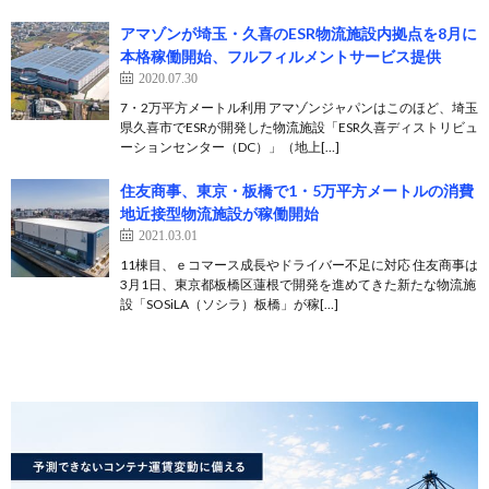
アマゾンが埼玉・久喜のESR物流施設内拠点を8月に
本格稼働開始、フルフィルメントサービス提供
2020.07.30
7・2万平方メートル利用 アマゾンジャパンはこのほど、埼玉
県久喜市でESRが開発した物流施設「ESR久喜ディストリビュ
ーションセンター（DC）」（地上[…]
住友商事、東京・板橋で1・5万平方メートルの消費
地近接型物流施設が稼働開始
2021.03.01
11棟目、ｅコマース成長やドライバー不足に対応 住友商事は
3月1日、東京都板橋区蓮根で開発を進めてきた新たな物流施
設「SOSiLA（ソシラ）板橋」が稼[…]