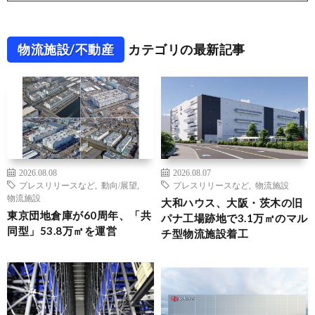
物流施設/不動産
カテゴリの最新記事
2026.08.08
2026.08.07
プレスリリースなど
,
動向/展望
,
プレスリリースなど
,
物流施設
物流施設
大和ハウス、大阪・茨木の旧
東京団地倉庫が60周年、「共
パナ工場跡地で3.1万㎡のマル
同型」53.8万㎡を運営
チ型物流施設着工