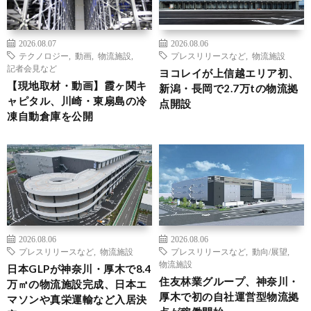
2026.08.07
2026.08.06
テクノロジー
,
動画
,
物流施設
,
プレスリリースなど
,
物流施設
記者会見など
ヨコレイが上信越エリア初、
【現地取材・動画】霞ヶ関キ
新潟・長岡で2.7万tの物流拠
ャピタル、川崎・東扇島の冷
点開設
凍自動倉庫を公開
2026.08.06
2026.08.06
プレスリリースなど
,
物流施設
プレスリリースなど
,
動向/展望
,
物流施設
日本GLPが神奈川・厚木で8.4
住友林業グループ、神奈川・
万㎡の物流施設完成、日本エ
厚木で初の自社運営型物流拠
マソンや真栄運輸など入居決