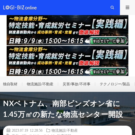
独自取材
物流施設/不動産
災害/事故/不祥事
テクノロジー/製品
NXベトナム、南部ビンズオン省に
1.45万㎡の新たな物流センター開設
2023.07.19 12:28:56
物流施設/不動産