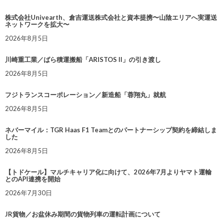
株式会社Univearth、倉吉運送株式会社と資本提携〜山陰エリアへ実運送
ネットワークを拡大〜
2026年8月5日
川崎重工業／ばら積運搬船「ARISTOS II」の引き渡し
2026年8月5日
フジトランスコーポレーション／新造船「蓉翔丸」就航
2026年8月5日
ネバーマイル：TGR Haas F1 Teamとのパートナーシップ契約を締結しま
した
2026年8月5日
【トドケール】マルチキャリア化に向けて、2026年7月よりヤマト運輸
とのAPI連携を開始
2026年7月30日
JR貨物／お盆休み期間の貨物列車の運転計画について