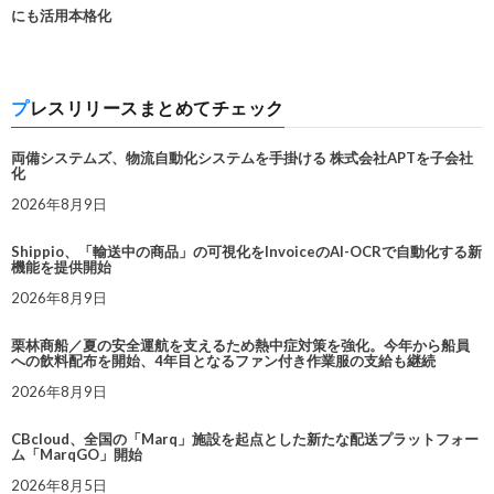
にも活用本格化
プレスリリースまとめてチェック
両備システムズ、物流自動化システムを手掛ける 株式会社APTを子会社
化
2026年8月9日
Shippio、「輸送中の商品」の可視化をInvoiceのAI-OCRで自動化する新
機能を提供開始
2026年8月9日
栗林商船／夏の安全運航を支えるため熱中症対策を強化。今年から船員
への飲料配布を開始、4年目となるファン付き作業服の支給も継続
2026年8月9日
CBcloud、全国の「Marq」施設を起点とした新たな配送プラットフォー
ム「MarqGO」開始
2026年8月5日