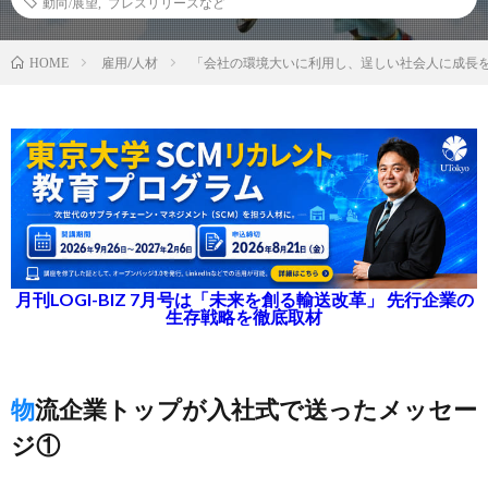
動向/展望
,
プレスリリースなど
雇用/人材
「会社の環境大いに利用し、逞しい社会人に成長
HOME
月刊LOGI-BIZ 7月号は「未来を創る輸送改革」 先行企業の
生存戦略を徹底取材
物流企業トップが入社式で送ったメッセー
ジ①