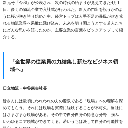
新元号「令和」が公表され、次の時代の始まりが見えてきた4月1
日、多くの物流企業で入社式が行われた。新人の門出を祝うかのよ
うに桜が咲き誇り始めた中、経営トップは人手不足の暴風が吹き荒
れる物流業界へ果敢に飛び込み、未来を切り開こうとする若人たち
にどんな思いを語ったのか。主要企業の言葉をピックアップして紹
介する。
「全世界の従業員の力結集し新たなビジネス領
域へ」
日立物流・中谷康夫社長
皆さんには最初にわれわれの力の源泉である「現場」への理解を深
めてもらう。それには現場を実際に経験することが不可欠。当社に
はさまざまな現場がある。その中で自分自身の得意な分野、強み、
いわゆるコア領域ができてくる。若いうちは決して自分の可能性を