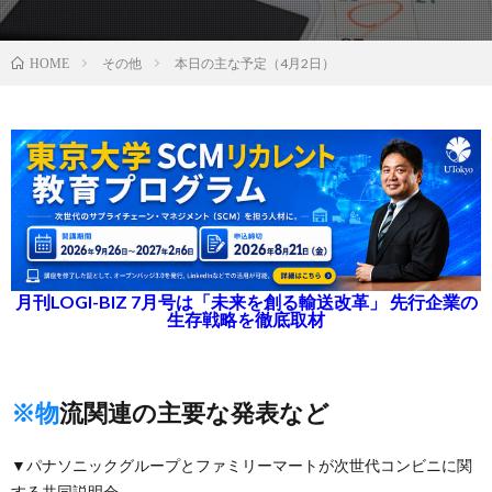
その他
本日の主な予定（4月2日）
HOME
月刊LOGI-BIZ 7月号は「未来を創る輸送改革」 先行企業の
生存戦略を徹底取材
※物流関連の主要な発表など
▼パナソニックグループとファミリーマートが次世代コンビニに関
する共同説明会