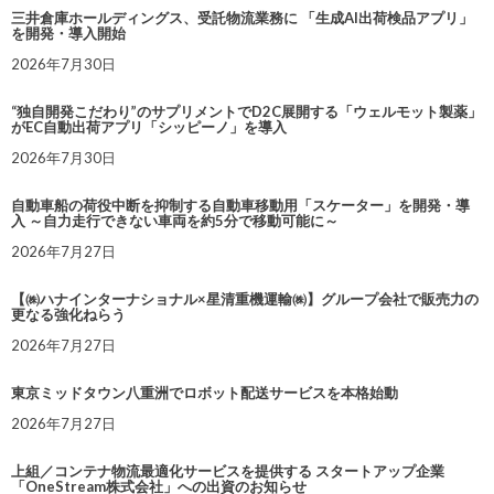
三井倉庫ホールディングス、受託物流業務に 「生成AI出荷検品アプリ」
を開発・導入開始
2026年7月30日
“独自開発こだわり”のサプリメントでD2C展開する「ウェルモット製薬」
がEC自動出荷アプリ「シッピーノ」を導入
2026年7月30日
自動車船の荷役中断を抑制する自動車移動用「スケーター」を開発・導
入 ～自力走行できない車両を約5分で移動可能に～
2026年7月27日
【㈱ハナインターナショナル×星清重機運輸㈱】グループ会社で販売力の
更なる強化ねらう
2026年7月27日
東京ミッドタウン八重洲でロボット配送サービスを本格始動
2026年7月27日
上組／コンテナ物流最適化サービスを提供する スタートアップ企業
「OneStream株式会社」への出資のお知らせ