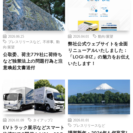
2026.06.25
2026.04.01
動向/展望
プレスリリースなど
,
不祥事
,
動
弊社公式ウェブサイトを全面
向/展望
リニューアルいたしました：
公取委、荷主779社に荷待ち
「LOGI-BIZ」の魅力をお伝え
など独禁法上の問題行為と注
いたします！
意喚起文書送付
2026.01.09
タイアップ2
2026.01.01
プレスリリースなど
EVトラック展示などスマート
謹賀新年・2026年も何卒宜し