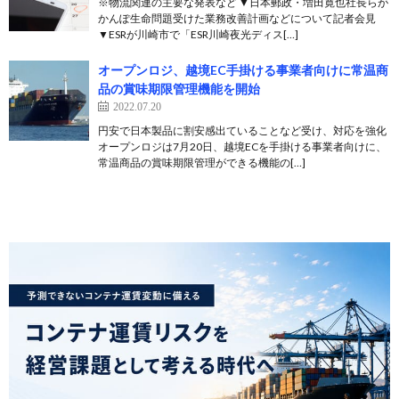
※物流関連の主要な発表など ▼日本郵政・増田寛也社長らが
かんぽ生命問題受けた業務改善計画などについて記者会見
▼ESRが川崎市で「ESR川崎夜光ディス[…]
オープンロジ、越境EC手掛ける事業者向けに常温商
品の賞味期限管理機能を開始
2022.07.20
円安で日本製品に割安感出ていることなど受け、対応を強化
オープンロジは7月20日、越境ECを手掛ける事業者向けに、
常温商品の賞味期限管理ができる機能の[…]