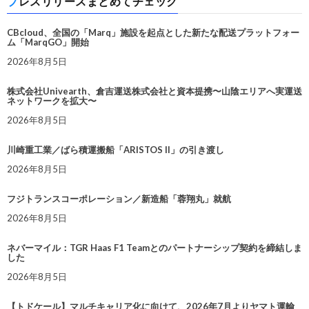
プレスリリースまとめてチェック
CBcloud、全国の「Marq」施設を起点とした新たな配送プラットフォー
ム「MarqGO」開始
2026年8月5日
株式会社Univearth、倉吉運送株式会社と資本提携〜山陰エリアへ実運送
ネットワークを拡大〜
2026年8月5日
川崎重工業／ばら積運搬船「ARISTOS II」の引き渡し
2026年8月5日
フジトランスコーポレーション／新造船「蓉翔丸」就航
2026年8月5日
ネバーマイル：TGR Haas F1 Teamとのパートナーシップ契約を締結しま
した
2026年8月5日
【トドケール】マルチキャリア化に向けて、2026年7月よりヤマト運輸