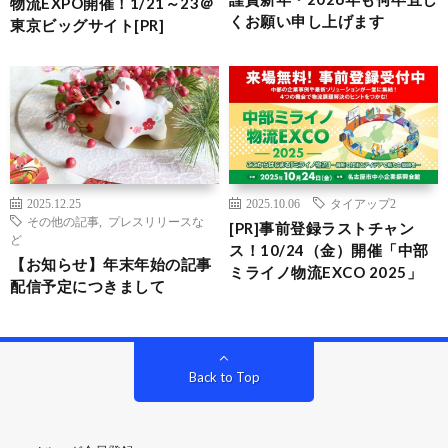
物流EXPO開催！1/21～23＠
くお願い申し上げます
東京ビッグサイト[PR]
2025.12.25
2025.10.06
タイアップ2
その他の記事
,
プレスリリースな
[PR]事前登録ラストチャン
ど
ス！10/24（金）開催「中部
【お知らせ】年末年始の記事
ミライノ物流EXCO 2025」
配信予定につきまして
Back to Top