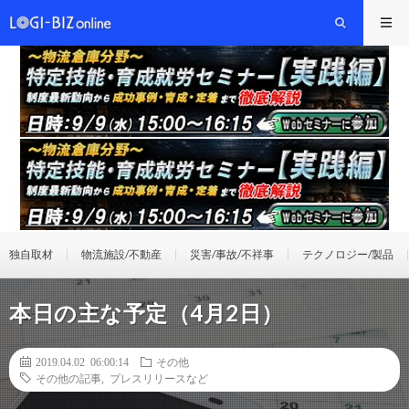
独自取材
物流施設/不動産
災害/事故/不祥事
テクノロジー/製品
本日の主な予定（4月2日）
2019.04.02 06:00:14
その他
その他の記事
,
プレスリリースなど