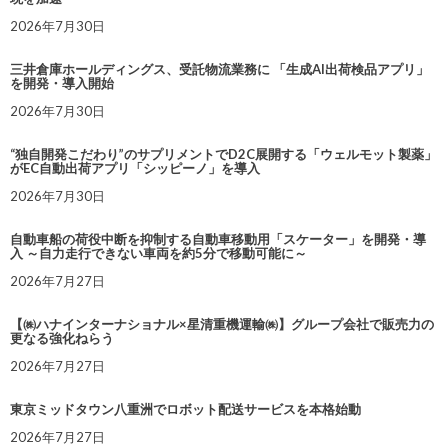
2026年7月30日
三井倉庫ホールディングス、受託物流業務に 「生成AI出荷検品アプリ」
を開発・導入開始
2026年7月30日
“独自開発こだわり”のサプリメントでD2C展開する「ウェルモット製薬」
がEC自動出荷アプリ「シッピーノ」を導入
2026年7月30日
自動車船の荷役中断を抑制する自動車移動用「スケーター」を開発・導
入 ～自力走行できない車両を約5分で移動可能に～
2026年7月27日
【㈱ハナインターナショナル×星清重機運輸㈱】グループ会社で販売力の
更なる強化ねらう
2026年7月27日
東京ミッドタウン八重洲でロボット配送サービスを本格始動
2026年7月27日