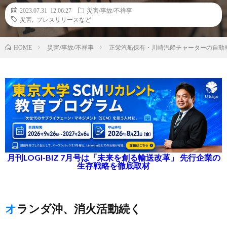
2023.07.31 12:06:27
災害/事故/不祥事
災害
,
プレスリリースなど
災害/事故/不祥事
正栄汽船保有・川崎汽船チャーターの自動
HOME
月刊LOGI-BIZ 7月号は「未来を創る輸送改革」 先行企業の
生存戦略を徹底取材
オランダ沖、消火活動続く