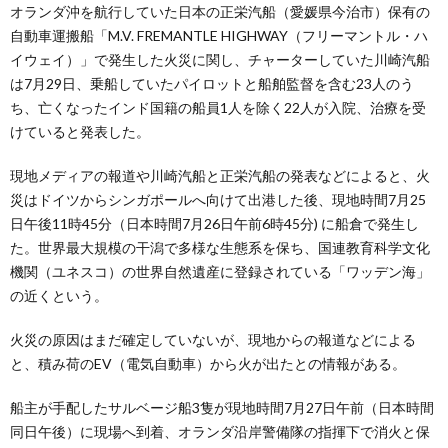
オランダ沖を航行していた日本の正栄汽船（愛媛県今治市）保有の
自動車運搬船「M.V. FREMANTLE HIGHWAY（フリーマントル・ハ
イウェイ）」で発生した火災に関し、チャーターしていた川崎汽船
は7月29日、乗船していたパイロットと船舶監督を含む23人のう
ち、亡くなったインド国籍の船員1人を除く22人が入院、治療を受
けていると発表した。
現地メディアの報道や川崎汽船と正栄汽船の発表などによると、火
災はドイツからシンガポールへ向けて出港した後、現地時間7月25
日午後11時45分（日本時間7月26日午前6時45分) に船倉で発生し
た。世界最大規模の干潟で多様な生態系を保ち、国連教育科学文化
機関（ユネスコ）の世界自然遺産に登録されている「ワッデン海」
の近くという。
火災の原因はまだ確定していないが、現地からの報道などによる
と、積み荷のEV（電気自動車）から火が出たとの情報がある。
船主が手配したサルベージ船3隻が現地時間7月27日午前（日本時間
同日午後）に現場へ到着、オランダ沿岸警備隊の指揮下で消火と保