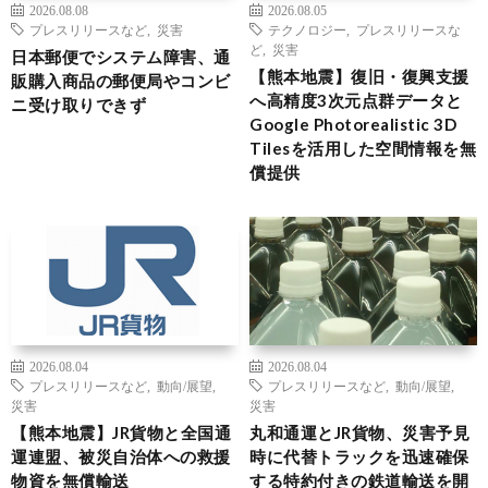
2026.08.08
2026.08.05
プレスリリースなど
,
災害
テクノロジー
,
プレスリリースな
ど
,
災害
日本郵便でシステム障害、通
【熊本地震】復旧・復興支援
販購入商品の郵便局やコンビ
へ高精度3次元点群データと
ニ受け取りできず
Google Photorealistic 3D
Tilesを活用した空間情報を無
償提供
2026.08.04
2026.08.04
プレスリリースなど
,
動向/展望
,
プレスリリースなど
,
動向/展望
,
災害
災害
【熊本地震】JR貨物と全国通
丸和通運とJR貨物、災害予見
運連盟、被災自治体への救援
時に代替トラックを迅速確保
物資を無償輸送
する特約付きの鉄道輸送を開