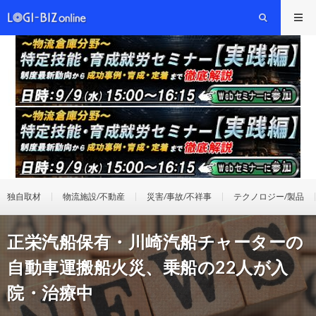
独自取材
物流施設/不動産
災害/事故/不祥事
テクノロジー/製品
正栄汽船保有・川崎汽船チャーターの
自動車運搬船火災、乗船の22人が入
院・治療中