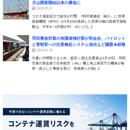
月は調査開始以来の最低に
2020.05.21
コロナ感染拡大で経済が打撃、7四半期連続「縮小」に 世界
貿易機関（WTO）が5月20日発表した世界の物の貿易予測指
数は、今年4～6月期が87・6だった[…]
羽田事故対策の有識者検討委が初会合、パイロット
と管制官への注意喚起システム強化など議題★続報
2024.01.19
今夏に中間取りまとめ、提言へ 国土交通省は1月19日、羽田
空港の滑走路で日本航空（JAL）機と海上保安庁の機体が衝
突・炎上した事故を受け、有識者らが抜[…]