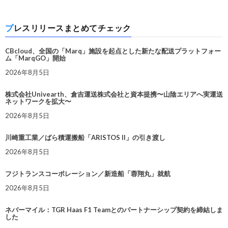
プレスリリースまとめてチェック
CBcloud、全国の「Marq」施設を起点とした新たな配送プラットフォー
ム「MarqGO」開始
2026年8月5日
株式会社Univearth、倉吉運送株式会社と資本提携〜山陰エリアへ実運送
ネットワークを拡大〜
2026年8月5日
川崎重工業／ばら積運搬船「ARISTOS II」の引き渡し
2026年8月5日
フジトランスコーポレーション／新造船「蓉翔丸」就航
2026年8月5日
ネバーマイル：TGR Haas F1 Teamとのパートナーシップ契約を締結しま
した