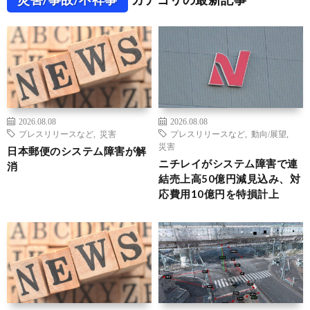
2026.08.08
2026.08.08
プレスリリースなど
,
災害
プレスリリースなど
,
動向/展望
,
災害
日本郵便のシステム障害が解
ニチレイがシステム障害で連
消
結売上高50億円減見込み、対
応費用10億円を特損計上