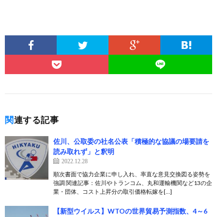
関連する記事
佐川、公取委の社名公表「積極的な協議の場要請を
読み取れず」と釈明
2022.12.28
順次書面で協力企業に申し入れ、率直な意見交換図る姿勢を
強調 関連記事：佐川やトランコム、丸和運輸機関など13の企
業・団体、コスト上昇分の取引価格転嫁を[…]
【新型ウイルス】WTOの世界貿易予測指数、4～6