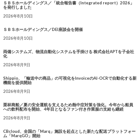
ＳＢＳホールディングス／「統合報告書（Integrated report）2026」
を発行しました
2026年8月10日
ＳＢＳホールディングス／DEI座談会を開催
2026年8月10日
両備システムズ、物流自動化システムを手掛ける 株式会社APTを子会社
化
2026年8月9日
Shippio、「輸送中の商品」の可視化をInvoiceのAI-OCRで自動化する新
機能を提供開始
2026年8月9日
栗林商船／夏の安全運航を支えるため熱中症対策を強化。今年から船員
への飲料配布を開始、4年目となるファン付き作業服の支給も継続
2026年8月9日
CBcloud、全国の「Marq」施設を起点とした新たな配送プラットフォー
ム「MarqGO」開始