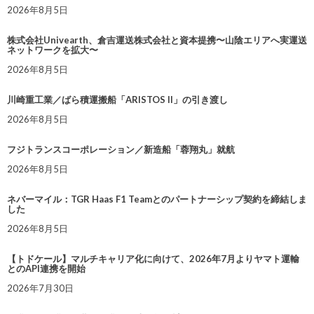
2026年8月5日
株式会社Univearth、倉吉運送株式会社と資本提携〜山陰エリアへ実運送
ネットワークを拡大〜
2026年8月5日
川崎重工業／ばら積運搬船「ARISTOS II」の引き渡し
2026年8月5日
フジトランスコーポレーション／新造船「蓉翔丸」就航
2026年8月5日
ネバーマイル：TGR Haas F1 Teamとのパートナーシップ契約を締結しま
した
2026年8月5日
【トドケール】マルチキャリア化に向けて、2026年7月よりヤマト運輸
とのAPI連携を開始
2026年7月30日