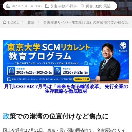
2023.07.31 14:31:45
災害/事故/不祥事
災害
,
動向/展望
政策
名古屋港サイバー攻撃受け政府の対策検討委が初会合、2
HOME
月刊LOGI-BIZ 7月号は「未来を創る輸送改革」 先行企業の
生存戦略を徹底取材
政策での港湾の位置付けなど焦点に
国土交通省は7月31日、東京・霞が関の同省内で、名古屋港でサイ