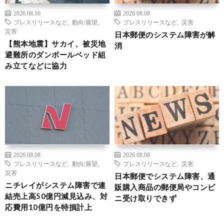
2026.08.10
2026.08.08
プレスリリースなど
,
動向/展望
,
プレスリリースなど
,
災害
災害
日本郵便のシステム障害が解
【熊本地震】サカイ、被災地
消
避難所のダンボールベッド組
み立てなどに協力
2026.08.08
2026.08.08
プレスリリースなど
,
動向/展望
,
プレスリリースなど
,
災害
災害
日本郵便でシステム障害、通
ニチレイがシステム障害で連
販購入商品の郵便局やコンビ
結売上高50億円減見込み、対
ニ受け取りできず
応費用10億円を特損計上