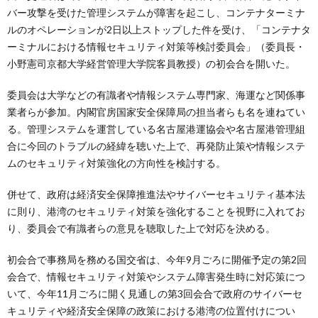
バー攻撃を受けた管理システムが障害を起こし、コンテナターミナ
ルのオペレーションが2日以上ストップした件を受け、「コンテナタ
ーミナルにおける情報セキュリティ対策等検討委員会」（委員長・
小野憲司京都大学経営管理大学院客員教授）の初会合を開いた。
委員会は大学などの有識者や情報システム専門家、海運など関係事
業者らが参加。内閣官房国家安全保障局の担当者らも名を連ねてい
る。管理システムを運営している名古屋港運協会や名古屋港管理組
合に今回のトラブルの経緯を聴いた上で、再発防止策や情報システ
ムのセキュリティ対策強化の方向性を検討する。
併せて、政府は経済安全保障推進法やサイバーセキュリティ基本法
に則り、港湾のセキュリティ対策を強化することを視野に入れてお
り、委員会で有識者らの意見を聴取した上で対応を決める。
初会合で事務局を務める国交省は、今年9月ごろに開催予定の第2回
会合で、情報セキュリティ対策やシステム障害発生時に対応策につ
いて、今年11月ごろに開く見通しの第3回会合で政府のサイバーセ
キュリティや経済安全保障の政策における港湾の位置付けについ