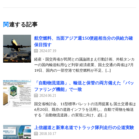
関連する記事
航空燃料、当面アジア週150便超相当分の供給力確
保目指す
2024.07.19
経産・国交両省が民間との議論踏まえ行動計画、外航タンカ
ーの国内輸送転用など列挙 経済産業、国土交通の両省は7月
19日、国内の一部空港で航空燃料が不足、[…]
「自動物流道路」、輸送と保管の両方備えた「バッ
ファリング機能」で一致
2024.06.21
国交省検討会、11型標準パレットの活用提案も 国土交通省は
6月20日、既存の道路インフラを活用し、自動で荷物を輸送
する「自動物流道路」の実現に向け、必[…]
上信越道と新東名道でトラック隊列走行の公道実験
2018.10.17