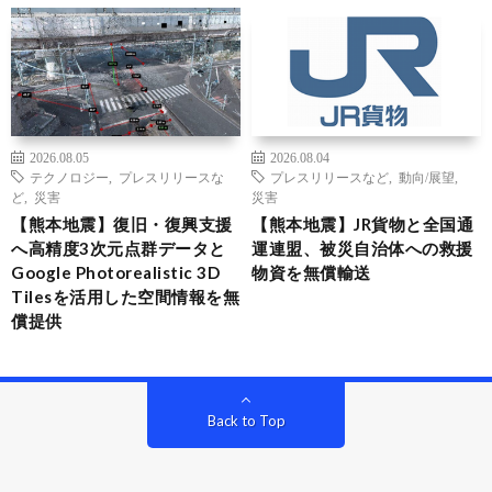
2026.08.05
2026.08.04
テクノロジー
,
プレスリリースな
プレスリリースなど
,
動向/展望
,
ど
,
災害
災害
【熊本地震】復旧・復興支援
【熊本地震】JR貨物と全国通
へ高精度3次元点群データと
運連盟、被災自治体への救援
Google Photorealistic 3D
物資を無償輸送
Tilesを活用した空間情報を無
償提供
Back to Top