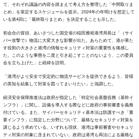
て、それぞれ議論の内容を踏まえて考え方を整理した「中間取りま
とめ」を策定するスケジュールを提示。2024年の年明けを想定して
いる第4回に「最終取りまとめ」を決定することも示した。
初会合の冒頭、あいさつした国交省の稲田雅裕港湾局長は「（サイ
バー攻撃で）物流に大変大きな影響が出た。あらためて、港が果た
す役割の大きさと港湾の情報セキュリティ対策の重要性を痛感し
た。このような事態を二度と引き起こすことのないよう、この委員
会を立ち上げた」と経緯を説明。
「港湾がより安全で安定的に物流サービスを提供できるよう、皆様
の英知を結集して対策を図ってまいりたい」と強調した。
経済安全保障推進法は政府が指定した「特定社会基盤役務（基幹イ
ンフラ）」に関し、設備を導入する際などに政府の事前審査を義務
付けている。また、サイバーセキュリティ基本法は防護すべき「重
要インフラ」に指定した分野について、厳格なセキュリティ対策を
講じるよう求めている。いずれも現状、港湾は事前審査やセキュリ
ティ対策の対象に含まれていない。政府は港湾も両法による厳格な