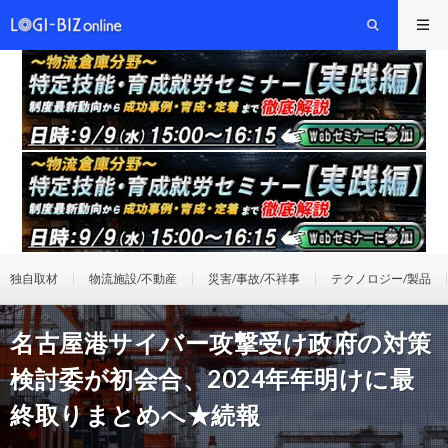
独自取材
物流施設/不動産
災害/事故/不祥事
テクノロジー/製品
名古屋港サイバー攻撃受け政府の対策
検討委が初会合、2024年年明けに最
終取りまとめへ★続報