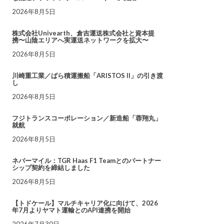
2026年8月5日
株式会社Univearth、倉吉運送株式会社と資本提
携〜山陰エリアへ実運送ネットワークを拡大〜
2026年8月5日
川崎重工業／ばら積運搬船「ARISTOS II」の引き渡
し
2026年8月5日
フジトランスコーポレーション／新造船「蓉翔丸」
就航
2026年8月5日
ネバーマイル：TGR Haas F1 Teamとのパートナー
シップ契約を締結しました
2026年8月5日
【トドケール】マルチキャリア化に向けて、2026
年7月よりヤマト運輸とのAPI連携を開始
2026年7月30日