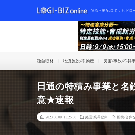
物流不動産,ロボット,ドロ
独自取材
物流施設/不動産
災害/事故/不祥
日通の特積み事業と名
意★速報
2023.08.09 15:25:36
経営/業界動向
提携/合弁