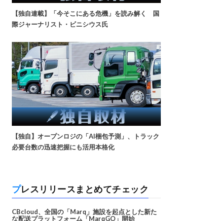
【独自連載】「今そこにある危機」を読み解く 国
際ジャーナリスト・ビニシウス氏
【独自】オープンロジの「AI梱包予測」、トラック
必要台数の迅速把握にも活用本格化
プレスリリースまとめてチェック
CBcloud、全国の「Marq」施設を起点とした新た
な配送プラットフォーム「MarqGO」開始