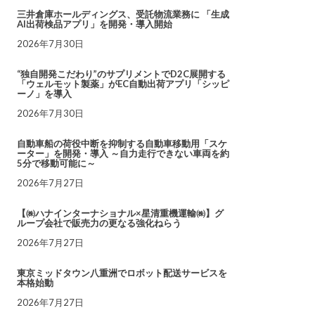
三井倉庫ホールディングス、受託物流業務に 「生成
AI出荷検品アプリ」を開発・導入開始
2026年7月30日
“独自開発こだわり”のサプリメントでD2C展開する
「ウェルモット製薬」がEC自動出荷アプリ「シッピ
ーノ」を導入
2026年7月30日
自動車船の荷役中断を抑制する自動車移動用「スケ
ーター」を開発・導入 ～自力走行できない車両を約
5分で移動可能に～
2026年7月27日
【㈱ハナインターナショナル×星清重機運輸㈱】グ
ループ会社で販売力の更なる強化ねらう
2026年7月27日
東京ミッドタウン八重洲でロボット配送サービスを
本格始動
2026年7月27日