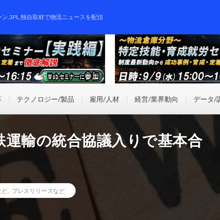
ーン,3PL,独自取材で物流ニュースを配信
事
テクノロジー/製品
雇用/人材
経営/業界動向
データ/
鉄運輸の統合協議入りで基本合
など
,
プレスリリースなど