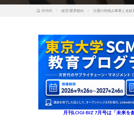
経営/業界動向
日通の特積み事業と名鉄
HOME
月刊LOGI-BIZ 7月号は「未