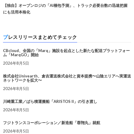
【独自】オープンロジの「AI梱包予測」、トラック必要台数の迅速把握
にも活用本格化
プレスリリースまとめてチェック
CBcloud、全国の「Marq」施設を起点とした新たな配送プラットフォー
ム「MarqGO」開始
2026年8月5日
株式会社Univearth、倉吉運送株式会社と資本提携〜山陰エリアへ実運送
ネットワークを拡大〜
2026年8月5日
川崎重工業／ばら積運搬船「ARISTOS II」の引き渡し
2026年8月5日
フジトランスコーポレーション／新造船「蓉翔丸」就航
2026年8月5日