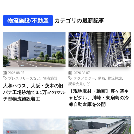
物流施設/不動産
カテゴリの最新記事
2026.08.07
2026.08.07
プレスリリースなど
,
物流施設
テクノロジー
,
動画
,
物流施設
,
記者会見など
大和ハウス、大阪・茨木の旧
【現地取材・動画】霞ヶ関キ
パナ工場跡地で3.1万㎡のマル
ャピタル、川崎・東扇島の冷
チ型物流施設着工
凍自動倉庫を公開