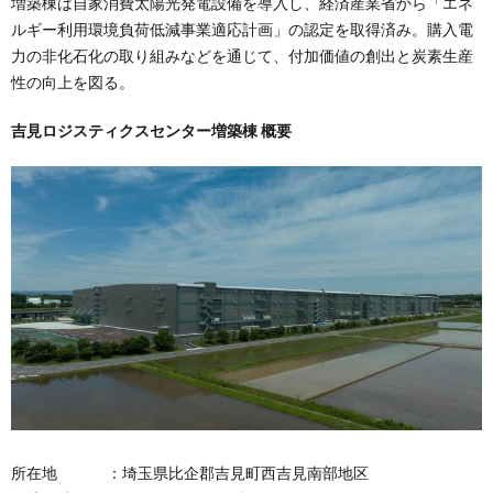
増築棟は自家消費太陽光発電設備を導入し、経済産業省から「エネ
ルギー利用環境負荷低減事業適応計画」の認定を取得済み。購入電
力の非化石化の取り組みなどを通じて、付加価値の創出と炭素生産
性の向上を図る。
吉見ロジスティクスセンター増築棟 概要
所在地 ：埼玉県比企郡吉見町西吉見南部地区