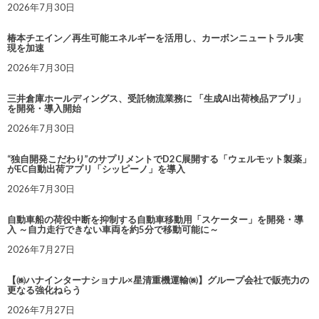
2026年7月30日
椿本チエイン／再生可能エネルギーを活用し、カーボンニュートラル実
現を加速
2026年7月30日
三井倉庫ホールディングス、受託物流業務に 「生成AI出荷検品アプリ」
を開発・導入開始
2026年7月30日
“独自開発こだわり”のサプリメントでD2C展開する「ウェルモット製薬」
がEC自動出荷アプリ「シッピーノ」を導入
2026年7月30日
自動車船の荷役中断を抑制する自動車移動用「スケーター」を開発・導
入 ～自力走行できない車両を約5分で移動可能に～
2026年7月27日
【㈱ハナインターナショナル×星清重機運輸㈱】グループ会社で販売力の
更なる強化ねらう
2026年7月27日