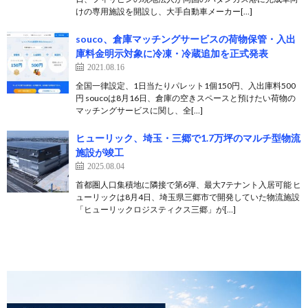
けの専用施設を開設し、大手自動車メーカー[…]
souco、倉庫マッチングサービスの荷物保管・入出
庫料金明示対象に冷凍・冷蔵追加を正式発表
2021.08.16
全国一律設定、1日当たりパレット1個150円、入出庫料500
円 soucoは8月16日、倉庫の空きスペースと預けたい荷物の
マッチングサービスに関し、全[…]
ヒューリック、埼玉・三郷で1.7万坪のマルチ型物流
施設が竣工
2025.08.04
首都圏人口集積地に隣接で第6弾、最大7テナント入居可能 ヒ
ューリックは8月4日、埼玉県三郷市で開発していた物流施設
「ヒューリックロジスティクス三郷」が[…]