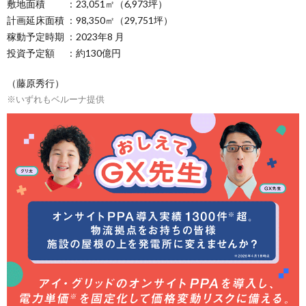
敷地面積 ：23,051㎡（6,973坪）
計画延床面積 ：98,350㎡（29,751坪）
稼動予定時期 ：2023年8 月
投資予定額 ：約130億円
（藤原秀行）
※いずれもベルーナ提供