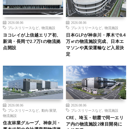
2026.08.06
2026.08.06
プレスリリースなど
,
物流施設
プレスリリースなど
,
物流施設
ヨコレイが上信越エリア初、
日本GLPが神奈川・厚木で8.4
新潟・長岡で2.7万tの物流拠
万㎡の物流施設完成、日本エ
点開設
マソンや真栄運輸など入居決
定
2026.08.06
2026.08.06
プレスリリースなど
,
動向/展望
,
プレスリリースなど
,
物流施設
物流施設
CRE、埼玉・朝霞で同一エリ
住友林業グループ、神奈川・
ア内の物流施設2棟目開発に
厚木で初の自社運営型物流拠