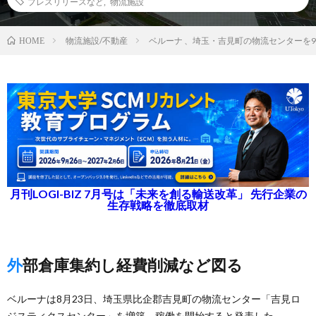
プレスリリースなど
,
物流施設
物流施設/不動産
ベルーナ 、埼玉・吉見町の物流センターを9
HOME
月刊LOGI-BIZ 7月号は「未来を創る輸送改革」 先行企業の
生存戦略を徹底取材
外部倉庫集約し経費削減など図る
ベルーナは8月23日、埼玉県比企郡吉見町の物流センター「吉見ロ
ジスティクスセンター」を増築、稼働を開始すると発表した。