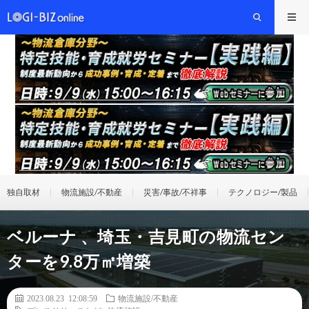
独自取材
物流施設/不動産
災害/事故/不祥事
テクノロジー/製品
ベルーナ 、埼玉・吉見町の物流セン
ターを9.8万㎡増築
2023.08.23 12:08:59
物流施設/不動産