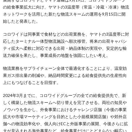
の給食事業拡大に向け、ヤマトの3温度帯（常温・冷蔵・冷凍）物流
ネットワークを活用した新たな物流スキームの運用を9月15日に開
始したと発表した。
コロワイドは同事業で食材などの出荷業務を、ヤマトの3温度帯に対
応したターミナル一体型物流施設へ順次移管。将来の出荷キャパシ
ティ拡大へ柔軟に対応できる出荷・納品体制の実現や、安定的な輸
送力確保を果たし、事業成長の地盤を強固にしたい考え。
物流業務をサプライチェーン全体で最適化することにより、温室効
果ガス排出量の削減や、納品時間変更による給食提供先の生産性向
上にもつなげることを目指す。
2024年3月までに、コロワイドグループの全ての給食提供先で、新
しく構築した物流スキームへ切り替えを完了させる。両社の知見や
ノウハウを生かし、外食事業におけるチャレンジ店舗（今後の事業
拡大や市場マーケティングを目的とした小規模展開店舗）や郊外店
舗への物流効率化や、個人向けECと外販事業の展開、今後さらに拡
大が見込まれる海外事業など、給食事業だけにとどまらない幅広い