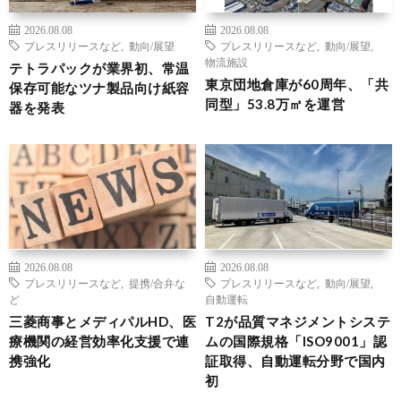
2026.08.08
2026.08.08
プレスリリースなど
,
動向/展望
プレスリリースなど
,
動向/展望
,
物流施設
テトラパックが業界初、常温
東京団地倉庫が60周年、「共
保存可能なツナ製品向け紙容
同型」53.8万㎡を運営
器を発表
2026.08.08
2026.08.08
プレスリリースなど
,
提携/合弁な
プレスリリースなど
,
動向/展望
,
ど
自動運転
三菱商事とメディパルHD、医
T2が品質マネジメントシステ
療機関の経営効率化支援で連
ムの国際規格「ISO9001」認
携強化
証取得、自動運転分野で国内
初