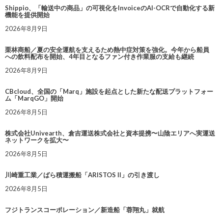
Shippio、「輸送中の商品」の可視化をInvoiceのAI-OCRで自動化する新
機能を提供開始
2026年8月9日
栗林商船／夏の安全運航を支えるため熱中症対策を強化。今年から船員
への飲料配布を開始、4年目となるファン付き作業服の支給も継続
2026年8月9日
CBcloud、全国の「Marq」施設を起点とした新たな配送プラットフォー
ム「MarqGO」開始
2026年8月5日
株式会社Univearth、倉吉運送株式会社と資本提携〜山陰エリアへ実運送
ネットワークを拡大〜
2026年8月5日
川崎重工業／ばら積運搬船「ARISTOS II」の引き渡し
2026年8月5日
フジトランスコーポレーション／新造船「蓉翔丸」就航