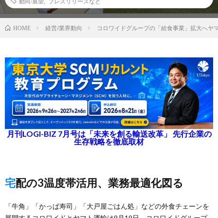
動向/展望
,
プレスリリースなど
経営/業界動向
コロワイドグループの「給食事業」拡大へヤ
HOME
月刊LOGI-BIZ 7月号は「未来を創る輸送改革」 先行企業の
生存戦略を徹底取材
宅配の3温度帯活用、業務最適化図る
「牛角」「かっぱ寿司」「大戸屋ごはん処」などの外食チェーンを
展開するコロワイドとヤマト運輸は9月19日、コロワイドグループ