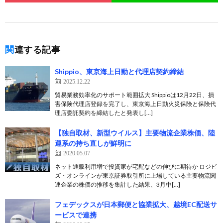
関連する記事
Shippio、東京海上日動と代理店契約締結
2025.12.22
貿易業務効率化のサポート範囲拡大 Shippioは12月22日、損
害保険代理店登録を完了し、東京海上日動火災保険と保険代
理店委託契約を締結したと発表し[…]
【独自取材、新型ウイルス】主要物流企業株価、陸
運系の持ち直しが鮮明に
2020.05.07
ネット通販利用増で投資家が宅配などの伸びに期待か ロジビ
ズ・オンラインが東京証券取引所に上場している主要物流関
連企業の株価の推移を集計した結果、3月中[…]
フェデックスが日本郵便と協業拡大、越境EC配送サ
ービスで連携