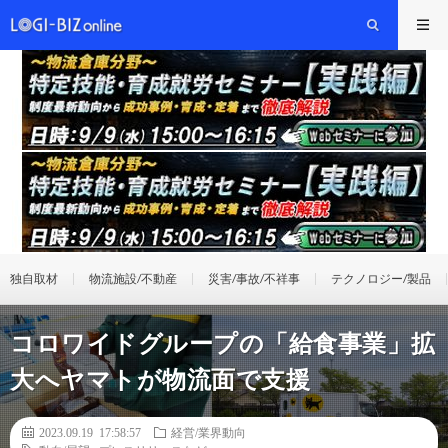
独自取材
物流施設/不動産
災害/事故/不祥事
テクノロジー/製品
コロワイドグループの「給食事業」拡
大へヤマトが物流面で支援
2023.09.19 17:58:57
経営/業界動向