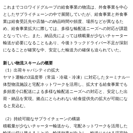
これまでコロワイドグループの給食事業の物流は、外食事業を中心
としたサプライチェーンの中で展開していたが、給食事業と外食事
業は給食受託先や店舗への納品時間や頻度、場所などが異なるた
め、給食事業拡大に際しては、多様な輸配送ニーズへの対応が課題
となっていた。また、納品先によっては積載量が少ないチャーター
輸送が必要になることもあり、今後トラックドライバー不足が深刻
になることが確実な中、安定した輸送力の確保も迫られていた。
新しい物流スキームの概要
（1）出荷キャパシティの拡大
ヤマト運輸の3温度帯（常温・冷蔵・冷凍）に対応したターミナル一
体型物流施設と宅配ネットワークを活用し、拡大する給食事業でも
多頻度小口配送による多様な輸配送ニーズへの対応と、安定した出
荷・納品を実現。拠点にとらわれない給食提供先の拡大が可能にな
ると見込む。
（2）持続可能なサプライチェーンの構築
積載量が少ないチャーター輸送から、宅配ネットワークを活用した
輸送に切り替えることで、輸送効率が向上し、輸送における温室効