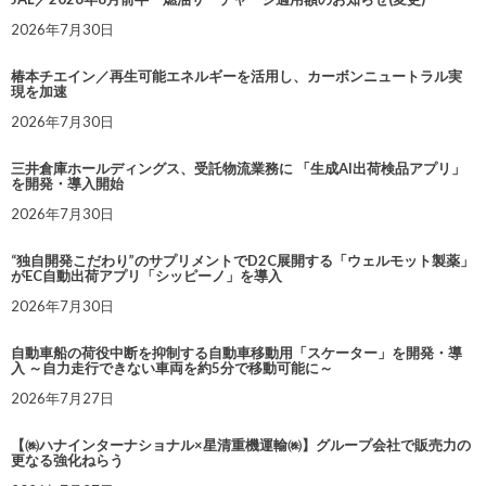
2026年7月30日
椿本チエイン／再生可能エネルギーを活用し、カーボンニュートラル実
現を加速
2026年7月30日
三井倉庫ホールディングス、受託物流業務に 「生成AI出荷検品アプリ」
を開発・導入開始
2026年7月30日
“独自開発こだわり”のサプリメントでD2C展開する「ウェルモット製薬」
がEC自動出荷アプリ「シッピーノ」を導入
2026年7月30日
自動車船の荷役中断を抑制する自動車移動用「スケーター」を開発・導
入 ～自力走行できない車両を約5分で移動可能に～
2026年7月27日
【㈱ハナインターナショナル×星清重機運輸㈱】グループ会社で販売力の
更なる強化ねらう