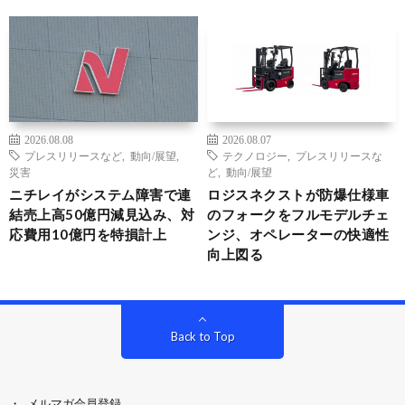
2026.08.08
2026.08.07
プレスリリースなど
,
動向/展望
,
テクノロジー
,
プレスリリースな
災害
ど
,
動向/展望
ニチレイがシステム障害で連
ロジスネクストが防爆仕様車
結売上高50億円減見込み、対
のフォークをフルモデルチェ
応費用10億円を特損計上
ンジ、オペレーターの快適性
向上図る
Back to Top
メルマガ会員登録