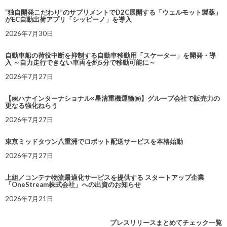
“独自開発こだわり”のサプリメントでD2C展開する「ウェルモット製薬」
がEC自動出荷アプリ「シッピーノ」を導入
2026年7月30日
自動車船の荷役中断を抑制する自動車移動用「スケーター」を開発・導
入 ～自力走行できない車両を約5分で移動可能に～
2026年7月27日
【㈱ハナインターナショナル×星清重機運輸㈱】グループ会社で販売力の
更なる強化ねらう
2026年7月27日
東京ミッドタウン八重洲でロボット配送サービスを本格始動
2026年7月27日
上組／コンテナ物流最適化サービスを提供する スタートアップ企業
「OneStream株式会社」への出資のお知らせ
2026年7月21日
プレスリリースまとめてチェック一覧