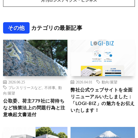
月刊ロジスティクス・ビジネス
その他
カテゴリの最新記事
2026.06.25
2026.04.01
動向/展望
プレスリリースなど
,
不祥事
,
動
弊社公式ウェブサイトを全面
向/展望
リニューアルいたしました：
公取委、荷主779社に荷待ち
「LOGI-BIZ」の魅力をお伝え
など独禁法上の問題行為と注
いたします！
意喚起文書送付