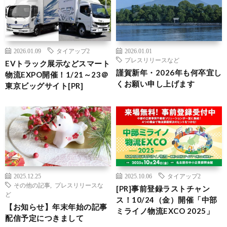
2026.01.09
タイアップ2
2026.01.01
プレスリリースなど
EVトラック展示などスマート
謹賀新年・2026年も何卒宜し
物流EXPO開催！1/21～23＠
くお願い申し上げます
東京ビッグサイト[PR]
2025.12.25
2025.10.06
タイアップ2
その他の記事
,
プレスリリースな
[PR]事前登録ラストチャン
ど
ス！10/24（金）開催「中部
【お知らせ】年末年始の記事
ミライノ物流EXCO 2025」
配信予定につきまして