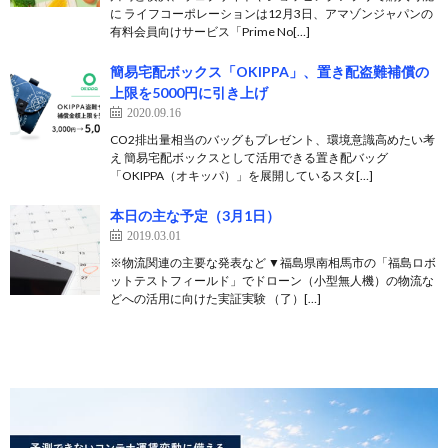
に ライフコーポレーションは12月3日、アマゾンジャパンの
有料会員向けサービス「Prime No[…]
簡易宅配ボックス「OKIPPA」、置き配盗難補償の
上限を5000円に引き上げ
2020.09.16
CO2排出量相当のバッグもプレゼント、環境意識高めたい考
え 簡易宅配ボックスとして活用できる置き配バッグ
「OKIPPA（オキッパ）」を展開しているスタ[…]
本日の主な予定（3月1日）
2019.03.01
※物流関連の主要な発表など ▼福島県南相馬市の「福島ロボ
ットテストフィールド」でドローン（小型無人機）の物流な
どへの活用に向けた実証実験 （了）[…]