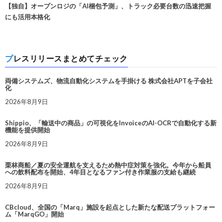
【独自】オープンロジの「AI梱包予測」、トラック必要台数の迅速把握
にも活用本格化
プレスリリースまとめてチェック
両備システムズ、物流自動化システムを手掛ける 株式会社APTを子会社
化
2026年8月9日
Shippio、「輸送中の商品」の可視化をInvoiceのAI-OCRで自動化する新
機能を提供開始
2026年8月9日
栗林商船／夏の安全運航を支えるため熱中症対策を強化。今年から船員
への飲料配布を開始、4年目となるファン付き作業服の支給も継続
2026年8月9日
CBcloud、全国の「Marq」施設を起点とした新たな配送プラットフォー
ム「MarqGO」開始