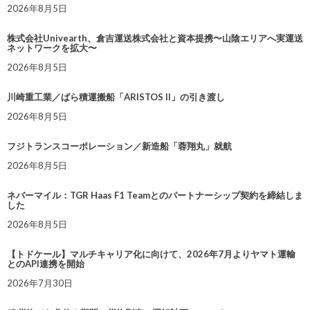
2026年8月5日
株式会社Univearth、倉吉運送株式会社と資本提携〜山陰エリアへ実運送
ネットワークを拡大〜
2026年8月5日
川崎重工業／ばら積運搬船「ARISTOS II」の引き渡し
2026年8月5日
フジトランスコーポレーション／新造船「蓉翔丸」就航
2026年8月5日
ネバーマイル：TGR Haas F1 Teamとのパートナーシップ契約を締結しま
した
2026年8月5日
【トドケール】マルチキャリア化に向けて、2026年7月よりヤマト運輸
とのAPI連携を開始
2026年7月30日