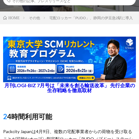
その他の記事
,
プレスリリースなど
その他
宅配ロッカー「PUDO」、静岡の伊豆急2駅に導入
HOME
月刊LOGI-BIZ 7月号は「未来を創る輸送改革」 先行企業の
生存戦略を徹底取材
24時間利用可能
Packcity Japanは4月9日、複数の宅配事業者からの荷物を受け取る
ことが可能なオープン型宅配ロッカー「PUDO（プドー）ステーシ