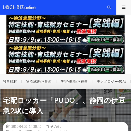
独自取材
物流施設/不動産
災害/事故/不祥事
テクノロジー/製品
宅配ロッカー「PUDO」、静岡の伊豆
急2駅に導入
2019.04.09 14:20:45
その他