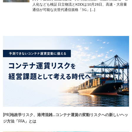
人化なども検証 日立物流とKDDIは10月28日、高速・大容量
通信が可能な次世代通信規格「5G」[…]
[PR]地政学リスク、港湾混雑…コンテナ運賃の変動リスクへの新しいヘッ
ジ方法「FFA」とは