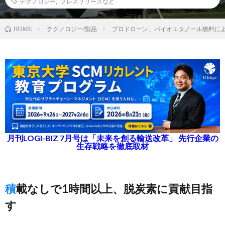
テクノロジー
,
プレスリリースなど
テクノロジー/製品
プロドローン、バイオエタノール燃料に
HOME
月刊LOGI-BIZ 7月号は「未来を創る輸送改革」 先行企業の
生存戦略を徹底取材
積載なしで1時間以上、脱炭素に貢献目指
す