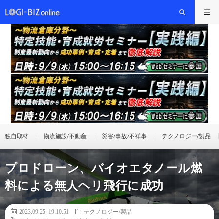
独自取材
物流施設/不動産
災害/事故/不祥事
テクノロジー/製品
プロドローン、バイオエタノール燃
料による無人ヘリ飛行に成功
2023.09.25 19:10:51
テクノロジー/製品