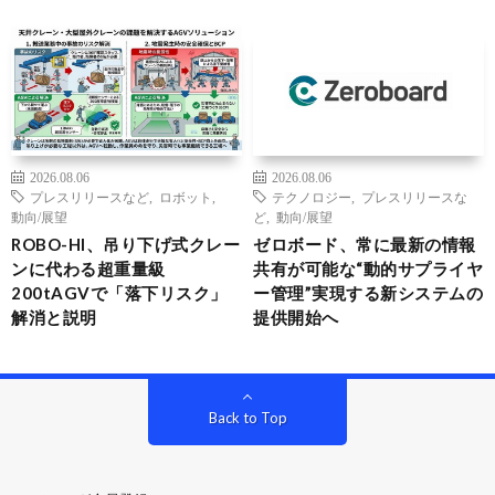
2026.08.06
2026.08.06
プレスリリースなど
,
ロボット
,
テクノロジー
,
プレスリリースな
動向/展望
ど
,
動向/展望
ROBO-HI、吊り下げ式クレー
ゼロボード、常に最新の情報
ンに代わる超重量級
共有が可能な“動的サプライヤ
200tAGVで「落下リスク」
ー管理”実現する新システムの
解消と説明
提供開始へ
Back to Top