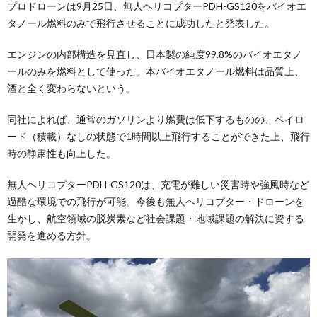
プロドローンは9月25日、無人ヘリコプターPDH-GS120をバイオエ
タノール燃料のみで飛行させることに成功したと発表した。
エンジンの内部構造を見直し、日本製の純度99.8%のバイオエタノ
ールのみを燃料として使った。本バイオエタノール燃料は品質上、
酒と全く変わらないという。
同社によれば、通常のガソリンより燃費は低下するものの、ペイロ
ード（積載）なしの状態で1時間以上飛行することができた上、飛行
時の静粛性も向上した。
無人ヘリコプターPDH-GS120は、充電が難しい災害時や強風時など
過酷な環境での飛行が可能。今後も無人ヘリコプター・ドローンを
生かし、航空領域の脱炭素など社会課題・地域課題の解決に資する
開発を進める方針。