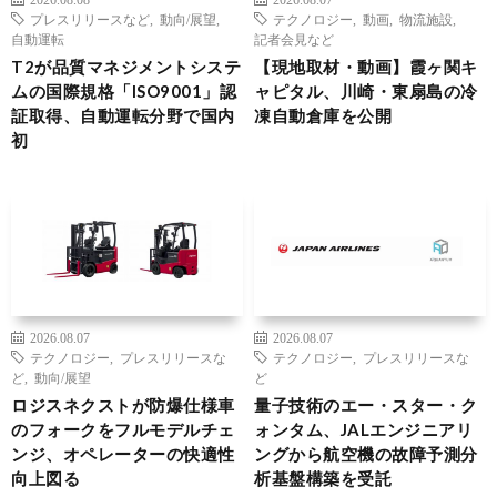
プレスリリースなど
,
動向/展望
,
テクノロジー
,
動画
,
物流施設
,
自動運転
記者会見など
T2が品質マネジメントシステ
【現地取材・動画】霞ヶ関キ
ムの国際規格「ISO9001」認
ャピタル、川崎・東扇島の冷
証取得、自動運転分野で国内
凍自動倉庫を公開
初
2026.08.07
2026.08.07
テクノロジー
,
プレスリリースな
テクノロジー
,
プレスリリースな
ど
,
動向/展望
ど
ロジスネクストが防爆仕様車
量子技術のエー・スター・ク
のフォークをフルモデルチェ
ォンタム、JALエンジニアリ
ンジ、オペレーターの快適性
ングから航空機の故障予測分
向上図る
析基盤構築を受託