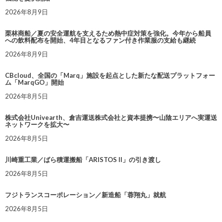
2026年8月9日
栗林商船／夏の安全運航を支えるため熱中症対策を強化。今年から船員
への飲料配布を開始、4年目となるファン付き作業服の支給も継続
2026年8月9日
CBcloud、全国の「Marq」施設を起点とした新たな配送プラットフォー
ム「MarqGO」開始
2026年8月5日
株式会社Univearth、倉吉運送株式会社と資本提携〜山陰エリアへ実運送
ネットワークを拡大〜
2026年8月5日
川崎重工業／ばら積運搬船「ARISTOS II」の引き渡し
2026年8月5日
フジトランスコーポレーション／新造船「蓉翔丸」就航
2026年8月5日