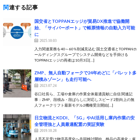
関連する記事
国交省とTOPPANエッジが貿易DX推進で協働開
始、「サイバーポート」で帳票情報の自動入力可能
に
2025.10.03
入力関連業務を40～60％削減見込む 国土交通省とTOPPANホ
ールディングスグループでシステム開発などを手掛ける
TOPPANエッジの両者は10月3日[…]
ZMP、無人自動フォークで24年めどに「パレット多
層積みゾーン」も走行可能へ
2023.07.24
谷口社長ら、工場や倉庫の作業全体最適貢献に自信 関連記
事：ZMP、段積み・段ばらしに対応しスピード2割向上の無
人フォークリフト最新モデル2機種受注開始[…]
日立物流とKDDI、「5G」やAI活用し庫内作業の安
全管理強と人員最適配置の実証実験
2019.10.28
人手不足受け物流高度化へ共同検討開始、検品の高速化・省