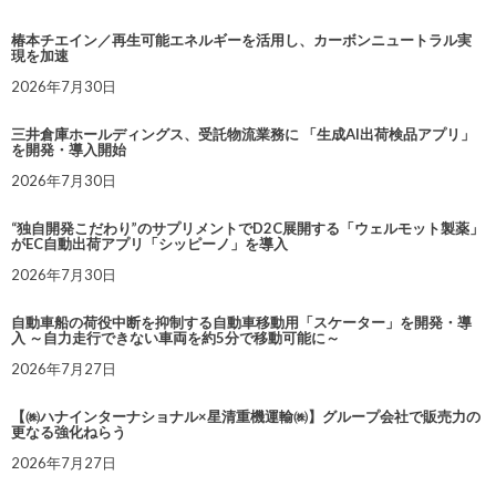
椿本チエイン／再生可能エネルギーを活用し、カーボンニュートラル実
現を加速
2026年7月30日
三井倉庫ホールディングス、受託物流業務に 「生成AI出荷検品アプリ」
を開発・導入開始
2026年7月30日
“独自開発こだわり”のサプリメントでD2C展開する「ウェルモット製薬」
がEC自動出荷アプリ「シッピーノ」を導入
2026年7月30日
自動車船の荷役中断を抑制する自動車移動用「スケーター」を開発・導
入 ～自力走行できない車両を約5分で移動可能に～
2026年7月27日
【㈱ハナインターナショナル×星清重機運輸㈱】グループ会社で販売力の
更なる強化ねらう
2026年7月27日