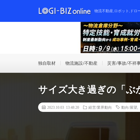
物流不動産,ロボット,ドロ
独自取材
物流施設/不動産
災害/事故/不祥
サイズ大き過ぎの「ぶ
2023.10.03 13:48:20
経営/業界動向
動向/展望
,