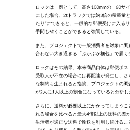
ロックは一例として、高さ100mmの「60サ
にした場合、2tトラックでは約3倍の積載量
たり”にできると、一般的な郵便受けに入る
手間も省くことができると強調している。
また、プロジェクトで一般消費者を対象に調
合わない大き過ぎる「ぶかぶか梱包」で届く
ロックはその結果、本来商品自体は郵便ポス
受取人が不在の場合には再配達が発生し、さ
な制約も生まれると指摘。プロジェクトの調
が2人に1人以上の割合になっていると分析し
さらに、送料が必要以上にかかってしまうこ
れる場合を比べると最大4倍以上の送料の差
生活者が適正な送料で輸送を利用し続けるこ
『ぴったり梱包』を呼び掛ける」と表明して