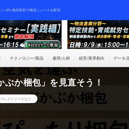
ーン,3PL,独自取材で物流ニュースを配信
事
テクノロジー/製品
雇用/人材
経営/業界動向
データ/
かぶか梱包」を見直そう！
プレスリリースなど