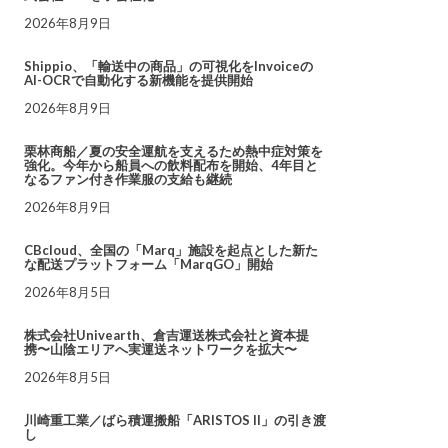
2026年8月9日
Shippio、「輸送中の商品」の可視化をInvoiceの
AI-OCRで自動化する新機能を提供開始
2026年8月9日
栗林商船／夏の安全運航を支えるため熱中症対策を
強化。今年から船員への飲料配布を開始、4年目と
なるファン付き作業服の支給も継続
2026年8月9日
CBcloud、全国の「Marq」施設を起点とした新た
な配送プラットフォーム「MarqGO」開始
2026年8月5日
株式会社Univearth、倉吉運送株式会社と資本提
携〜山陰エリアへ実運送ネットワークを拡大〜
2026年8月5日
川崎重工業／ばら積運搬船「ARISTOS II」の引き渡
し