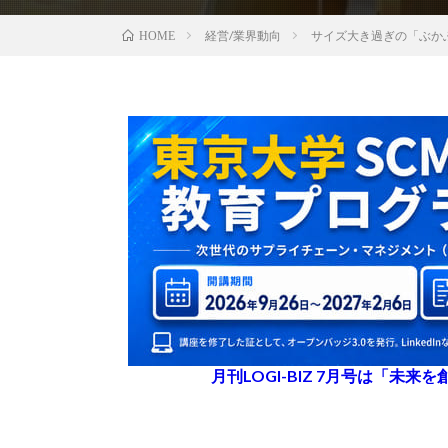
経営/業界動向
サイズ大き過ぎの「ぶか
HOME
月刊LOGI-BIZ 7月号は「未