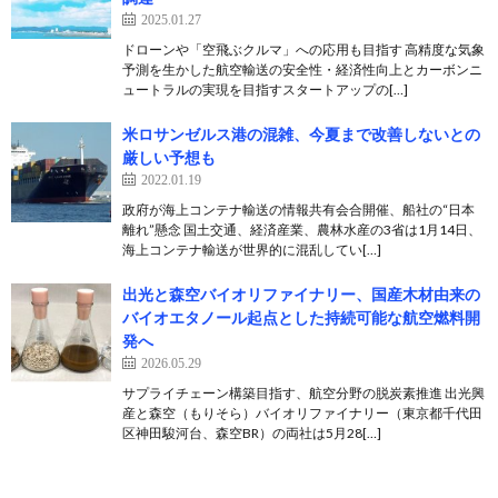
2025.01.27
ドローンや「空飛ぶクルマ」への応用も目指す 高精度な気象
予測を生かした航空輸送の安全性・経済性向上とカーボンニ
ュートラルの実現を目指すスタートアップの[…]
米ロサンゼルス港の混雑、今夏まで改善しないとの
厳しい予想も
2022.01.19
政府が海上コンテナ輸送の情報共有会合開催、船社の“日本
離れ”懸念 国土交通、経済産業、農林水産の3省は1月14日、
海上コンテナ輸送が世界的に混乱してい[…]
出光と森空バイオリファイナリー、国産木材由来の
バイオエタノール起点とした持続可能な航空燃料開
発へ
2026.05.29
サプライチェーン構築目指す、航空分野の脱炭素推進 出光興
産と森空（もりそら）バイオリファイナリー（東京都千代田
区神田駿河台、森空BR）の両社は5月28[…]