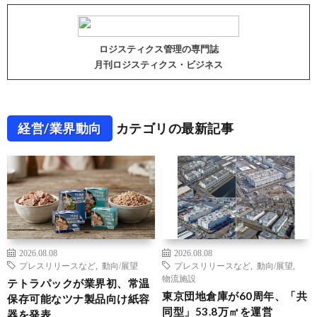
ロジスティクス管理の専門誌
月刊ロジスティクス・ビジネス
経営/業界動向
カテゴリの最新記事
2026.08.08
2026.08.08
プレスリリースなど
,
動向/展望
プレスリリースなど
,
動向/展望
,
物流施設
テトラパックが業界初、常温
東京団地倉庫が60周年、「共
保存可能なツナ製品向け紙容
同型」53.8万㎡を運営
器を発表