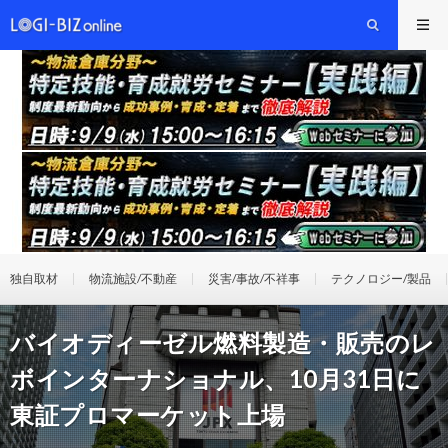
独自取材
物流施設/不動産
災害/事故/不祥事
テクノロジー/製品
バイオディーゼル燃料製造・販売のレ
ボインターナショナル、10月31日に
東証プロマーケット上場