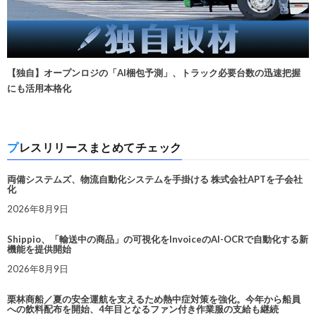
【独自】オープンロジの「AI梱包予測」、トラック必要台数の迅速把握
にも活用本格化
プレスリリースまとめてチェック
両備システムズ、物流自動化システムを手掛ける 株式会社APTを子会社
化
2026年8月9日
Shippio、「輸送中の商品」の可視化をInvoiceのAI-OCRで自動化する新
機能を提供開始
2026年8月9日
栗林商船／夏の安全運航を支えるため熱中症対策を強化。今年から船員
への飲料配布を開始、4年目となるファン付き作業服の支給も継続