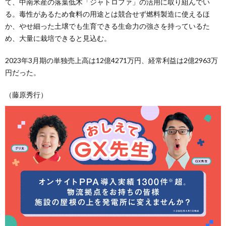
て、中南米産の落葉低木「ジャトロファ」の活用に取り組んでい
る。毒性があるため食料の用途とは競合せず燃料製造に使えるほ
か、やせ細った土壌でも生育できる生命力の強さを持っているた
め、大量に栽培できると見込む。
2023年3月期の単独売上高は12億4271万円、経常利益は2億2963万
円だった。
（藤原秀行）