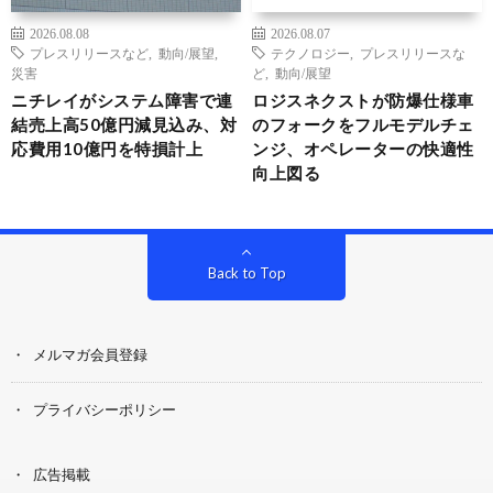
2026.08.08
2026.08.07
プレスリリースなど
,
動向/展望
,
テクノロジー
,
プレスリリースな
災害
ど
,
動向/展望
ニチレイがシステム障害で連
ロジスネクストが防爆仕様車
結売上高50億円減見込み、対
のフォークをフルモデルチェ
応費用10億円を特損計上
ンジ、オペレーターの快適性
向上図る
Back to Top
メルマガ会員登録
プライバシーポリシー
広告掲載