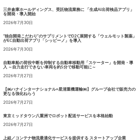
三井倉庫ホールディングス、受託物流業務に 「生成AI出荷検品アプリ」
を開発・導入開始
2026年7月30日
“独自開発こだわり”のサプリメントでD2C展開する「ウェルモット製薬」
がEC自動出荷アプリ「シッピーノ」を導入
2026年7月30日
自動車船の荷役中断を抑制する自動車移動用「スケーター」を開発・導
入 ～自力走行できない車両を約5分で移動可能に～
2026年7月27日
【㈱ハナインターナショナル×星清重機運輸㈱】グループ会社で販売力の
更なる強化ねらう
2026年7月27日
東京ミッドタウン八重洲でロボット配送サービスを本格始動
2026年7月27日
上組／コンテナ物流最適化サービスを提供する スタートアップ企業