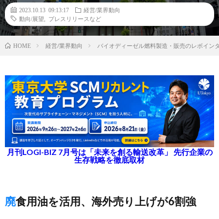
2023.10.13 09:13:17
経営/業界動向
動向/展望
,
プレスリリースなど
経営/業界動向
バイオディーゼル燃料製造・販売のレボインタ
HOME
月刊LOGI-BIZ 7月号は「未来を創る輸送改革」 先行企業の
生存戦略を徹底取材
廃食用油を活用、海外売り上げが6割強