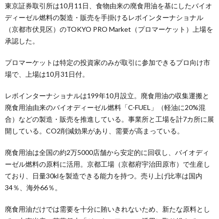
東京証券取引所は10月11日、食物由来の廃食用油を基にしたバイオ
ディーゼル燃料の製造・販売を手掛けるレボインターナショナル
（京都市伏見区）のTOKYO PRO Market（プロマーケット）上場を
承認した。
プロマーケットは特定の投資家のみが取引に参加できるプロ向け市
場で、上場は10月31日付。
レボインターナショナルは199年10月設立。廃食用油の収集運搬と
廃食用油由来のバイオディーゼル燃料「C-FUEL」（軽油に20%混
合）などの製造・販売を推進している。事業所と工場を計7カ所に展
開している。CO2削減効果があり、需要が高まっている。
廃食用油は全国の約2万5000店舗から安定的に回収し、バイオディ
ーゼル燃料の原料に活用。京都工場（京都府宇治田原市）で生産し
ており、日量30klを製造できる能力を持つ。売り上げ比率は国内
34％、海外66％。
廃食用油だけでは需要を十分に賄いきれないため、新たな原料とし