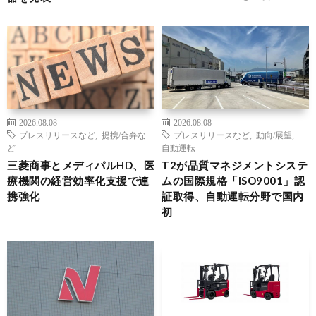
2026.08.08
2026.08.08
プレスリリースなど
,
提携/合弁な
プレスリリースなど
,
動向/展望
,
ど
自動運転
三菱商事とメディパルHD、医
T2が品質マネジメントシステ
療機関の経営効率化支援で連
ムの国際規格「ISO9001」認
携強化
証取得、自動運転分野で国内
初