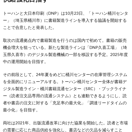
トーハンと大日本印刷（DNP）は10月23日、「トーハン桶川センタ
ー」（埼玉県桶川市）に書籍製造ラインを導入する協議を開始する
ことで合意したと発表した。
取次の流通拠点内で書籍製造を行うのは国内で初めて。書籍の販売
機会増大を狙っている。新たな製造ラインは「DNP久喜工場」（埼
玉県久喜市）のデジタル製造機械の一部を移設する予定。2025年度
中の運用開始を目指す。
その前段として、24年夏をめどに桶川センターの在庫管理システム
を全面的にリニューアルする。トーハン桶川センター全体が書籍デ
ジタル製造ライン・桶川書籍流通センター（SRC）・ブックライナ
ー（読者注文品専用の流通システム）とも連動できるようにし、読
者や書店の注文に対する「充足率の最大化」「調達リードタイムの
最小化」を目指す。
両社は2021年、出版流通改革に向けた協業を開始した。読者と市場
の需要に応じた商品供給を強化し、書店などの欠品を減らすこと