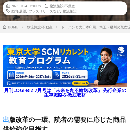
2023.10.24 06:00:55
物流施設/不動産
動向/展望
,
プレスリリースなど
,
物流施設
物流施設/不動産
トーハンと大日本印刷、埼玉・桶川の取次
HOME
月刊LOGI-BIZ 7月号は「未来を創る輸送改革」 先行企業の
生存戦略を徹底取材
出版改革の一環、読者の需要に応じた商品
供給強化目指す