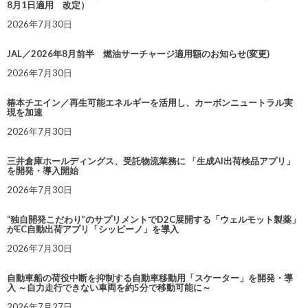
8月1日適用 改定）
2026年7月30日
JAL／2026年8月前半 燃油サーチャージ適用額のお知らせ(変更)
2026年7月30日
椿本チエイン／再生可能エネルギーを活用し、カーボンニュートラル実
現を加速
2026年7月30日
三井倉庫ホールディングス、受託物流業務に 「生成AI出荷検品アプリ」
を開発・導入開始
2026年7月30日
“独自開発こだわり”のサプリメントでD2C展開する「ウェルモット製薬」
がEC自動出荷アプリ「シッピーノ」を導入
2026年7月30日
自動車船の荷役中断を抑制する自動車移動用「スケーター」を開発・導
入 ～自力走行できない車両を約5分で移動可能に～
2026年7月27日