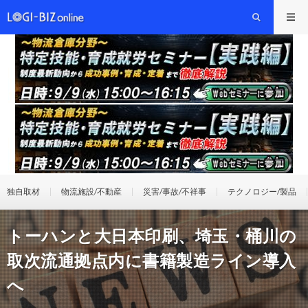
独自取材
物流施設/不動産
災害/事故/不祥事
テクノロジー/製品
トーハンと大日本印刷、埼玉・桶川の
取次流通拠点内に書籍製造ライン導入
へ