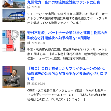
九州電力、豪州の物流施設対象ファンドに出資
2026.03.31
シドニーなど都市圏に42物件保有 九州電力は3月31日、オー
ストラリアの主要都市圏に所在する物流施設でポートフォリ
オを構成している物流ファンド「Aus[…]
野村不動産、パートナー企業26社と連携し物流の自
動化など課題解決へ効果検証を10月開始
2021.09.29
千葉・習志野の拠点活用、三越伊勢丹ビジネス・サポートも
参加 関連記事：【独自取材】野村不動産、物流現場の自動化
促進へ「オープンな協業」加速 野村不動産[…]
【独自】コロナ禍受けたサプライチェーンの変化、
物流施設の効果的な配置提案など多角的な切り口で
対応
2022.02.10
CBRE・坂口社長単独インタビュー（前編） 米系不動産サー
ビス大手シービーアールイー（CBRE）日本法人の坂口英治
社長はこのほど、ロジビズ・オンライン[…]