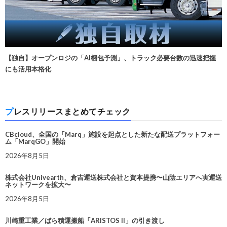
【独自】オープンロジの「AI梱包予測」、トラック必要台数の迅速把握
にも活用本格化
プレスリリースまとめてチェック
CBcloud、全国の「Marq」施設を起点とした新たな配送プラットフォー
ム「MarqGO」開始
2026年8月5日
株式会社Univearth、倉吉運送株式会社と資本提携〜山陰エリアへ実運送
ネットワークを拡大〜
2026年8月5日
川崎重工業／ばら積運搬船「ARISTOS II」の引き渡し