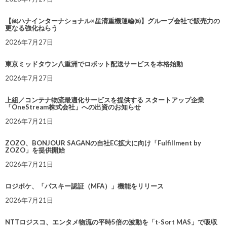
【㈱ハナインターナショナル×星清重機運輸㈱】グループ会社で販売力の
更なる強化ねらう
2026年7月27日
東京ミッドタウン八重洲でロボット配送サービスを本格始動
2026年7月27日
上組／コンテナ物流最適化サービスを提供する スタートアップ企業
「OneStream株式会社」への出資のお知らせ
2026年7月21日
ZOZO、BONJOUR SAGANの自社EC拡大に向け「Fulfillment by
ZOZO」を提供開始
2026年7月21日
ロジポケ、「パスキー認証（MFA）」機能をリリース
2026年7月21日
NTTロジスコ、エンタメ物流の平時5倍の波動を「t-Sort MAS」で吸収