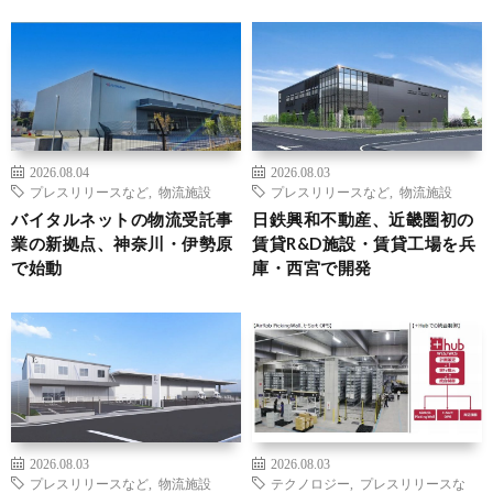
2026.08.04
2026.08.03
プレスリリースなど
,
物流施設
プレスリリースなど
,
物流施設
バイタルネットの物流受託事
日鉄興和不動産、近畿圏初の
業の新拠点、神奈川・伊勢原
賃貸R&D施設・賃貸工場を兵
で始動
庫・西宮で開発
2026.08.03
2026.08.03
プレスリリースなど
,
物流施設
テクノロジー
,
プレスリリースな