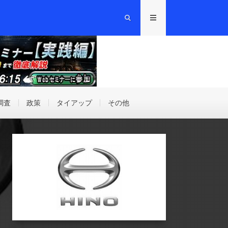
調査
政策
タイアップ
その他