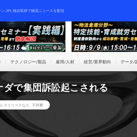
ーン,3PL,独自取材で物流ニュースを配信
事
テクノロジー/製品
雇用/人材
経営/業界動向
データ/
ナダで集団訴訟起こされる
レスリリースなど
,
不祥事