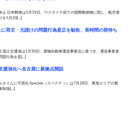
止 日本郵便は5月19日、ウクライナ宛ての国際郵便物に関し、航空便
5月20[…]
2社に荷主・元請けの問題行為是正を勧告、長時間の荷待ち
目 国土交通省は1月30日、貨物自動車運送事業法に基づき、運送事業者
題行為を是[…]
造業支援強化へ名古屋に新拠点開設
タイムに可視化 Spectee（スペクティ）は7月28日、東海エリアの製
制強[…]