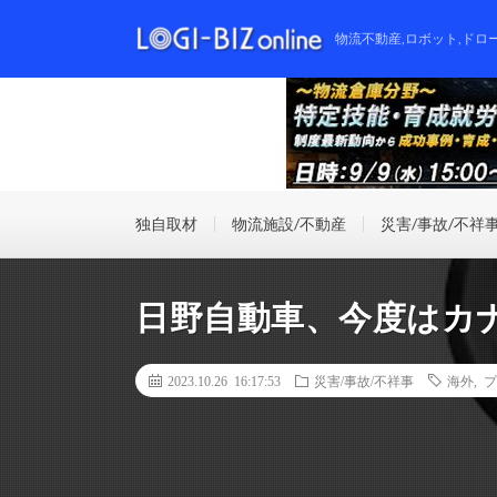
物流不動産,ロボット,ドロ
独自取材
物流施設/不動産
災害/事故/不祥
日野自動車、今度はカ
2023.10.26 16:17:53
災害/事故/不祥事
海外
,
プ