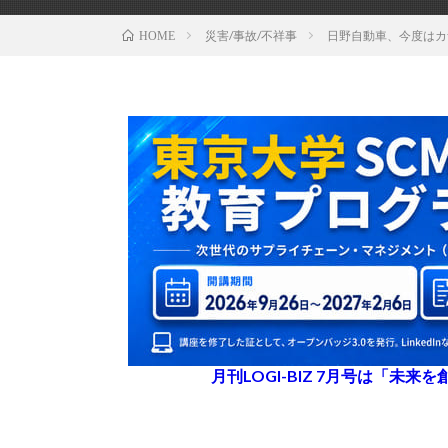
災害/事故/不祥事
日野自動車、今度はカ
HOME
月刊LOGI-BIZ 7月号は「未