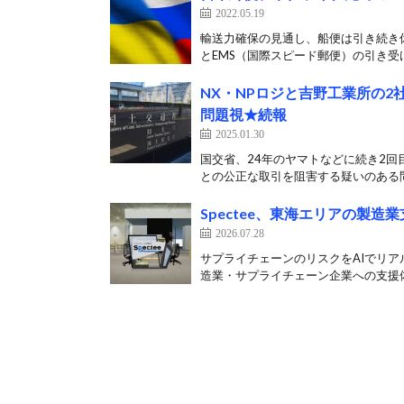
2022.05.19
輸送力確保の見通し、船便は引き続き休
とEMS（国際スピード郵便）の引き受けを
NX・NPロジと吉野工業所の
問題視★続報
2025.01.30
国交省、24年のヤマトなどに続き2回
との公正な取引を阻害する疑いのある問
Spectee、東海エリアの製
2026.07.28
サプライチェーンのリスクをAIでリアル
造業・サプライチェーン企業への支援体