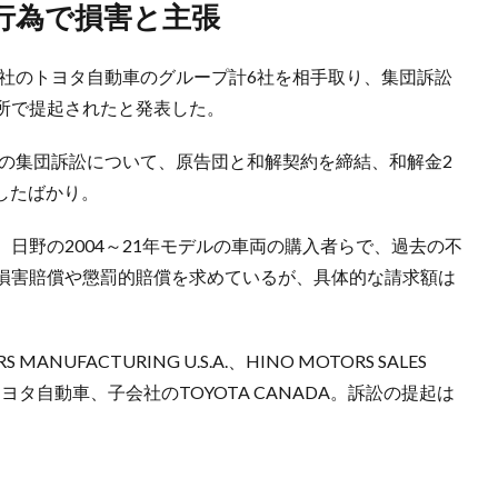
行為で損害と主張
会社のトヨタ自動車のグループ計6社を相手取り、集団訴訟
所で提起されたと発表した。
様の集団訴訟について、原告団と和解契約を締結、和解金2
表したばかり。
日野の2004～21年モデルの車両の購入者らで、過去の不
損害賠償や懲罰的賠償を求めているが、具体的な請求額は
UFACTURING U.S.A.、HINO MOTORS SALES
と、トヨタ自動車、子会社のTOYOTA CANADA。訴訟の提起は