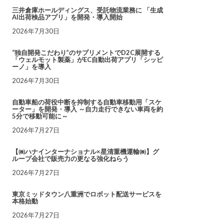
三井倉庫ホールディングス、受託物流業務に 「生成
AI出荷検品アプリ」を開発・導入開始
2026年7月30日
“独自開発こだわり”のサプリメントでD2C展開する
「ウェルモット製薬」がEC自動出荷アプリ「シッピ
ーノ」を導入
2026年7月30日
自動車船の荷役中断を抑制する自動車移動用「スケ
ーター」を開発・導入 ～自力走行できない車両を約
5分で移動可能に～
2026年7月27日
【㈱ハナインターナショナル×星清重機運輸㈱】グ
ループ会社で販売力の更なる強化ねらう
2026年7月27日
東京ミッドタウン八重洲でロボット配送サービスを
本格始動
2026年7月27日