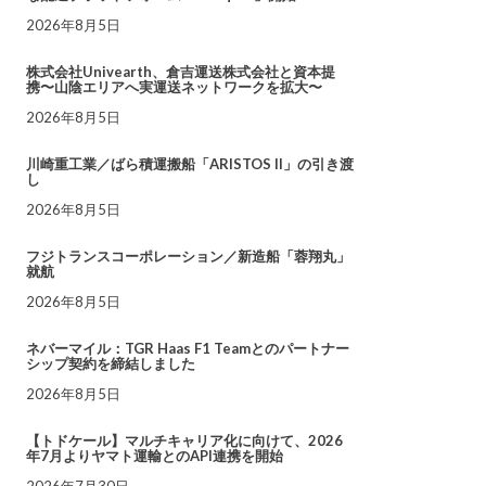
2026年8月5日
株式会社Univearth、倉吉運送株式会社と資本提
携〜山陰エリアへ実運送ネットワークを拡大〜
2026年8月5日
川崎重工業／ばら積運搬船「ARISTOS II」の引き渡
し
2026年8月5日
フジトランスコーポレーション／新造船「蓉翔丸」
就航
2026年8月5日
ネバーマイル：TGR Haas F1 Teamとのパートナー
シップ契約を締結しました
2026年8月5日
【トドケール】マルチキャリア化に向けて、2026
年7月よりヤマト運輸とのAPI連携を開始
2026年7月30日