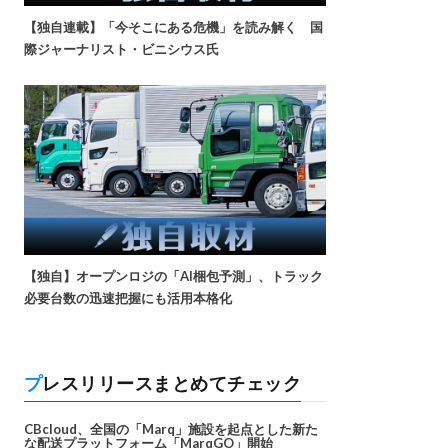
【独自連載】「今そこにある危機」を読み解く 国
際ジャーナリスト・ビニシウス氏
【独自】オープンロジの「AI梱包予測」、トラック
必要台数の迅速把握にも活用本格化
プレスリリースまとめてチェック
CBcloud、全国の「Marq」施設を起点とした新た
な配送プラットフォーム「MarqGO」開始