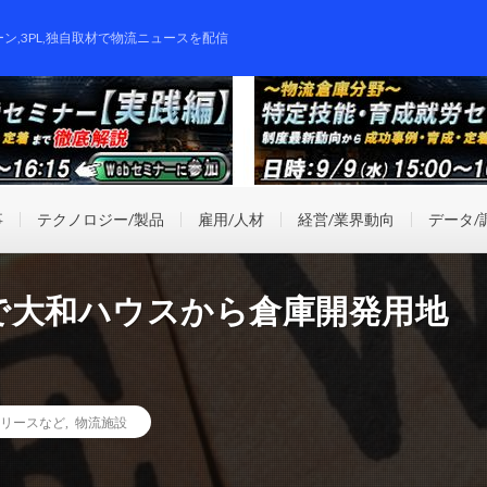
ーン,3PL,独自取材で物流ニュースを配信
事
テクノロジー/製品
雇用/人材
経営/業界動向
データ/
で大和ハウスから倉庫開発用地
リースなど
,
物流施設