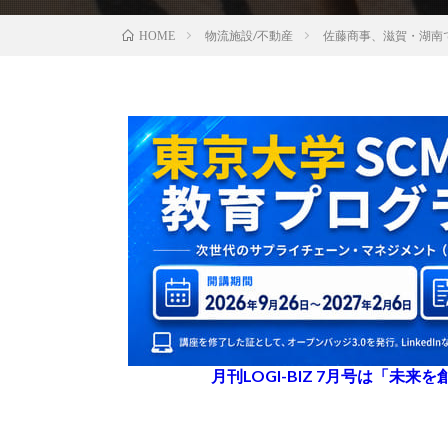
物流施設/不動産
佐藤商事、滋賀・湖南
HOME
月刊LOGI-BIZ 7月号は「未