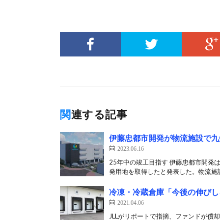
関連する記事
伊藤忠都市開発が物流施設で九
2023.06.16
25年中の竣工目指す 伊藤忠都市開発
発用地を取得したと発表した。物流施設
冷凍・冷蔵倉庫「今後の伸びし
2021.04.06
JLLがリポートで指摘、ファンドが償却