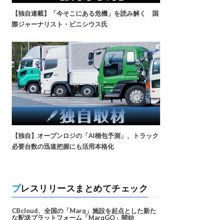
【独自連載】「今そこにある危機」を読み解く 国
際ジャーナリスト・ビニシウス氏
【独自】オープンロジの「AI梱包予測」、トラック
必要台数の迅速把握にも活用本格化
プレスリリースまとめてチェック
CBcloud、全国の「Marq」施設を起点とした新た
な配送プラットフォーム「MarqGO」開始