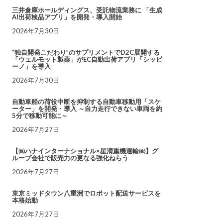
三井倉庫ホールディングス、受託物流業務に 「生成
AI出荷検品アプリ」を開発・導入開始
2026年7月30日
“独自開発こだわり”のサプリメントでD2C展開する
「ウェルモット製薬」がEC自動出荷アプリ「シッピ
ーノ」を導入
2026年7月30日
自動車船の荷役中断を抑制する自動車移動用「スケ
ーター」を開発・導入 ～自力走行できない車両を約
5分で移動可能に～
2026年7月27日
【㈱ハナインターナショナル×星清重機運輸㈱】グ
ループ会社で販売力の更なる強化ねらう
2026年7月27日
東京ミッドタウン八重洲でロボット配送サービスを
本格始動
2026年7月27日