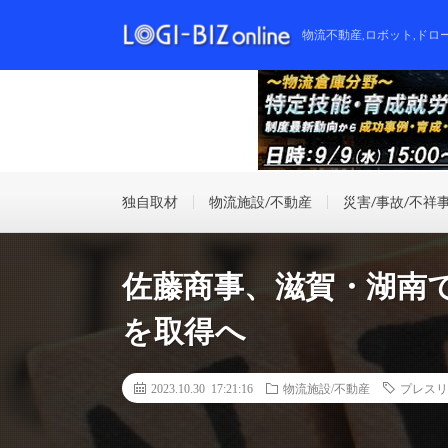
物流不動産,ロボット,ドロ
独自取材
物流施設/不動産
災害/事故/不祥
佐藤商事、滋賀・湖南
を取得へ
2023.10.30 17:21:16
物流施設/不動産
プレスリ