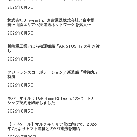
2026年8月5日
株式会社Univearth、倉吉運送株式会社と資本提
携〜山陰エリアへ実運送ネットワークを拡大〜
2026年8月5日
川崎重工業／ばら積運搬船「ARISTOS II」の引き渡
し
2026年8月5日
フジトランスコーポレーション／新造船「蓉翔丸」
就航
2026年8月5日
ネバーマイル：TGR Haas F1 Teamとのパートナー
シップ契約を締結しました
2026年8月5日
【トドケール】マルチキャリア化に向けて、2026
年7月よりヤマト運輸とのAPI連携を開始
2026年7月30日