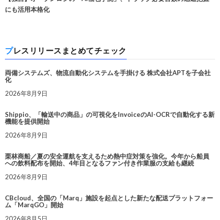
にも活用本格化
プレスリリースまとめてチェック
両備システムズ、物流自動化システムを手掛ける 株式会社APTを子会社
化
2026年8月9日
Shippio、「輸送中の商品」の可視化をInvoiceのAI-OCRで自動化する新
機能を提供開始
2026年8月9日
栗林商船／夏の安全運航を支えるため熱中症対策を強化。今年から船員
への飲料配布を開始、4年目となるファン付き作業服の支給も継続
2026年8月9日
CBcloud、全国の「Marq」施設を起点とした新たな配送プラットフォー
ム「MarqGO」開始
2026年8月5日