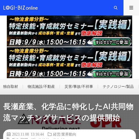
独自取材
物流施設/不動産
災害/事故/不祥事
テクノロジー/製品
長瀬産業、化学品に特化したAI共同物
流マッチングサービスの提供開始
2023.11.08 13:16:44
経営/業界動向