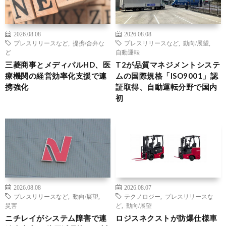
2026.08.08
2026.08.08
プレスリリースなど
,
提携/合弁な
プレスリリースなど
,
動向/展望
,
ど
自動運転
三菱商事とメディパルHD、医
T2が品質マネジメントシステ
療機関の経営効率化支援で連
ムの国際規格「ISO9001」認
携強化
証取得、自動運転分野で国内
初
2026.08.08
2026.08.07
プレスリリースなど
,
動向/展望
,
テクノロジー
,
プレスリリースな
災害
ど
,
動向/展望
ニチレイがシステム障害で連
ロジスネクストが防爆仕様車