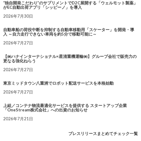
“独自開発こだわり”のサプリメントでD2C展開する「ウェルモット製薬」
がEC自動出荷アプリ「シッピーノ」を導入
2026年7月30日
自動車船の荷役中断を抑制する自動車移動用「スケーター」を開発・導
入 ～自力走行できない車両を約5分で移動可能に～
2026年7月27日
【㈱ハナインターナショナル×星清重機運輸㈱】グループ会社で販売力の
更なる強化ねらう
2026年7月27日
東京ミッドタウン八重洲でロボット配送サービスを本格始動
2026年7月27日
上組／コンテナ物流最適化サービスを提供する スタートアップ企業
「OneStream株式会社」への出資のお知らせ
2026年7月21日
プレスリリースまとめてチェック一覧