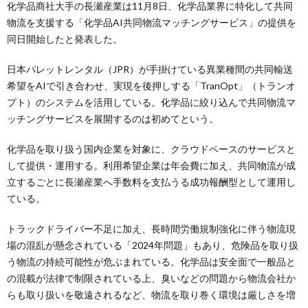
化学品商社大手の長瀬産業は11月8日、化学品業界に特化して共同
物流を支援する「化学品AI共同物流マッチングサービス」の提供を
同日開始したと発表した。
日本パレットレンタル（JPR）が手掛けている異業種間の共同輸送
希望をAIで引き合わせ、実現を後押しする「TranOpt」（トランオ
プト）のシステムを活用している。化学品に絞り込んで共同物流マ
ッチングサービスを展開するのは初めてという。
化学品を取り扱う国内企業を対象に、クラウドベースのサービスと
して提供・運用する。利用希望企業は年会費に加え、共同物流が成
立するごとに長瀬産業へ手数料を支払うる成功報酬型として運用し
ている。
トラックドライバー不足に加え、長時間労働規制強化に伴う物流現
場の混乱が懸念されている「2024年問題」もあり、危険品を取り扱
う物流の持続可能性が危ぶまれている。化学品は安全面で一般品と
の混載が法律で制限されている上、臭いなどの問題から物流会社か
らも取り扱いを敬遠されるなど、物流を取り巻く環境は厳しさを増