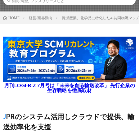
動向/展望
,
プレスリリースなど
経営/業界動向
長瀬産業、化学品に特化したAI共同物流マッ
HOME
月刊LOGI-BIZ 7月号は「未来を創る輸送改革」 先行企業の
生存戦略を徹底取材
JPRのシステム活用しクラウドで提供、輸
送効率化を支援