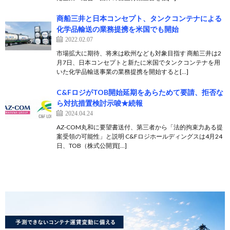
商船三井と日本コンセプト、タンクコンテナによる
化学品輸送の業務提携を米国でも開始
2022.02.07
市場拡大に期待、将来は欧州なども対象目指す 商船三井は2
月7日、日本コンセプトと新たに米国でタンクコンテナを用
いた化学品輸送事業の業務提携を開始すると[…]
C&FロジがTOB開始延期をあらためて要請、拒否な
ら対抗措置検討示唆★続報
2024.04.24
AZ-COM丸和に要望書送付、第三者から「法的拘束力ある提
案受領の可能性」と説明 C&Fロジホールディングスは4月24
日、TOB（株式公開買[…]