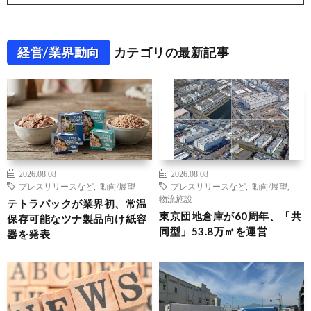
経営/業界動向
カテゴリの最新記事
2026.08.08
2026.08.08
プレスリリースなど
,
動向/展望
プレスリリースなど
,
動向/展望
,
物流施設
テトラパックが業界初、常温
東京団地倉庫が60周年、「共
保存可能なツナ製品向け紙容
同型」53.8万㎡を運営
器を発表