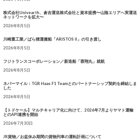
株式会社Univearth、倉吉運送株式会社と資本提携〜山陰エリアへ実運送
ネットワークを拡大〜
2026年8月5日
川崎重工業／ばら積運搬船「ARISTOS II」の引き渡し
2026年8月5日
フジトランスコーポレーション／新造船「蓉翔丸」就航
2026年8月5日
ネバーマイル：TGR Haas F1 Teamとのパートナーシップ契約を締結しま
した
2026年8月5日
【トドケール】マルチキャリア化に向けて、2026年7月よりヤマト運輸
とのAPI連携を開始
2026年7月30日
JR貨物／お盆休み期間の貨物列車の運転計画について