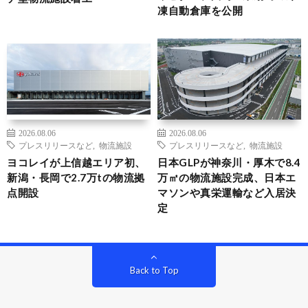
凍自動倉庫を公開
2026.08.06
2026.08.06
プレスリリースなど
,
物流施設
プレスリリースなど
,
物流施設
ヨコレイが上信越エリア初、
日本GLPが神奈川・厚木で8.4
新潟・長岡で2.7万tの物流拠
万㎡の物流施設完成、日本エ
点開設
マソンや真栄運輸など入居決
定
Back to Top