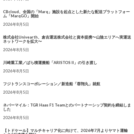
CBcloud、全国の「Marq」施設を起点とした新たな配送プラットフォー
ム「MarqGO」開始
2026年8月5日
株式会社Univearth、倉吉運送株式会社と資本提携〜山陰エリアへ実運送
ネットワークを拡大〜
2026年8月5日
川崎重工業／ばら積運搬船「ARISTOS II」の引き渡し
2026年8月5日
フジトランスコーポレーション／新造船「蓉翔丸」就航
2026年8月5日
ネバーマイル：TGR Haas F1 Teamとのパートナーシップ契約を締結しま
した
2026年8月5日
【トドケール】マルチキャリア化に向けて、2026年7月よりヤマト運輸