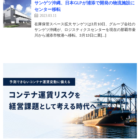
サンゲツ沖縄、日本GLPが浦添で開発の物流施設に
センター移転
2023.03.11
在庫保管スペース拡大 サンゲツは3月10日、グループ会社の
サンゲツ沖縄が、ロジスティクスセンターを現在の那覇市壷
川から浦添市牧港へ移転、3月13日に業[…]