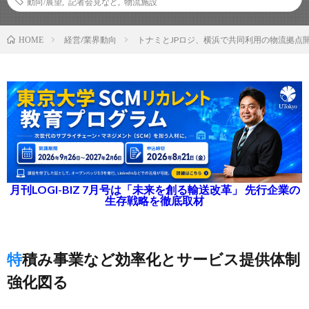
動向/展望
,
記者会見など
,
物流施設
経営/業界動向
トナミとJPロジ、横浜で共同利用の物流拠点
HOME
月刊LOGI-BIZ 7月号は「未来を創る輸送改革」 先行企業の
生存戦略を徹底取材
特積み事業など効率化とサービス提供体制
強化図る