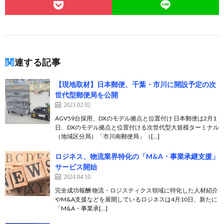
関連する記事
【現地取材】日本郵便、千葉・市川に開設予定の次
世代型郵便局を公開
2023.02.02
AGV59台採用、DXのモデル拠点と位置付け 日本郵便は2月1
日、DXのモデル拠点と位置付ける次世代型大規模ターミナル
（地域区分局）「市川南郵便局」（[…]
ロジネス、物流業界特化の「M&A・事業承継支援」
サービス開始
2024.04.10
完全成功報酬 物流・ロジスティクス領域に特化した⼈材紹介
やM&A支援などを展開しているロジネスは4月10日、新たに
「M&A・事業承[…]