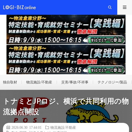
独自取材
物流施設/不動産
災害/事故/不祥事
テクノロジー/製品
トナミとJPロジ、横浜で共同利用の物
流拠点開設
2026.06.30 17:44:01
物流施設/不動産