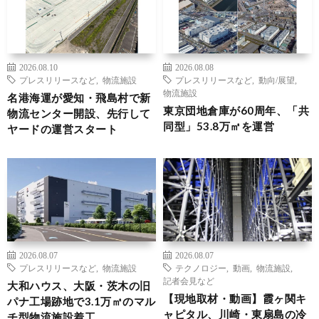
2026.08.10
2026.08.08
プレスリリースなど
,
物流施設
プレスリリースなど
,
動向/展望
,
物流施設
名港海運が愛知・飛島村で新
東京団地倉庫が60周年、「共
物流センター開設、先行して
同型」53.8万㎡を運営
ヤードの運営スタート
2026.08.07
2026.08.07
プレスリリースなど
,
物流施設
テクノロジー
,
動画
,
物流施設
,
記者会見など
大和ハウス、大阪・茨木の旧
【現地取材・動画】霞ヶ関キ
パナ工場跡地で3.1万㎡のマル
ャピタル、川崎・東扇島の冷
チ型物流施設着工