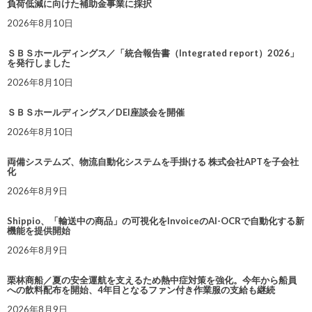
負荷低減に向けた補助金事業に採択
2026年8月10日
ＳＢＳホールディングス／「統合報告書（Integrated report）2026」
を発行しました
2026年8月10日
ＳＢＳホールディングス／DEI座談会を開催
2026年8月10日
両備システムズ、物流自動化システムを手掛ける 株式会社APTを子会社
化
2026年8月9日
Shippio、「輸送中の商品」の可視化をInvoiceのAI-OCRで自動化する新
機能を提供開始
2026年8月9日
栗林商船／夏の安全運航を支えるため熱中症対策を強化。今年から船員
への飲料配布を開始、4年目となるファン付き作業服の支給も継続
2026年8月9日