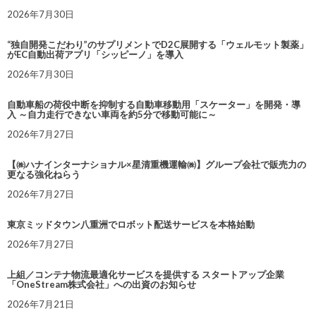
2026年7月30日
“独自開発こだわり”のサプリメントでD2C展開する「ウェルモット製薬」
がEC自動出荷アプリ「シッピーノ」を導入
2026年7月30日
自動車船の荷役中断を抑制する自動車移動用「スケーター」を開発・導
入 ～自力走行できない車両を約5分で移動可能に～
2026年7月27日
【㈱ハナインターナショナル×星清重機運輸㈱】グループ会社で販売力の
更なる強化ねらう
2026年7月27日
東京ミッドタウン八重洲でロボット配送サービスを本格始動
2026年7月27日
上組／コンテナ物流最適化サービスを提供する スタートアップ企業
「OneStream株式会社」への出資のお知らせ
2026年7月21日