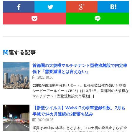
関連する記事
首都圏の大規模マルチテナント型物流施設で内定率
低下「需要減退とは言えない」
2022.10.05
CBREが市場動向分析リポート、拡張意欲は依然強いと指摘
シービーアールイー（CBRE）は10月4日、首都圏の大規模な
マルチテナント型物流施設の市場動[…]
【新型ウイルス】WebKITの求車登録件数、7月も
半減で14カ月連続の2桁落ち込み
2020.08.05
運賃は3年前の水準にとどまる、コロナ禍の逆風止まらず 全