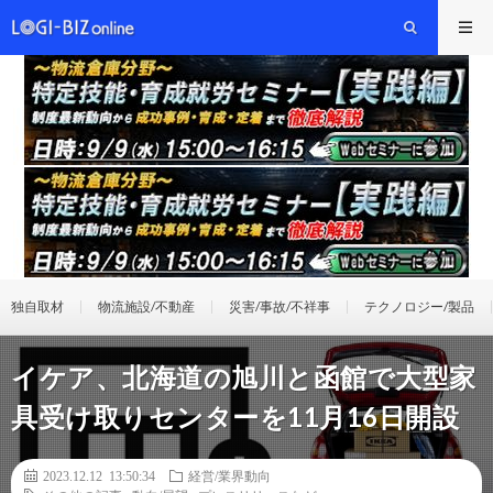
独自取材
物流施設/不動産
災害/事故/不祥事
テクノロジー/製品
イケア、北海道の旭川と函館で大型家
具受け取りセンターを11月16日開設
2023.12.12 13:50:34
経営/業界動向