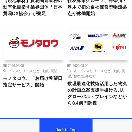
【現地取材】貿易関連業務の
住友林業グループ、神奈川・
効率化目指す業界団体「日本
厚木で初の自社運営型物流拠
貿易DX協会」が発足
点が稼働開始
2026.08.06
2026.08.06
プレスリリースなど
,
動向/展望
AI
,
プレスリリースなど
,
動向/展
望
,
提携/合弁など
モノタロウ、「お届け希望日
数理最適化技術活用した物流
指定サービス」開始
の計画立案支援手掛けるJIJ、
グローバル・ブレインなどか
ら8.4億円調達
Back to Top