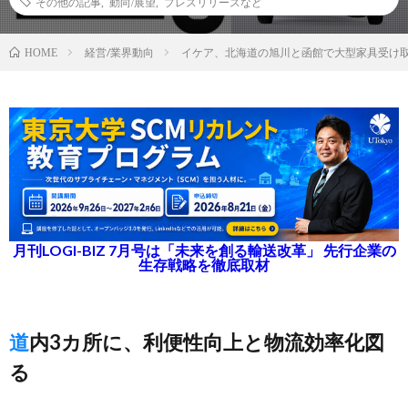
その他の記事
,
動向/展望
,
プレスリリースなど
経営/業界動向
イケア、北海道の旭川と函館で大型家具受け取
HOME
月刊LOGI-BIZ 7月号は「未来を創る輸送改革」 先行企業の
生存戦略を徹底取材
道内3カ所に、利便性向上と物流効率化図
る