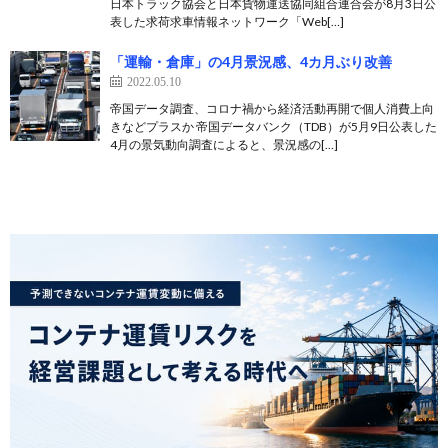
日本トラック協会と日本貨物運送協同組合連合会が8月3日公
表した求荷求車情報ネットワーク「Web[…]
「運輸・倉庫」の4月景況感、4カ月ぶり改善
2022.05.10
帝国データ調査、コロナ禍から経済活動再開で個人消費上向
きなどプラスか 帝国データバンク（TDB）が5月9日公表した
4月の景気動向調査によると、景況感の[…]