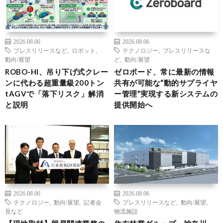
2026.08.06
2026.08.06
プレスリリースなど
,
ロボット
,
テクノロジー
,
プレスリリースな
動向/展望
ど
,
動向/展望
ROBO-HI、吊り下げ式クレー
ゼロボード、常に最新の情報
ンに代わる超重量級200トン
共有が可能な“動的サプライヤ
tAGVで「落下リスク」解消
ー管理”実現する新システムの
と説明
提供開始へ
2026.08.06
2026.08.06
テクノロジー
,
動向/展望
,
記者会
プレスリリースなど
,
動向/展望
,
見など
物流施設