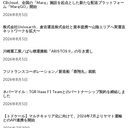
CBcloud、全国の「Marq」施設を起点とした新たな配送プラットフォー
ム「MarqGO」開始
2026年8月5日
株式会社Univearth、倉吉運送株式会社と資本提携〜山陰エリアへ実運送
ネットワークを拡大〜
2026年8月5日
川崎重工業／ばら積運搬船「ARISTOS II」の引き渡し
2026年8月5日
フジトランスコーポレーション／新造船「蓉翔丸」就航
2026年8月5日
ネバーマイル：TGR Haas F1 Teamとのパートナーシップ契約を締結しま
した
2026年8月5日
【トドケール】マルチキャリア化に向けて、2026年7月よりヤマト運輸
とのAPI連携を開始