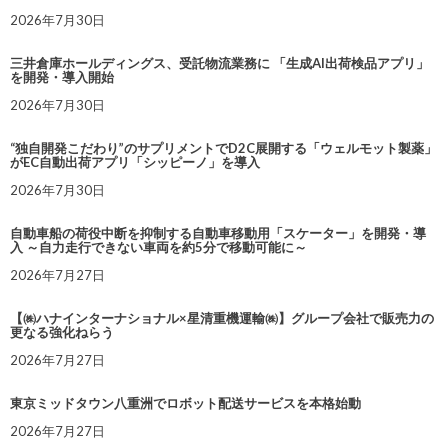
2026年7月30日
三井倉庫ホールディングス、受託物流業務に 「生成AI出荷検品アプリ」
を開発・導入開始
2026年7月30日
“独自開発こだわり”のサプリメントでD2C展開する「ウェルモット製薬」
がEC自動出荷アプリ「シッピーノ」を導入
2026年7月30日
自動車船の荷役中断を抑制する自動車移動用「スケーター」を開発・導
入 ～自力走行できない車両を約5分で移動可能に～
2026年7月27日
【㈱ハナインターナショナル×星清重機運輸㈱】グループ会社で販売力の
更なる強化ねらう
2026年7月27日
東京ミッドタウン八重洲でロボット配送サービスを本格始動
2026年7月27日