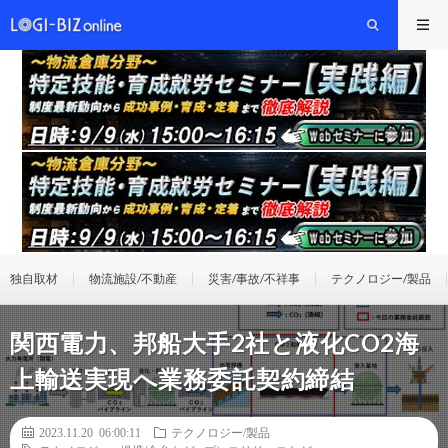
独自取材
物流施設/不動産
災害/事故/不祥事
テクノロジー/製品
関西電力、邦船大手2社と液化CO2海
上輸送実現へ業務委託契約締結
2023.11.20 06:00:11
テクノロジー/製品