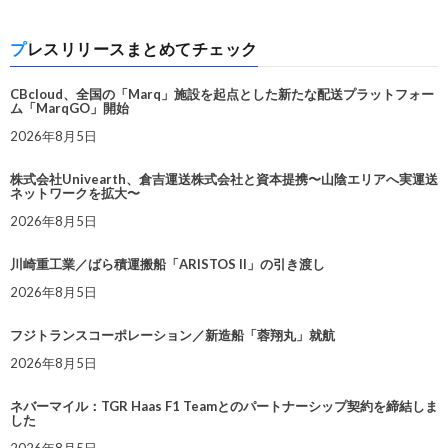
プレスリリースまとめてチェック
CBcloud、全国の「Marq」施設を起点とした新たな配送プラットフォー
ム「MarqGO」開始
2026年8月5日
株式会社Univearth、倉吉運送株式会社と資本提携〜山陰エリアへ実運送
ネットワークを拡大〜
2026年8月5日
川崎重工業／ばら積運搬船「ARISTOS II」の引き渡し
2026年8月5日
フジトランスコーポレーション／新造船「蓉翔丸」就航
2026年8月5日
ネバーマイル：TGR Haas F1 Teamとのパートナーシップ契約を締結しま
した
2026年8月5日