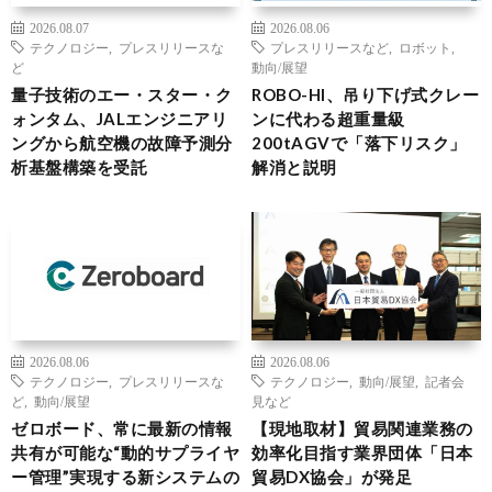
2026.08.07
2026.08.06
テクノロジー
,
プレスリリースな
プレスリリースなど
,
ロボット
,
ど
動向/展望
量子技術のエー・スター・ク
ROBO-HI、吊り下げ式クレー
ォンタム、JALエンジニアリ
ンに代わる超重量級
ングから航空機の故障予測分
200tAGVで「落下リスク」
析基盤構築を受託
解消と説明
2026.08.06
2026.08.06
テクノロジー
,
プレスリリースな
テクノロジー
,
動向/展望
,
記者会
ど
,
動向/展望
見など
ゼロボード、常に最新の情報
【現地取材】貿易関連業務の
共有が可能な“動的サプライヤ
効率化目指す業界団体「日本
ー管理”実現する新システムの
貿易DX協会」が発足