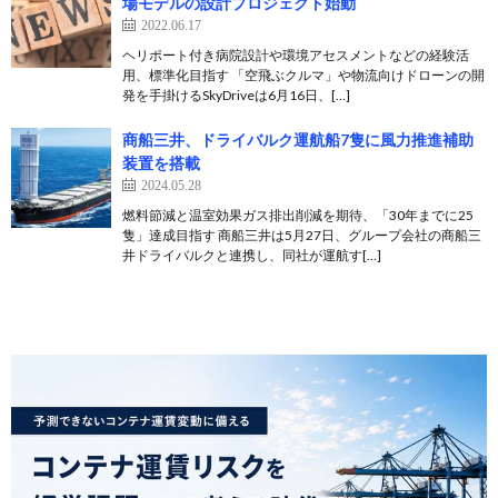
場モデルの設計プロジェクト始動
2022.06.17
ヘリポート付き病院設計や環境アセスメントなどの経験活
用、標準化目指す 「空飛ぶクルマ」や物流向けドローンの開
発を手掛けるSkyDriveは6月16日、[…]
商船三井、ドライバルク運航船7隻に風力推進補助
装置を搭載
2024.05.28
燃料節減と温室効果ガス排出削減を期待、「30年までに25
隻」達成目指す 商船三井は5月27日、グループ会社の商船三
井ドライバルクと連携し、同社が運航す[…]