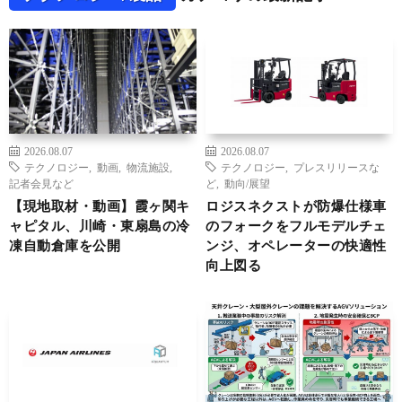
2026.08.07
2026.08.07
テクノロジー
,
動画
,
物流施設
,
テクノロジー
,
プレスリリースな
記者会見など
ど
,
動向/展望
【現地取材・動画】霞ヶ関キ
ロジスネクストが防爆仕様車
ャピタル、川崎・東扇島の冷
のフォークをフルモデルチェ
凍自動倉庫を公開
ンジ、オペレーターの快適性
向上図る