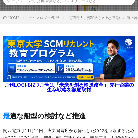
テクノロジー
,
提携/合弁など
,
プレスリリースなど
テクノロジー/製品
関西電力、邦船大手2社と液化CO2海上
HOME
月刊LOGI-BIZ 7月号は「未来を創る輸送改革」 先行企業の
生存戦略を徹底取材
最適な船型の検討など推進
関西電力は11月14日、火力発電所から発生したCO2を回収するため
のCCS（CO2回収・貯留技術）実現に向け、商船三井、川崎汽船の