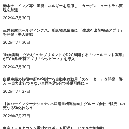
椿本チエイン／再生可能エネルギーを活用し、カーボンニュートラル実
現を加速
2026年7月30日
三井倉庫ホールディングス、受託物流業務に 「生成AI出荷検品アプリ」
を開発・導入開始
2026年7月30日
“独自開発こだわり”のサプリメントでD2C展開する「ウェルモット製薬」
がEC自動出荷アプリ「シッピーノ」を導入
2026年7月30日
自動車船の荷役中断を抑制する自動車移動用「スケーター」を開発・導
入 ～自力走行できない車両を約5分で移動可能に～
2026年7月27日
【㈱ハナインターナショナル×星清重機運輸㈱】グループ会社で販売力の
更なる強化ねらう
2026年7月27日
東京ミッドタウン八重洲でロボット配送サービスを本格始動