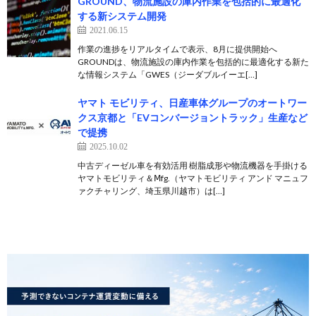
GROUND、物流施設の庫内作業を包括的に最適化
する新システム開発
2021.06.15
作業の進捗をリアルタイムで表示、8月に提供開始へ
GROUNDは、物流施設の庫内作業を包括的に最適化する新た
な情報システム「GWES（ジーダブルイーエ[…]
ヤマト モビリティ、日産車体グループのオートワー
クス京都と「EVコンバージョントラック」生産など
で提携
2025.10.02
中古ディーゼル車を有効活用 樹脂成形や物流機器を手掛ける
ヤマトモビリティ＆Ⅿfg.（ヤマトモビリティ アンド マニュフ
ァクチャリング、埼玉県川越市）は[…]