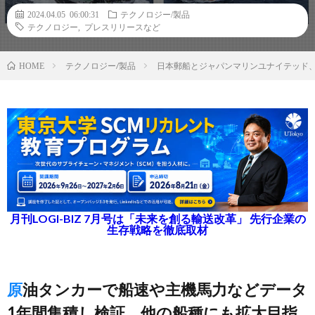
2024.04.05 06:00:31
テクノロジー/製品
テクノロジー
,
プレスリリースなど
テクノロジー/製品
日本郵船とジャパンマリンユナイテッド
HOME
月刊LOGI-BIZ 7月号は「未来を創る輸送改革」 先行企業の
生存戦略を徹底取材
原油タンカーで船速や主機馬力などデータ
1年間集積し検証、他の船種にも拡大目指