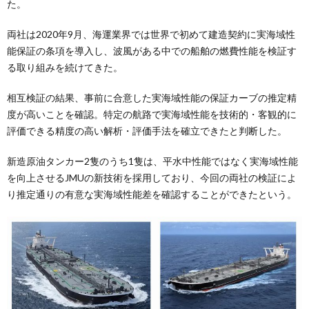
た。
両社は2020年9月、海運業界では世界で初めて建造契約に実海域性
能保証の条項を導入し、波風がある中での船舶の燃費性能を検証す
る取り組みを続けてきた。
相互検証の結果、事前に合意した実海域性能の保証カーブの推定精
度が高いことを確認。特定の航路で実海域性能を技術的・客観的に
評価できる精度の高い解析・評価手法を確立できたと判断した。
新造原油タンカー2隻のうち1隻は、平水中性能ではなく実海域性能
を向上させるJMUの新技術を採用しており、今回の両社の検証によ
り推定通りの有意な実海域性能差を確認することができたという。