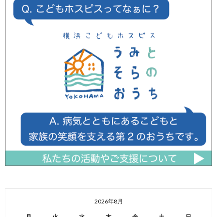
2026年8月
月
火
水
木
金
土
日