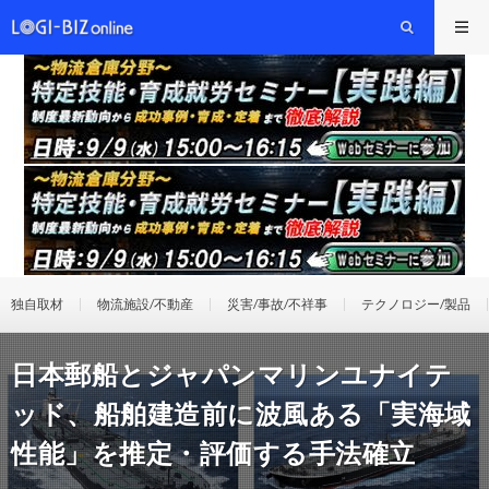
独自取材
物流施設/不動産
災害/事故/不祥事
テクノロジー/製品
日本郵船とジャパンマリンユナイテ
ッド、船舶建造前に波風ある「実海域
性能」を推定・評価する手法確立