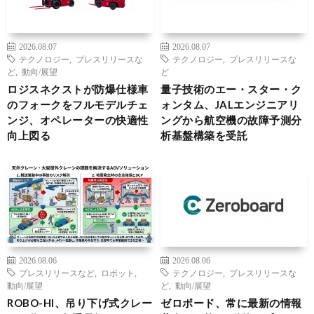
2026.08.07
2026.08.07
テクノロジー
,
プレスリリースな
テクノロジー
,
プレスリリースな
ど
,
動向/展望
ど
ロジスネクストが防爆仕様車
量子技術のエー・スター・ク
のフォークをフルモデルチェ
ォンタム、JALエンジニアリ
ンジ、オペレーターの快適性
ングから航空機の故障予測分
向上図る
析基盤構築を受託
2026.08.06
2026.08.06
プレスリリースなど
,
ロボット
,
テクノロジー
,
プレスリリースな
動向/展望
ど
,
動向/展望
ROBO-HI、吊り下げ式クレー
ゼロボード、常に最新の情報