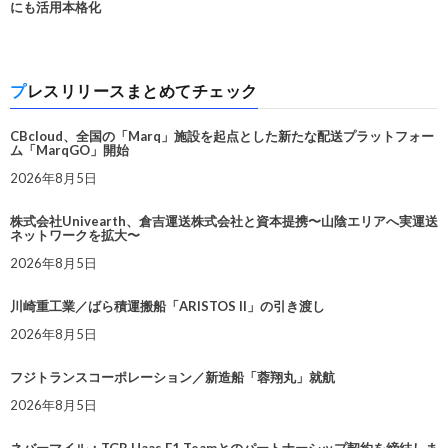
にも活用本格化
プレスリリースまとめてチェック
CBcloud、全国の「Marq」施設を起点とした新たな配送プラットフォー
ム「MarqGO」開始
2026年8月5日
株式会社Univearth、倉吉運送株式会社と資本提携〜山陰エリアへ実運送
ネットワークを拡大〜
2026年8月5日
川崎重工業／ばら積運搬船「ARISTOS II」の引き渡し
2026年8月5日
フジトランスコーポレーション／新造船「蓉翔丸」就航
2026年8月5日
ネバーマイル：TGR Haas F1 Teamとのパートナーシップ契約を締結しま