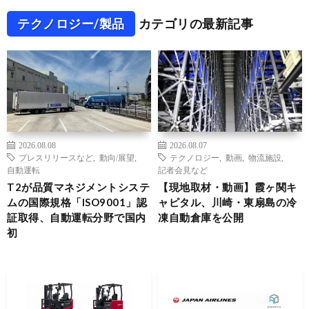
テクノロジー/製品
カテゴリの最新記事
2026.08.08
2026.08.07
プレスリリースなど
,
動向/展望
,
テクノロジー
,
動画
,
物流施設
,
自動運転
記者会見など
T2が品質マネジメントシステ
【現地取材・動画】霞ヶ関キ
ムの国際規格「ISO9001」認
ャピタル、川崎・東扇島の冷
証取得、自動運転分野で国内
凍自動倉庫を公開
初