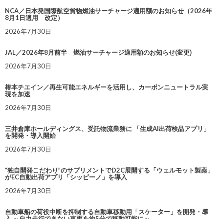
NCA／日本発国際航空貨物燃油サーチャージ適用額のお知らせ（2026年
8月1日適用 改定）
2026年7月30日
JAL／2026年8月前半 燃油サーチャージ適用額のお知らせ(変更)
2026年7月30日
椿本チエイン／再生可能エネルギーを活用し、カーボンニュートラル実
現を加速
2026年7月30日
三井倉庫ホールディングス、受託物流業務に 「生成AI出荷検品アプリ」
を開発・導入開始
2026年7月30日
“独自開発こだわり”のサプリメントでD2C展開する「ウェルモット製薬」
がEC自動出荷アプリ「シッピーノ」を導入
2026年7月30日
自動車船の荷役中断を抑制する自動車移動用「スケーター」を開発・導
入 ～自力走行できない車両を約5分で移動可能に～