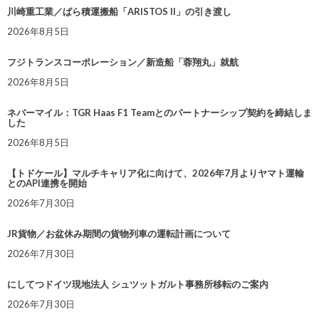
川崎重工業／ばら積運搬船「ARISTOS II」の引き渡し
2026年8月5日
フジトランスコーポレーション／新造船「蓉翔丸」就航
2026年8月5日
ネバーマイル：TGR Haas F1 Teamとのパートナーシップ契約を締結しま
した
2026年8月5日
【トドケール】マルチキャリア化に向けて、2026年7月よりヤマト運輸
とのAPI連携を開始
2026年7月30日
JR貨物／お盆休み期間の貨物列車の運転計画について
2026年7月30日
にしてつドイツ現地法人 シュツットガルト事務所移転のご案内
2026年7月30日