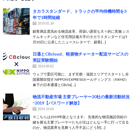
タカラスタンダード、トラックの平均待機時間を3
年で1時間短縮
2019.05.30
顧客満足度高める物流改革、荷扱い講習も大々的に実施 シス
テムキッチンなど住宅用設備大手のタカラスタンダードは5
月30日に公表したニュースレターで、顧客[…]
日通とCBcloud、軽貨物チャーター配送サービスの
実証実験開始
2024.09.02
ウェブで委託可能に、まず京都・滋賀エリアでスタートし全
国展開目指す NIPPON EXPRESSホールディングス（NXHD）
傘下の日本通運とCBclo[…]
物流不動産市場 主要プレーヤー20社の最新活動状況
ｰ2019【パスワード解放】
2019.10.04
※こちらは2019年版となります。 先進的な物流施設供給の
鍵を握る主要プレーヤーたちが次はどんな一手に打って出る
のか。物流業界を見舞う人手不足にどう対[…]