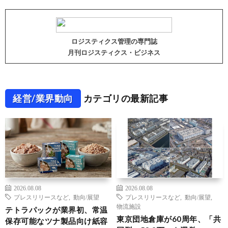
ロジスティクス管理の専門誌
月刊ロジスティクス・ビジネス
経営/業界動向
カテゴリの最新記事
2026.08.08
2026.08.08
プレスリリースなど
,
動向/展望
プレスリリースなど
,
動向/展望
,
物流施設
テトラパックが業界初、常温
東京団地倉庫が60周年、「共
保存可能なツナ製品向け紙容