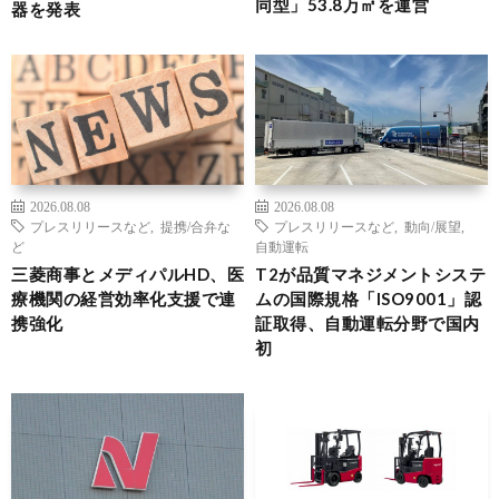
同型」53.8万㎡を運営
器を発表
2026.08.08
2026.08.08
プレスリリースなど
,
提携/合弁な
プレスリリースなど
,
動向/展望
,
ど
自動運転
三菱商事とメディパルHD、医
T2が品質マネジメントシステ
療機関の経営効率化支援で連
ムの国際規格「ISO9001」認
携強化
証取得、自動運転分野で国内
初