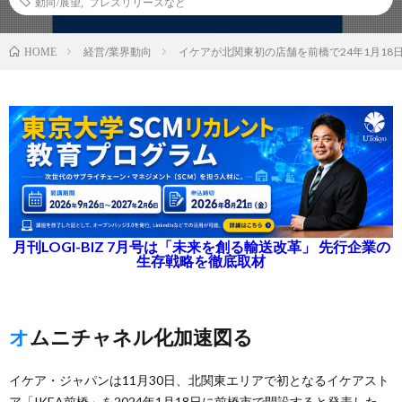
動向/展望
,
プレスリリースなど
経営/業界動向
イケアが北関東初の店舗を前橋で24年1月18
HOME
月刊LOGI-BIZ 7月号は「未来を創る輸送改革」 先行企業の
生存戦略を徹底取材
オムニチャネル化加速図る
イケア・ジャパンは11月30日、北関東エリアで初となるイケアスト
ア「IKEA前橋」を2024年1月18日に前橋市で開設すると発表した。