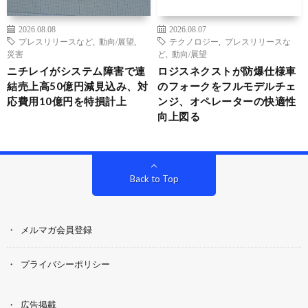
2026.08.08
2026.08.07
プレスリリースなど
,
動向/展望
,
テクノロジー
,
プレスリリースな
災害
ど
,
動向/展望
ニチレイがシステム障害で連
ロジスネクストが防爆仕様車
結売上高50億円減見込み、対
のフォークをフルモデルチェ
応費用10億円を特損計上
ンジ、オペレーターの快適性
向上図る
Back to Top
メルマガ会員登録
プライバシーポリシー
広告掲載