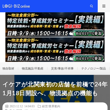
独自取材
物流施設/不動産
災害/事故/不祥事
テクノロジー/製品
イケアが北関東初の店舗を前橋で24年
1月18日開設へ、物流拠点の機能も
2023.12.12 14:04:03
経営/業界動向