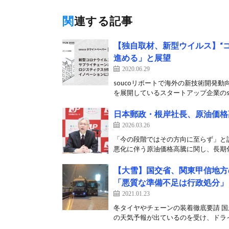
関連する記事
【独自取材、新型ウイルス】“
進める」と展望
2020.06.29
soucoリポートで海外の新技術開発
を展開しているスタートアップ企業のsou
日本郵政・根岸社長、原油価格
2026.03.26
「今の段階ではその方向に至らず」と説
悪化に伴う原油価格高騰に関し、長期化
【大雪】国交省、関東甲信地方
「悪質な準備不足は行政処分」
2021.01.23
冬タイヤやチェーンの装着徹底要請 国
の天気予報が出ているのを受け、ドライ