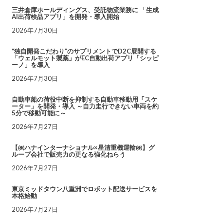
三井倉庫ホールディングス、受託物流業務に 「生成
AI出荷検品アプリ」を開発・導入開始
2026年7月30日
“独自開発こだわり”のサプリメントでD2C展開する
「ウェルモット製薬」がEC自動出荷アプリ「シッピ
ーノ」を導入
2026年7月30日
自動車船の荷役中断を抑制する自動車移動用「スケ
ーター」を開発・導入 ～自力走行できない車両を約
5分で移動可能に～
2026年7月27日
【㈱ハナインターナショナル×星清重機運輸㈱】グ
ループ会社で販売力の更なる強化ねらう
2026年7月27日
東京ミッドタウン八重洲でロボット配送サービスを
本格始動
2026年7月27日