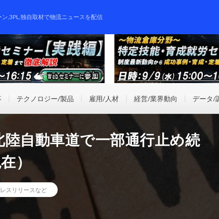
ーン,3PL,独自取材で物流ニュースを配信
事
テクノロジー/製品
雇用/人材
経営/業界動向
データ/
北陸自動車道で一部通行止め続
現在）
レスリリースなど