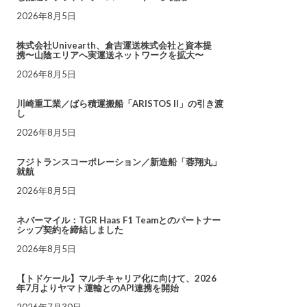
2026年8月5日
株式会社Univearth、倉吉運送株式会社と資本提
携〜山陰エリアへ実運送ネットワークを拡大〜
2026年8月5日
川崎重工業／ばら積運搬船「ARISTOS II」の引き渡
し
2026年8月5日
フジトランスコーポレーション／新造船「蓉翔丸」
就航
2026年8月5日
ネバーマイル：TGR Haas F1 Teamとのパートナー
シップ契約を締結しました
2026年8月5日
【トドケール】マルチキャリア化に向けて、2026
年7月よりヤマト運輸とのAPI連携を開始
2026年7月30日