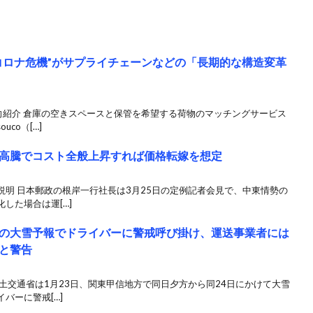
コロナ危機”がサプライチェーンなどの「長期的な構造変革
動向紹介 倉庫の空きスペースと保管を希望する荷物のマッチングサービス
co（[…]
高騰でコスト全般上昇すれば価格転嫁を想定
明 日本郵政の根岸一行社長は3月25日の定例記者会見で、中東情勢の
した場合は運[…]
の大雪予報でドライバーに警戒呼び掛け、運送事業者には
と警告
土交通省は1月23日、関東甲信地方で同日夕方から同24日にかけて大雪
バーに警戒[…]