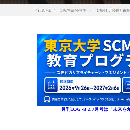
災害/事故/不祥事
【地震】北陸道と東海
HOME
月刊LOGI-BIZ 7月号は「未