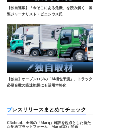
【独自連載】「今そこにある危機」を読み解く 国
際ジャーナリスト・ビニシウス氏
【独自】オープンロジの「AI梱包予測」、トラック
必要台数の迅速把握にも活用本格化
プレスリリースまとめてチェック
CBcloud、全国の「Marq」施設を起点とした新た
な配送プラットフォーム「MarqGO」開始