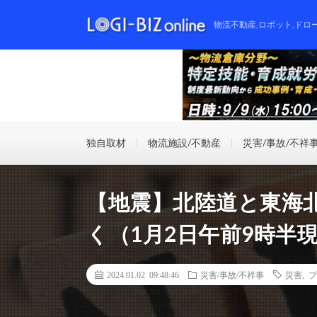
物流不動産,ロボット,ドロ
独自取材
物流施設/不動産
災害/事故/不祥
【地震】北陸道と東海
く（1月2日午前9時半
2024.01.02 09:48:46
災害/事故/不祥事
災害
,
プ