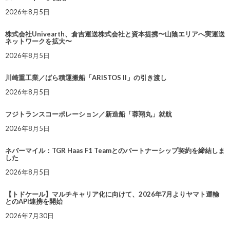
2026年8月5日
株式会社Univearth、倉吉運送株式会社と資本提携〜山陰エリアへ実運送
ネットワークを拡大〜
2026年8月5日
川崎重工業／ばら積運搬船「ARISTOS II」の引き渡し
2026年8月5日
フジトランスコーポレーション／新造船「蓉翔丸」就航
2026年8月5日
ネバーマイル：TGR Haas F1 Teamとのパートナーシップ契約を締結しま
した
2026年8月5日
【トドケール】マルチキャリア化に向けて、2026年7月よりヤマト運輸
とのAPI連携を開始
2026年7月30日