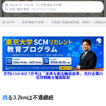
2024.01.05 13:47:46
災害/事故/不祥事
災害
,
動向/展望
,
プレスリリースなど
災害/事故/不祥事
【地震】能越自動車道、高岡IC～七尾城山I
HOME
月刊LOGI-BIZ 7月号は「未来を創る輸送改革」 先行企業の
生存戦略を徹底取材
残る3.2kmは不通継続