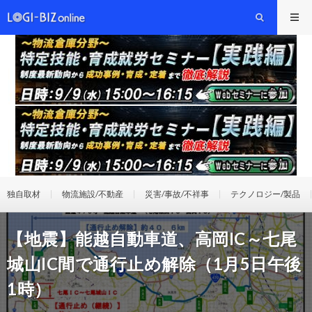
独自取材
物流施設/不動産
災害/事故/不祥事
テクノロジー/製品
【地震】能越自動車道、高岡IC～七尾
城山IC間で通行止め解除（1月5日午後
1時）