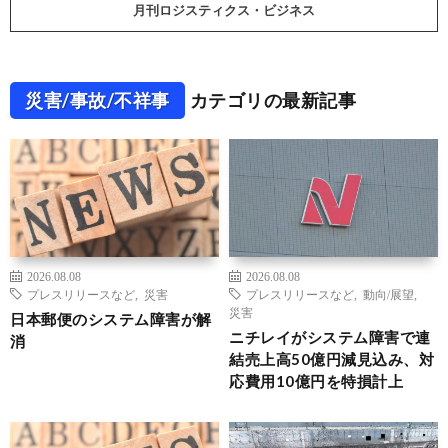
月刊ロジスティクス・ビジネス
災害/事故/不祥事
カテゴリの最新記事
2026.08.08
2026.08.08
プレスリリースなど
,
災害
プレスリリースなど
,
動向/展望
,
災害
日本郵便のシステム障害が解
ニチレイがシステム障害で連
消
結売上高50億円減見込み、対
応費用10億円を特損計上