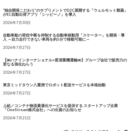
“独自開発こだわり”のサプリメントでD2C展開する「ウェルモット製薬」
がEC自動出荷アプリ「シッピーノ」を導入
2026年7月30日
自動車船の荷役中断を抑制する自動車移動用「スケーター」を開発・導
入 ～自力走行できない車両を約5分で移動可能に～
2026年7月27日
【㈱ハナインターナショナル×星清重機運輸㈱】グループ会社で販売力の
更なる強化ねらう
2026年7月27日
東京ミッドタウン八重洲でロボット配送サービスを本格始動
2026年7月27日
上組／コンテナ物流最適化サービスを提供する スタートアップ企業
「OneStream株式会社」への出資のお知らせ
2026年7月21日