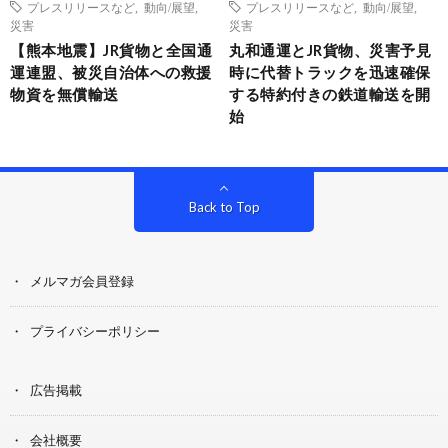
プレスリリースなど
,
動向/展望
,
プレスリリースなど
,
動向/展望
,
災害
災害
【熊本地震】JR貨物と全国通
丸和通運とJR貨物、災害予見
運連盟、被災自治体への救援
時に代替トラックを迅速確保
物資を無償輸送
する特約付きの鉄道輸送を開
始
Back to Top
メルマガ会員登録
プライバシーポリシー
広告掲載
会社概要