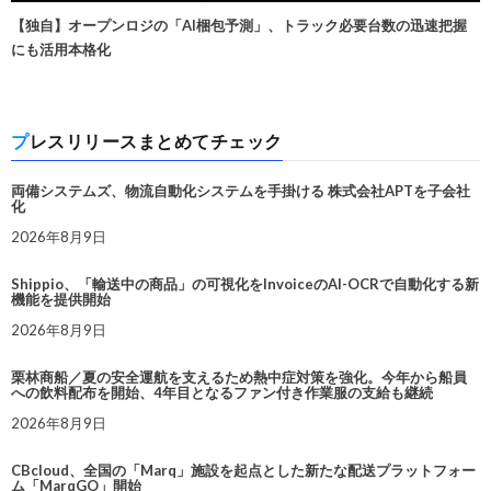
【独自】オープンロジの「AI梱包予測」、トラック必要台数の迅速把握
にも活用本格化
プレスリリースまとめてチェック
両備システムズ、物流自動化システムを手掛ける 株式会社APTを子会社
化
2026年8月9日
Shippio、「輸送中の商品」の可視化をInvoiceのAI-OCRで自動化する新
機能を提供開始
2026年8月9日
栗林商船／夏の安全運航を支えるため熱中症対策を強化。今年から船員
への飲料配布を開始、4年目となるファン付き作業服の支給も継続
2026年8月9日
CBcloud、全国の「Marq」施設を起点とした新たな配送プラットフォー
ム「MarqGO」開始