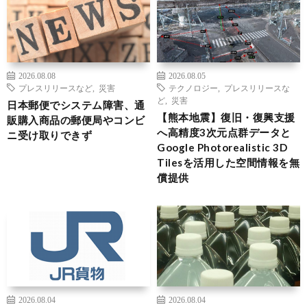
2026.08.08
2026.08.05
プレスリリースなど
,
災害
テクノロジー
,
プレスリリースな
ど
,
災害
日本郵便でシステム障害、通
【熊本地震】復旧・復興支援
販購入商品の郵便局やコンビ
へ高精度3次元点群データと
ニ受け取りできず
Google Photorealistic 3D
Tilesを活用した空間情報を無
償提供
2026.08.04
2026.08.04