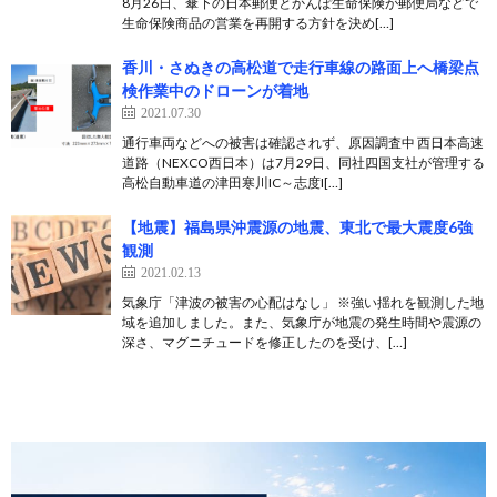
8月26日、傘下の日本郵便とかんぽ生命保険が郵便局などで
生命保険商品の営業を再開する方針を決め[…]
香川・さぬきの高松道で走行車線の路面上へ橋梁点
検作業中のドローンが着地
2021.07.30
通行車両などへの被害は確認されず、原因調査中 西日本高速
道路（NEXCO西日本）は7月29日、同社四国支社が管理する
高松自動車道の津田寒川IC～志度I[…]
【地震】福島県沖震源の地震、東北で最大震度6強
観測
2021.02.13
気象庁「津波の被害の心配はなし」 ※強い揺れを観測した地
域を追加しました。また、気象庁が地震の発生時間や震源の
深さ、マグニチュードを修正したのを受け、[…]