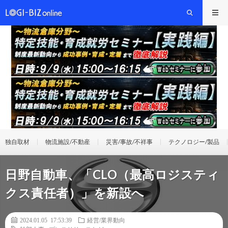
独自取材
物流施設/不動産
災害/事故/不祥事
テクノロジー/製品
日野自動車、「CLO（最高ロジスティ
クス責任者）」を新設へ
2024.01.05 17:53:39
経営/業界動向