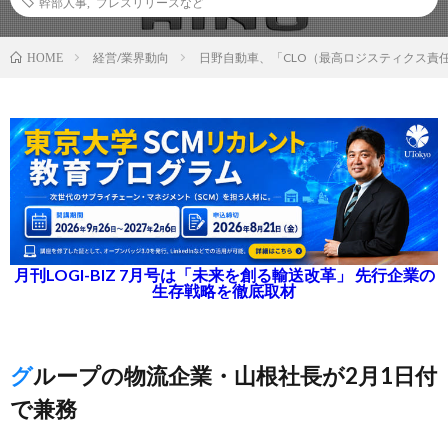
幹部人事
,
プレスリリースなど
経営/業界動向
日野自動車、「CLO（最高ロジスティクス責
HOME
月刊LOGI-BIZ 7月号は「未来を創る輸送改革」 先行企業の
生存戦略を徹底取材
グループの物流企業・山根社長が2月1日付
で兼務