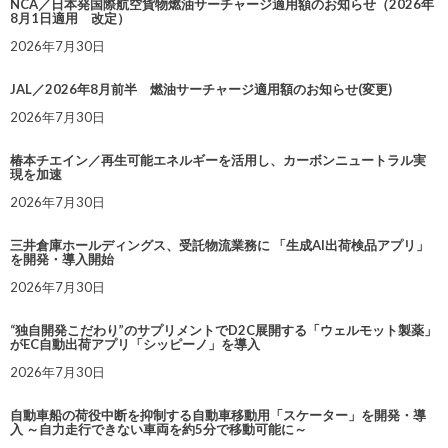
NCA／日本発国際航空貨物燃油サーチャージ適用額のお知らせ（2026年
8月1日適用 改定）
2026年7月30日
JAL／2026年8月前半 燃油サーチャージ適用額のお知らせ(変更)
2026年7月30日
椿本チエイン／再生可能エネルギーを活用し、カーボンニュートラル実
現を加速
2026年7月30日
三井倉庫ホールディングス、受託物流業務に 「生成AI出荷検品アプリ」
を開発・導入開始
2026年7月30日
“独自開発こだわり”のサプリメントでD2C展開する「ウェルモット製薬」
がEC自動出荷アプリ「シッピーノ」を導入
2026年7月30日
自動車船の荷役中断を抑制する自動車移動用「スケーター」を開発・導
入 ～自力走行できない車両を約5分で移動可能に～