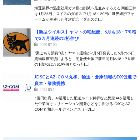
海運業界の温室効果ガス排出削減へ足並みそろえる 商船三井
は1月26日、スイスのダボスで1月16～20日に世界経済フォ
ーラムが主催した年次総会（ダボス会[…]
【新型ウイルス】ヤマトの宅配便、6月も18・7％増
で3カ月連続の2桁伸び
2020.07.06
“巣ごもり消費”続く ヤマト運輸が7月6日発表した6月の小口
貨物取扱実績によると、宅急便全体で前年同月比18・7％増
の1億7022万8199個となった[…]
JDSCとAZ-COM丸和、輸送・倉庫領域のDX促進で
資本・業務提携
2025.05.14
5億円出資、AI活用した配送ルート解析など想定 AIを活用し
た企業向けソリューション開発などを手掛けるJDSCとAZ-
COM丸和ホールディングス（HD[…]