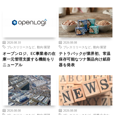
2026.08.10
2026.08.08
プレスリリースなど
,
動向/展望
プレスリリースなど
,
動向/展望
オープンロジ、EC事業者の在
テトラパックが業界初、常温
庫一元管理支援する機能をリ
保存可能なツナ製品向け紙容
ニューアル
器を発表
2026.08.08
2026.08.08
プレスリリースなど
,
動向/展望
,
プレスリリースなど
,
提携/合弁な