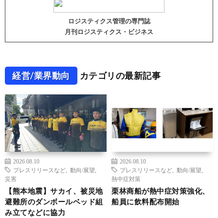
ロジスティクス管理の専門誌
月刊ロジスティクス・ビジネス
経営/業界動向
カテゴリの最新記事
2026.08.10
2026.08.10
プレスリリースなど
,
動向/展望
,
プレスリリースなど
,
動向/展望
,
災害
熱中症対策
【熊本地震】サカイ、被災地
栗林商船が熱中症対策強化、
避難所のダンボールベッド組
船員に飲料配布開始
み立てなどに協力