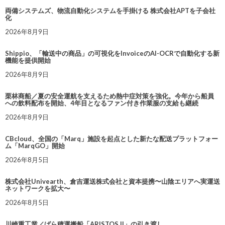
両備システムズ、物流自動化システムを手掛ける 株式会社APTを子会社
化
2026年8月9日
Shippio、「輸送中の商品」の可視化をInvoiceのAI-OCRで自動化する新
機能を提供開始
2026年8月9日
栗林商船／夏の安全運航を支えるため熱中症対策を強化。今年から船員
への飲料配布を開始、4年目となるファン付き作業服の支給も継続
2026年8月9日
CBcloud、全国の「Marq」施設を起点とした新たな配送プラットフォー
ム「MarqGO」開始
2026年8月5日
株式会社Univearth、倉吉運送株式会社と資本提携〜山陰エリアへ実運送
ネットワークを拡大〜
2026年8月5日
川崎重工業／ばら積運搬船「ARISTOS II」の引き渡し