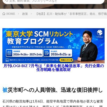
災害
,
動向/展望
,
プレスリリースなど
政策
【地震】石川・馳知事が「非常事態宣言」発出、県庁職
HOME
月刊LOGI-BIZ 7月号は「未来を創る輸送改革」 先行企業の
生存戦略を徹底取材
被災市町への人員増強、迅速な復旧後押し
石川県の馳浩知事は1月6日、能登半島地震で県内各地が甚大な被害
を受けているのを踏まえ、県庁として「非常事態宣言」を出し、職