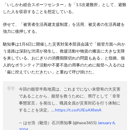
「いしかわ総合スポーツセンター」を「1.5次避難所」として、避難
した人を収容することを想定している。
併せて、「被害者生活再建支援制度」を活用、被災者の生活再建を
強力に後押しする。
馳知事は1月6日に開催した災害対策本部員会議で「能登方面へ向か
う道路は深刻な渋滞が発生し、救援活動や物資の搬送に大きな支障
を来している。おにぎりの消費期限切れの問題もある」と指摘。個
人的なボランティア活動や不要不急の用事のために能登へ入るのは
「厳に控えていただきたい」と重ねて呼び掛けた。
今回の能登半島地震は、これまでにない未曽有の大災害
であることから、能登を救うために、県庁として「非常
事態宣言」を発出し、職員全員が災害対応を行う体制に
することを決定。…
https://t.co/rUIEoAXhmA
— はせ浩（馳浩）石川県知事 (@hase3655)
January 6,
2024