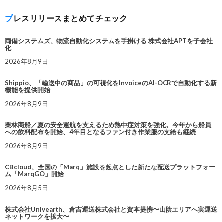
プレスリリースまとめてチェック
両備システムズ、物流自動化システムを手掛ける 株式会社APTを子会社
化
2026年8月9日
Shippio、「輸送中の商品」の可視化をInvoiceのAI-OCRで自動化する新
機能を提供開始
2026年8月9日
栗林商船／夏の安全運航を支えるため熱中症対策を強化。今年から船員
への飲料配布を開始、4年目となるファン付き作業服の支給も継続
2026年8月9日
CBcloud、全国の「Marq」施設を起点とした新たな配送プラットフォー
ム「MarqGO」開始
2026年8月5日
株式会社Univearth、倉吉運送株式会社と資本提携〜山陰エリアへ実運送
ネットワークを拡大〜