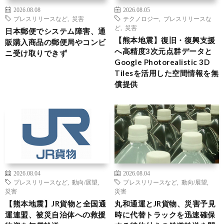
2026.08.08
2026.08.05
プレスリリースなど
,
災害
テクノロジー
,
プレスリリースな
ど
,
災害
日本郵便でシステム障害、通
【熊本地震】復旧・復興支援
販購入商品の郵便局やコンビ
へ高精度3次元点群データと
ニ受け取りできず
Google Photorealistic 3D
Tilesを活用した空間情報を無
償提供
2026.08.04
2026.08.04
プレスリリースなど
,
動向/展望
,
プレスリリースなど
,
動向/展望
,
災害
災害
【熊本地震】JR貨物と全国通
丸和通運とJR貨物、災害予見
運連盟、被災自治体への救援
時に代替トラックを迅速確保