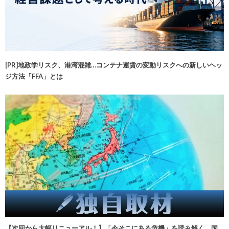
[PR]地政学リスク、港湾混雑…コンテナ運賃の変動リスクへの新しいヘッ
ジ方法「FFA」とは
【次回から大幅リニューアル！】「今そこにある危機」を読み解く 国