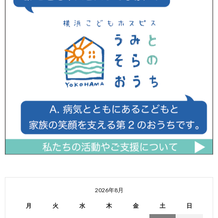
2026年8月
月
火
水
木
金
土
日