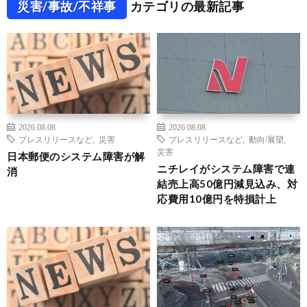
災害/事故/不祥事
カテゴリの最新記事
2026.08.08
2026.08.08
プレスリリースなど
,
災害
プレスリリースなど
,
動向/展望
,
災害
日本郵便のシステム障害が解
ニチレイがシステム障害で連
消
結売上高50億円減見込み、対
応費用10億円を特損計上