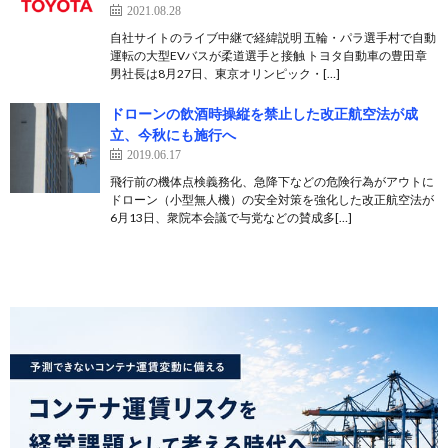
2021.08.28
自社サイトのライブ中継で経緯説明 五輪・パラ選手村で自動
運転の大型EVバスが柔道選手と接触 トヨタ自動車の豊田章
男社長は8月27日、東京オリンピック・[…]
ドローンの飲酒時操縦を禁止した改正航空法が成
立、今秋にも施行へ
2019.06.17
飛行前の機体点検義務化、急降下などの危険行為がアウトに
ドローン（小型無人機）の安全対策を強化した改正航空法が
6月13日、衆院本会議で与党などの賛成多[…]