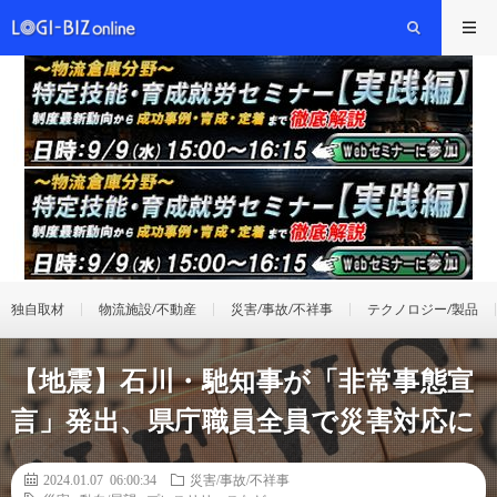
独自取材
物流施設/不動産
災害/事故/不祥事
テクノロジー/製品
【地震】石川・馳知事が「非常事態宣
言」発出、県庁職員全員で災害対応に
2024.01.07 06:00:34
災害/事故/不祥事