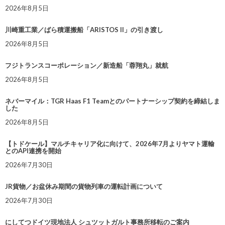
2026年8月5日
川崎重工業／ばら積運搬船「ARISTOS II」の引き渡し
2026年8月5日
フジトランスコーポレーション／新造船「蓉翔丸」就航
2026年8月5日
ネバーマイル：TGR Haas F1 Teamとのパートナーシップ契約を締結しま
した
2026年8月5日
【トドケール】マルチキャリア化に向けて、2026年7月よりヤマト運輸
とのAPI連携を開始
2026年7月30日
JR貨物／お盆休み期間の貨物列車の運転計画について
2026年7月30日
にしてつドイツ現地法人 シュツットガルト事務所移転のご案内