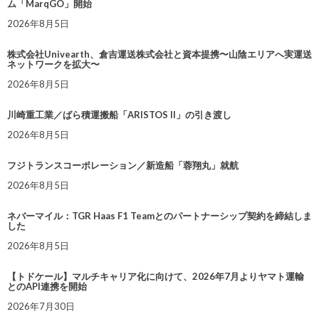
ム「MarqGO」開始
2026年8月5日
株式会社Univearth、倉吉運送株式会社と資本提携〜山陰エリアへ実運送
ネットワークを拡大〜
2026年8月5日
川崎重工業／ばら積運搬船「ARISTOS II」の引き渡し
2026年8月5日
フジトランスコーポレーション／新造船「蓉翔丸」就航
2026年8月5日
ネバーマイル：TGR Haas F1 Teamとのパートナーシップ契約を締結しま
した
2026年8月5日
【トドケール】マルチキャリア化に向けて、2026年7月よりヤマト運輸
とのAPI連携を開始
2026年7月30日