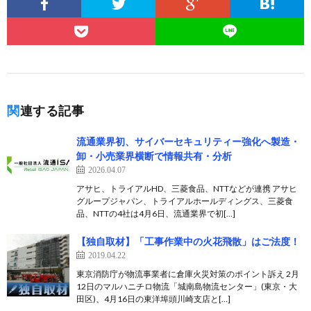
関連する記事
流通業界初、サイバーセキュリティー強化へ製造・
卸・小売業界横断で情報共有・分析
2026.04.07
アサヒ、トライアルHD、三菱食品、NTTなどが連携 アサヒ
グループジャパン、トライアルホールディングス、三菱食
品、NTTの4社は4月6日、流通業界で初[…]
【独自取材】「工事作業中の火花飛散」はご法度！
2019.04.22
東京消防庁が物流事業者に倉庫火災対策のポイント訴え 2月
12日のマルハニチロ物流「城南島物流センター」(東京・大
田区)、4月16日の東洋埠頭川崎支店と[…]