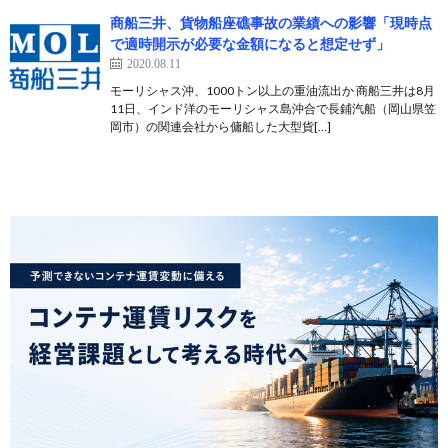
商船三井、貨物船座礁事故の業績への影響「現時点
で適時開示が必要な金額になると想定せず」
2020.08.11
モーリシャス沖、1000トン以上の重油流出か 商船三井は8月
11日、インド洋のモーリシャス島沖合で長鋪汽船（岡山県笠
岡市）の関連会社から傭船した大型貨[…]