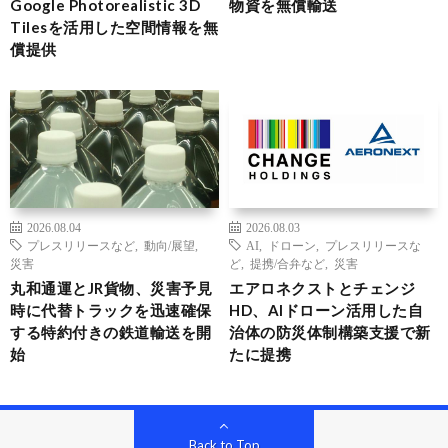
Google Photorealistic 3D
物資を無償輸送
Tilesを活用した空間情報を無
償提供
2026.08.04
2026.08.03
プレスリリースなど
,
動向/展望
,
AI
,
ドローン
,
プレスリリースな
災害
ど
,
提携/合弁など
,
災害
丸和通運とJR貨物、災害予見
エアロネクストとチェンジ
時に代替トラックを迅速確保
HD、AIドローン活用した自
する特約付きの鉄道輸送を開
治体の防災体制構築支援で新
始
たに提携
Back to Top