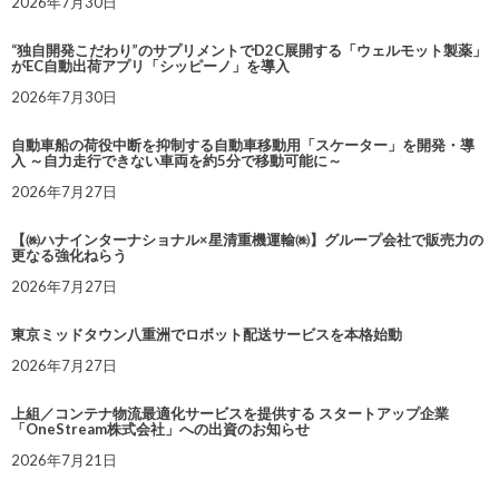
2026年7月30日
“独自開発こだわり”のサプリメントでD2C展開する「ウェルモット製薬」
がEC自動出荷アプリ「シッピーノ」を導入
2026年7月30日
自動車船の荷役中断を抑制する自動車移動用「スケーター」を開発・導
入 ～自力走行できない車両を約5分で移動可能に～
2026年7月27日
【㈱ハナインターナショナル×星清重機運輸㈱】グループ会社で販売力の
更なる強化ねらう
2026年7月27日
東京ミッドタウン八重洲でロボット配送サービスを本格始動
2026年7月27日
上組／コンテナ物流最適化サービスを提供する スタートアップ企業
「OneStream株式会社」への出資のお知らせ
2026年7月21日