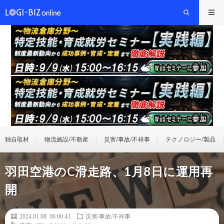
独自取材
物流施設/不動産
災害/事故/不祥事
テクノロジー/製品
羽田空港のC滑走路、1月8日に運用再
開
2024.01.08 06:00:43
災害/事故/不祥事