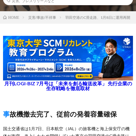
災害
,
プレスリリースなど
災害/事故/不祥事
羽田空港のC滑走路、1月8日に運用再開
HOME
月刊LOGI-BIZ 7月号は「未来を創る輸送改革」 先行企業の
生存戦略を徹底取材
事故機撤去完了、従前の発着容量確保
国土交通省は1月7日、日本航空（JAL）の旅客機と海上保安庁の機
体が衝突、炎上したため閉鎖していた東京の羽田空港のC滑走路に