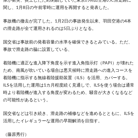
関し、1月8日の午前零時に運用を再開すると発表した。
事故機の撤去が完了した。1月2日の事故発生以来、羽田空港の4本
の滑走路が全て運用されるのは5日ぶりとなる。
国交省は事故前の発着容量の水準を確保できるとみている。ただ、
事故で滑走路の脇に設置している、
着陸機に適正な進入降下角度を示す進入角指示灯（PAPI）が壊れた
ため、南風が吹いている場合は悪天候時に滑走路への進入コースを
着陸機に指示する無線着陸援助装置（ILS）を活用、カバーする。
ILSを活用した運用は1カ月程度続く見通しで、ILSを使う場合は通常
時より着陸機が進入する角度が変わるため、騒音が大きくなるなど
の可能性があるという。
国交省などは引き続き、滑走路の補修などを進めるとともに、ILSを
活用したイレギュラーな運用の早期解消を目指す。
（藤原秀行）