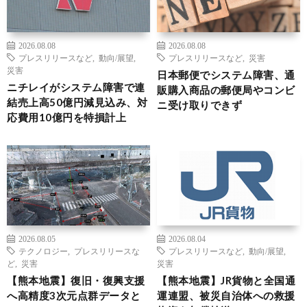
2026.08.08
2026.08.08
プレスリリースなど
,
動向/展望
,
プレスリリースなど
,
災害
災害
日本郵便でシステム障害、通
ニチレイがシステム障害で連
販購入商品の郵便局やコンビ
結売上高50億円減見込み、対
ニ受け取りできず
応費用10億円を特損計上
2026.08.05
2026.08.04
テクノロジー
,
プレスリリースな
プレスリリースなど
,
動向/展望
,
ど
,
災害
災害
【熊本地震】復旧・復興支援
【熊本地震】JR貨物と全国通
へ高精度3次元点群データと
運連盟、被災自治体への救援