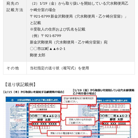
宛 先 の
（2）1/19（金）から取り扱いを開始している穴水郵便局乙
記 載 方 法
ケ崎分室の場合
〒921-8799 新金沢郵便局（穴水郵便局・乙ケ崎分室留）」
と記載
※受取人の住所および氏名を記載
（例）〒921-8799
新金沢郵便局（穴水郵便局・乙ケ崎分室留）宛
〇〇市□□町▲▲6-2-1
郵便 太郎
そ の 他
当社指定の送り状（複写式）を使用
【送り状記載例】