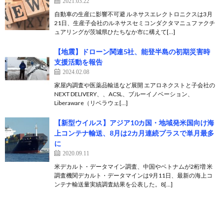
2021.03.22
自動車の生産に影響不可避 ルネサスエレクトロニクスは3月
21日、生産子会社のルネサスセミコンダクタマニュファクチ
ュアリングが茨城県ひたちなか市に構えて[…]
【地震】ドローン関連5社、能登半島の初期災害時
支援活動を報告
2024.02.08
家屋内調査や医薬品輸送など展開 エアロネクストと子会社の
NEXT DELIVERY、、ACSL、ブルーイノベーション、
Liberaware（リベラウェ[…]
【新型ウイルス】アジア10カ国・地域発米国向け海
上コンテナ輸送、8月は2カ月連続プラスで単月最多
に
2020.09.11
米デカルト・データマイン調査、中国やベトナムが2桁増 米
調査機関デカルト・データマインは9月11日、最新の海上コ
ンテナ輸送量実績調査結果を公表した。8[…]