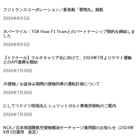
フジトランスコーポレーション／新造船「蓉翔丸」就航
2026年8月5日
ネバーマイル：TGR Haas F1 Teamとのパートナーシップ契約を締結しま
した
2026年8月5日
【トドケール】マルチキャリア化に向けて、2026年7月よりヤマト運輸
とのAPI連携を開始
2026年7月30日
JR貨物／お盆休み期間の貨物列車の運転計画について
2026年7月30日
にしてつドイツ現地法人 シュツットガルト事務所移転のご案内
2026年7月30日
NCA／日本発国際航空貨物燃油サーチャージ適用額のお知らせ（2026年
8月1日適用 改定）