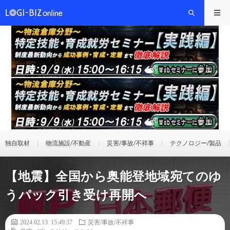
独自取材
物流施設/不動産
災害/事故/不祥事
テクノロジー/製品
【地震】全国から奥能登地域宛てのゆ
うパック引き受け再開へ
2024.02.13 15:49:37
災害/事故/不祥事