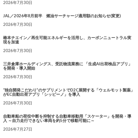
2026年7月30日
JAL／2026年8月前半 燃油サーチャージ適用額のお知らせ(変更)
2026年7月30日
椿本チエイン／再生可能エネルギーを活用し、カーボンニュートラル実
現を加速
2026年7月30日
三井倉庫ホールディングス、受託物流業務に 「生成AI出荷検品アプリ」
を開発・導入開始
2026年7月30日
“独自開発こだわり”のサプリメントでD2C展開する「ウェルモット製薬」
がEC自動出荷アプリ「シッピーノ」を導入
2026年7月30日
自動車船の荷役中断を抑制する自動車移動用「スケーター」を開発・導
入 ～自力走行できない車両を約5分で移動可能に～
2026年7月27日