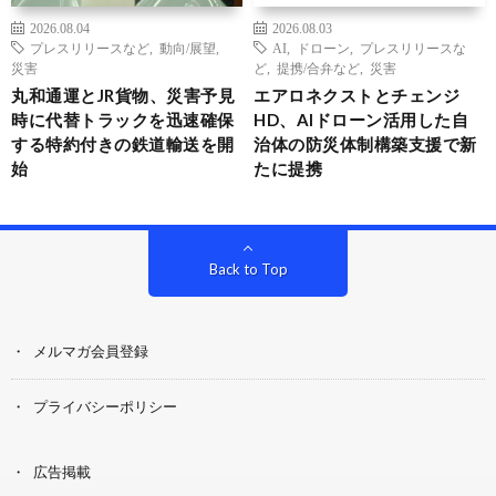
2026.08.04
2026.08.03
プレスリリースなど
,
動向/展望
,
AI
,
ドローン
,
プレスリリースな
災害
ど
,
提携/合弁など
,
災害
丸和通運とJR貨物、災害予見
エアロネクストとチェンジ
時に代替トラックを迅速確保
HD、AIドローン活用した自
する特約付きの鉄道輸送を開
治体の防災体制構築支援で新
始
たに提携
Back to Top
メルマガ会員登録
プライバシーポリシー
広告掲載