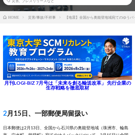
災害
,
プレスリリースなど
災害/事故/不祥事
【地震】全国から奥能登地域宛てのゆうパ
HOME
月刊LOGI-BIZ 7月号は「未来を創る輸送改革」 先行企業の
生存戦略を徹底取材
2月15日、一部郵便局留扱い
日本郵便は2月13日、全国から石川県の奥能登地域（珠洲市、輪島
市、穴水町、能登町）宛てのゆうパックについて、2月15日に全国