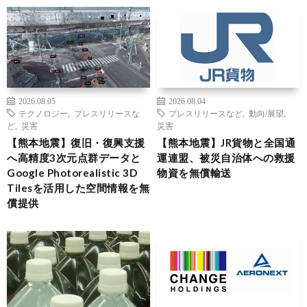
2026.08.05
2026.08.04
テクノロジー
,
プレスリリースな
プレスリリースなど
,
動向/展望
,
ど
,
災害
災害
【熊本地震】復旧・復興支援
【熊本地震】JR貨物と全国通
へ高精度3次元点群データと
運連盟、被災自治体への救援
Google Photorealistic 3D
物資を無償輸送
Tilesを活用した空間情報を無
償提供