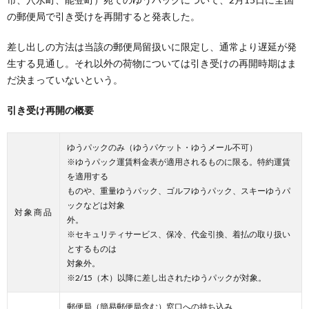
の郵便局で引き受けを再開すると発表した。
差し出しの方法は当該の郵便局留扱いに限定し、通常より遅延が発
生する見通し。それ以外の荷物については引き受けの再開時期はま
だ決まっていないという。
引き受け再開の概要
ゆうパックのみ（ゆうパケット・ゆうメール不可）
※ゆうパック運賃料金表が適用されるものに限る。特約運賃
を適用する
ものや、重量ゆうパック、ゴルフゆうパック、スキーゆうパ
ックなどは対象
対 象 商 品
外。
※セキュリティサービス、保冷、代金引換、着払の取り扱い
とするものは
対象外。
※2/15（木）以降に差し出されたゆうパックが対象。
郵便局（簡易郵便局含む）窓口への持ち込み