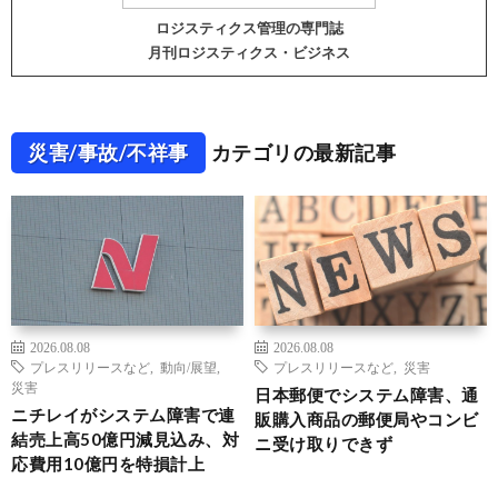
ロジスティクス管理の専門誌
月刊ロジスティクス・ビジネス
災害/事故/不祥事
カテゴリの最新記事
2026.08.08
2026.08.08
プレスリリースなど
,
動向/展望
,
プレスリリースなど
,
災害
災害
日本郵便でシステム障害、通
ニチレイがシステム障害で連
販購入商品の郵便局やコンビ
結売上高50億円減見込み、対
ニ受け取りできず
応費用10億円を特損計上