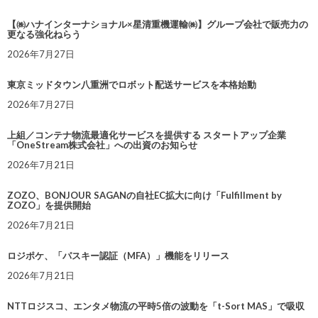
【㈱ハナインターナショナル×星清重機運輸㈱】グループ会社で販売力の
更なる強化ねらう
2026年7月27日
東京ミッドタウン八重洲でロボット配送サービスを本格始動
2026年7月27日
上組／コンテナ物流最適化サービスを提供する スタートアップ企業
「OneStream株式会社」への出資のお知らせ
2026年7月21日
ZOZO、BONJOUR SAGANの自社EC拡大に向け「Fulfillment by
ZOZO」を提供開始
2026年7月21日
ロジポケ、「パスキー認証（MFA）」機能をリリース
2026年7月21日
NTTロジスコ、エンタメ物流の平時5倍の波動を「t-Sort MAS」で吸収