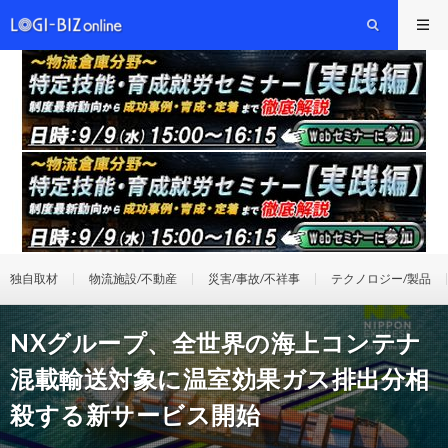
独自取材
物流施設/不動産
災害/事故/不祥事
テクノロジー/製品
NXグループ、全世界の海上コンテナ
混載輸送対象に温室効果ガス排出分相
殺する新サービス開始