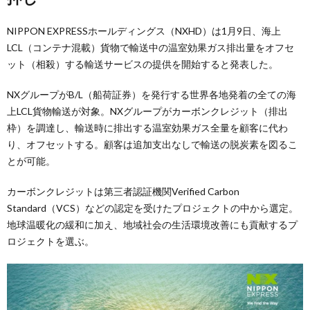
NIPPON EXPRESSホールディングス（NXHD）は1月9日、海上
LCL（コンテナ混載）貨物で輸送中の温室効果ガス排出量をオフセ
ット（相殺）する輸送サービスの提供を開始すると発表した。
NXグループがB/L（船荷証券）を発行する世界各地発着の全ての海
上LCL貨物輸送が対象。NXグループがカーボンクレジット（排出
枠）を調達し、輸送時に排出する温室効果ガス全量を顧客に代わ
り、オフセットする。顧客は追加支出なしで輸送の脱炭素を図るこ
とが可能。
カーボンクレジットは第三者認証機関Verified Carbon
Standard（VCS）などの認定を受けたプロジェクトの中から選定。
地球温暖化の緩和に加え、地域社会の生活環境改善にも貢献するプ
ロジェクトを選ぶ。