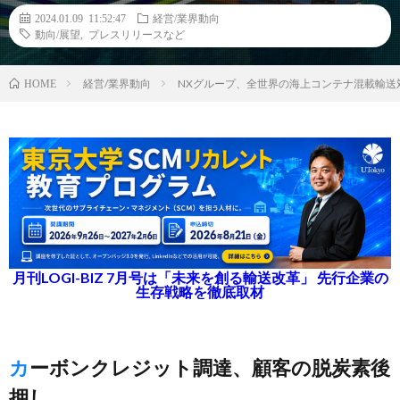
2024.01.09 11:52:47
経営/業界動向
動向/展望
,
プレスリリースなど
経営/業界動向
NXグループ、全世界の海上コンテナ混載輸送
HOME
月刊LOGI-BIZ 7月号は「未来を創る輸送改革」 先行企業の
生存戦略を徹底取材
カーボンクレジット調達、顧客の脱炭素後
押し