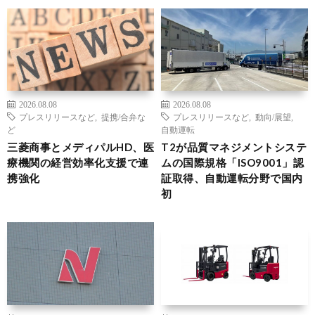
2026.08.08
2026.08.08
プレスリリースなど
,
提携/合弁な
プレスリリースなど
,
動向/展望
,
ど
自動運転
三菱商事とメディパルHD、医
T2が品質マネジメントシステ
療機関の経営効率化支援で連
ムの国際規格「ISO9001」認
携強化
証取得、自動運転分野で国内
初