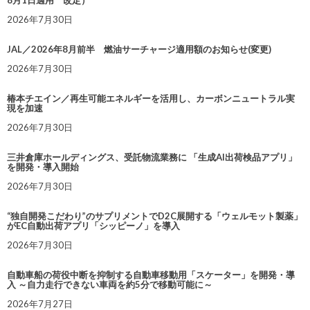
2026年7月30日
JAL／2026年8月前半 燃油サーチャージ適用額のお知らせ(変更)
2026年7月30日
椿本チエイン／再生可能エネルギーを活用し、カーボンニュートラル実
現を加速
2026年7月30日
三井倉庫ホールディングス、受託物流業務に 「生成AI出荷検品アプリ」
を開発・導入開始
2026年7月30日
“独自開発こだわり”のサプリメントでD2C展開する「ウェルモット製薬」
がEC自動出荷アプリ「シッピーノ」を導入
2026年7月30日
自動車船の荷役中断を抑制する自動車移動用「スケーター」を開発・導
入 ～自力走行できない車両を約5分で移動可能に～
2026年7月27日