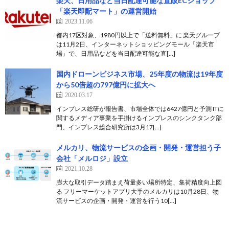
楽天、日用品など当日配達可能な直販ECショップ
「楽天即配マート」の運営開始
2023.11.06
都内17区対象、1980円以上で「送料無料」に 楽天グループ
は11月2日、インターネットショッピングモール「楽天市
場」で、日用品などを当日配達可能な直[…]
国内ドローンビジネス市場、25年度の物流は19年度
から50倍超の797億円に拡大へ
2020.03.17
インプレス総研が報告書、市場全体では6427億円と予測 ITに
関するメディア事業を手掛けるインプレスのシンクタンク部
門、インプレス総合研究所は3月17[…]
メルカリ、物流サービスの企画・開発・運営担う子
会社「メルロジ」設立
2021.10.28
膨大な取引データ踏まえ荷量多い場所特定、集荷精度向上図
る フリーマーケットアプリ大手のメルカリは10月28日、物
流サービスの企画・開発・運営を行う10[…]