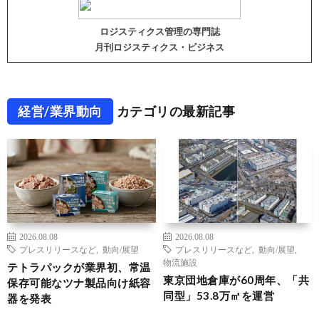
ロジスティクス管理の専門誌
月刊ロジスティクス・ビジネス
経営/業界動向
カテゴリの最新記事
2026.08.08
2026.08.08
プレスリリースなど
,
動向/展望
プレスリリースなど
,
動向/展望
,
物流施設
テトラパックが業界初、常温
東京団地倉庫が60周年、「共
保存可能なツナ製品向け紙容
同型」53.8万㎡を運営
器を発表