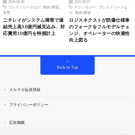
2026.08.08
2026.08.07
プレスリリースなど
,
動向/展望
,
テクノロジー
,
プレスリリースな
災害
ど
,
動向/展望
ニチレイがシステム障害で連
ロジスネクストが防爆仕様車
結売上高50億円減見込み、対
のフォークをフルモデルチェ
応費用10億円を特損計上
ンジ、オペレーターの快適性
向上図る
Back to Top
メルマガ会員登録
プライバシーポリシー
広告掲載