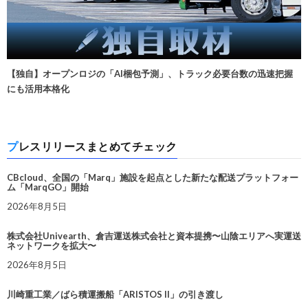
【独自】オープンロジの「AI梱包予測」、トラック必要台数の迅速把握
にも活用本格化
プレスリリースまとめてチェック
CBcloud、全国の「Marq」施設を起点とした新たな配送プラットフォー
ム「MarqGO」開始
2026年8月5日
株式会社Univearth、倉吉運送株式会社と資本提携〜山陰エリアへ実運送
ネットワークを拡大〜
2026年8月5日
川崎重工業／ばら積運搬船「ARISTOS II」の引き渡し