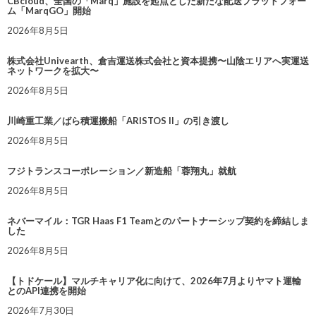
CBcloud、全国の「Marq」施設を起点とした新たな配送プラットフォー
ム「MarqGO」開始
2026年8月5日
株式会社Univearth、倉吉運送株式会社と資本提携〜山陰エリアへ実運送
ネットワークを拡大〜
2026年8月5日
川崎重工業／ばら積運搬船「ARISTOS II」の引き渡し
2026年8月5日
フジトランスコーポレーション／新造船「蓉翔丸」就航
2026年8月5日
ネバーマイル：TGR Haas F1 Teamとのパートナーシップ契約を締結しま
した
2026年8月5日
【トドケール】マルチキャリア化に向けて、2026年7月よりヤマト運輸
とのAPI連携を開始
2026年7月30日