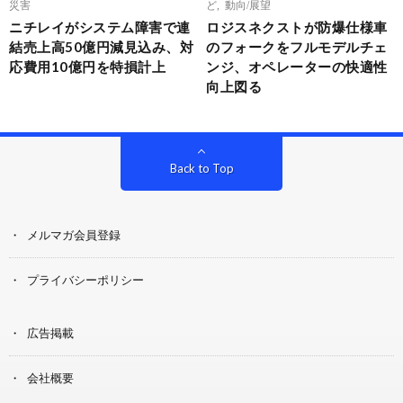
災害
ど
,
動向/展望
ニチレイがシステム障害で連
ロジスネクストが防爆仕様車
結売上高50億円減見込み、対
のフォークをフルモデルチェ
応費用10億円を特損計上
ンジ、オペレーターの快適性
向上図る
Back to Top
メルマガ会員登録
プライバシーポリシー
広告掲載
会社概要