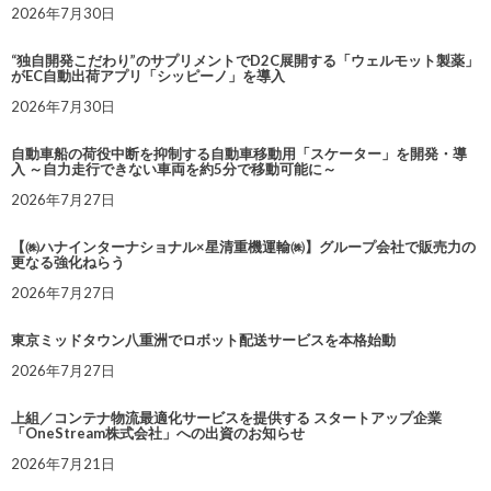
2026年7月30日
“独自開発こだわり”のサプリメントでD2C展開する「ウェルモット製薬」
がEC自動出荷アプリ「シッピーノ」を導入
2026年7月30日
自動車船の荷役中断を抑制する自動車移動用「スケーター」を開発・導
入 ～自力走行できない車両を約5分で移動可能に～
2026年7月27日
【㈱ハナインターナショナル×星清重機運輸㈱】グループ会社で販売力の
更なる強化ねらう
2026年7月27日
東京ミッドタウン八重洲でロボット配送サービスを本格始動
2026年7月27日
上組／コンテナ物流最適化サービスを提供する スタートアップ企業
「OneStream株式会社」への出資のお知らせ
2026年7月21日