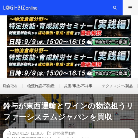
独自取材
物流施設/不動産
災害/事故/不祥事
テクノロジー/製品
鈴与が東西運輸とワインの物流担うリ
ファーシステムジャパンを買収
2024.01.23 12:18:05
経営/業界動向