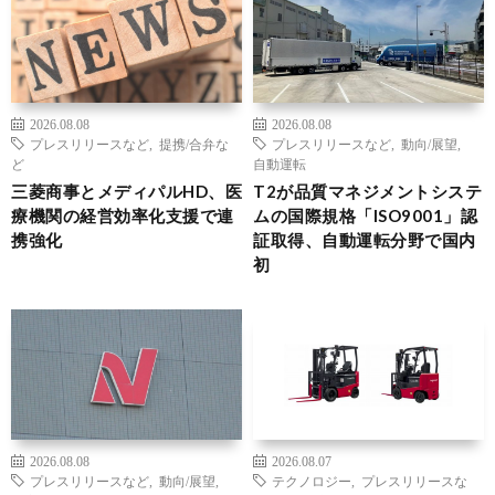
2026.08.08
2026.08.08
プレスリリースなど
,
提携/合弁な
プレスリリースなど
,
動向/展望
,
ど
自動運転
三菱商事とメディパルHD、医
T2が品質マネジメントシステ
療機関の経営効率化支援で連
ムの国際規格「ISO9001」認
携強化
証取得、自動運転分野で国内
初
2026.08.08
2026.08.07
プレスリリースなど
,
動向/展望
,
テクノロジー
,
プレスリリースな