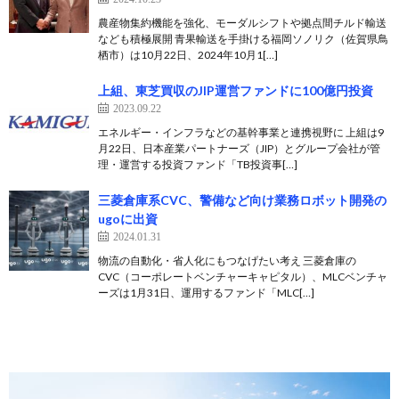
農産物集約機能を強化、モーダルシフトや拠点間チルド輸送
なども積極展開 青果輸送を手掛ける福岡ソノリク（佐賀県鳥
栖市）は10月22日、2024年10月1[…]
上組、東芝買収のJIP運営ファンドに100億円投資
2023.09.22
エネルギー・インフラなどの基幹事業と連携視野に 上組は9
月22日、日本産業パートナーズ（JIP）とグループ会社が管
理・運営する投資ファンド「TB投資事[…]
三菱倉庫系CVC、警備など向け業務ロボット開発の
ugoに出資
2024.01.31
物流の自動化・省人化にもつなげたい考え 三菱倉庫の
CVC（コーポレートベンチャーキャピタル）、MLCベンチャ
ーズは1月31日、運用するファンド「MLC[…]