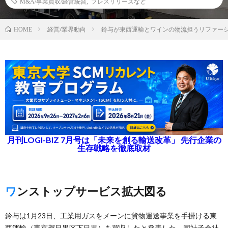
M&A/事業買収/経営統合
,
プレスリリースなど
経営/業界動向
鈴与が東西運輸とワインの物流担うリファー
HOME
月刊LOGI-BIZ 7月号は「未来を創る輸送改革」 先行企業の
生存戦略を徹底取材
ワンストップサービス拡大図る
鈴与は1月23日、工業用ガスをメーンに貨物運送事業を手掛ける東
西運輸（東京都目黒区下目黒）を買収したと発表した。同社子会社