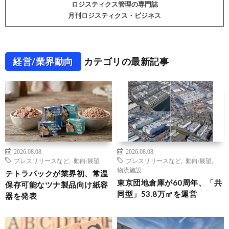
ロジスティクス管理の専門誌
月刊ロジスティクス・ビジネス
経営/業界動向
カテゴリの最新記事
2026.08.08
2026.08.08
プレスリリースなど
,
動向/展望
プレスリリースなど
,
動向/展望
,
物流施設
テトラパックが業界初、常温
東京団地倉庫が60周年、「共
保存可能なツナ製品向け紙容
同型」53.8万㎡を運営
器を発表