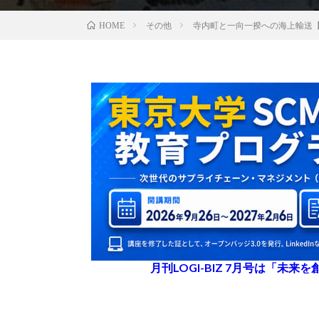
その他
寺内町と一向一揆への海上輸送【
HOME
月刊LOGI-BIZ 7月号は「未