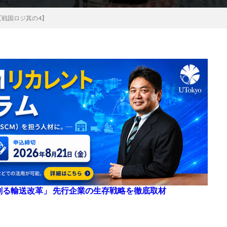
戦国ロジ其の4】
来を創る輸送改革」 先行企業の生存戦略を徹底取材