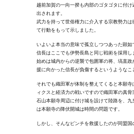
越前加賀の一向一揆も内部のゴタゴタに付け
出されます。
武力を持って世俗権力に介入する宗教勢力は
て行動をもって示しました。
いよいよ本当の意味で孤立しつつあった顕如
信長はここでも伊勢長島と同じ戦術を採用し
始めは城内からの逆襲で包囲軍の将、塙直政
援に向かった信長が負傷するというようなこ
それでも織田軍が体制を整えてくると本願寺
ィクスと経済力の戦いですので織田軍の真骨
石山本願寺周辺に付け城を設けて陸路を、九
は本願寺の降伏開城は時間の問題です。
しかし、そんなピンチを救援したのが同盟国