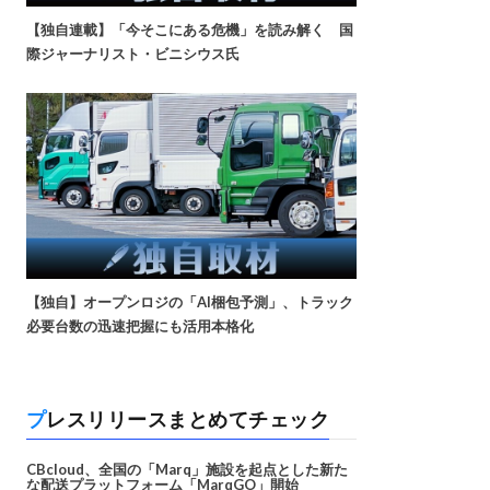
【独自連載】「今そこにある危機」を読み解く 国
際ジャーナリスト・ビニシウス氏
【独自】オープンロジの「AI梱包予測」、トラック
必要台数の迅速把握にも活用本格化
プレスリリースまとめてチェック
CBcloud、全国の「Marq」施設を起点とした新た
な配送プラットフォーム「MarqGO」開始