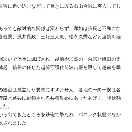
自害に追い込むなどして長きに渡る石山合戦に突入してし
あっても敵対的な関係は変わらず、顕如は信長と不和にな
倉義景、浅井長政、三好三人衆、松永久秀などと連携を続
相次いで信長に滅ぼされ、越前や加賀の一向宗と織田の支
蜂起、信長の任じた越前守護代前波吉継を殺して越前を掌
の拠点は孤立した要塞にすぎません。各地の一向一揆は各
陸路水路共に封鎖される兵糧攻めにあったあげく、降伏勧
した。
から出てきたところを鉄砲で撃たれ、パニック状態のなか
殺されました。