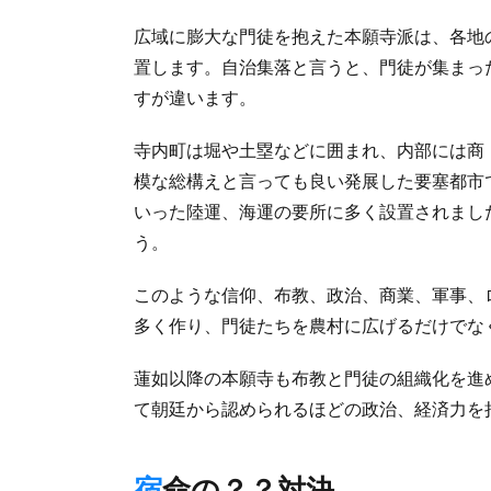
広域に膨大な門徒を抱えた本願寺派は、各地
置します。自治集落と言うと、門徒が集まっ
すが違います。
寺内町は堀や土塁などに囲まれ、内部には商
模な総構えと言っても良い発展した要塞都市
いった陸運、海運の要所に多く設置されまし
う。
このような信仰、布教、政治、商業、軍事、
多く作り、門徒たちを農村に広げるだけでな
蓮如以降の本願寺も布教と門徒の組織化を進
て朝廷から認められるほどの政治、経済力を
宿命の？？対決