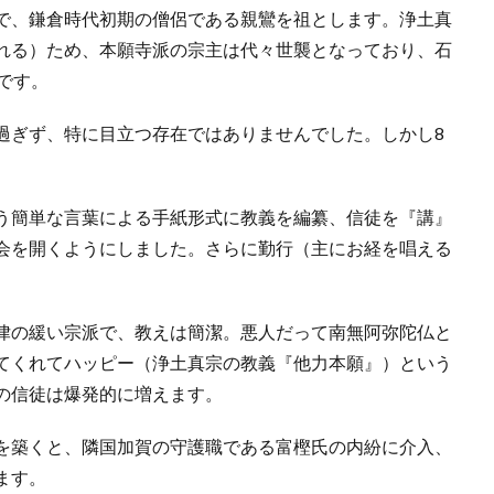
で、鎌倉時代初期の僧侶である親鸞を祖とします。浄土真
れる）ため、本願寺派の宗主は代々世襲となっており、石
です。
過ぎず、特に目立つ存在ではありませんでした。しかし8
う簡単な言葉による手紙形式に教義を編纂、信徒を『講』
会を開くようにしました。さらに勤行（主にお経を唱える
律の緩い宗派で、教えは簡潔。悪人だって南無阿弥陀仏と
てくれてハッピー（浄土真宗の教義『他力本願』）という
の信徒は爆発的に増えます。
を築くと、隣国加賀の守護職である富樫氏の内紛に介入、
ます。