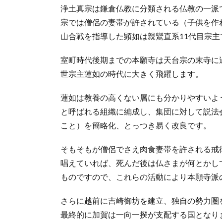
浄土真宗は鎌倉仏教に分類される仏教の一派
宗では僧侶の妻帯が許されている（子供を作
山合戦を指導した顕如は親鸞直系11代目宗主
室町時代後期までの本願寺は天台宗の末寺に
世宗主蓮如の時代に大きく飛躍します。
蓮如は教養の高くない層にも分かりやすいよ
と呼ばれる組織に編成し、集団に対して説法
こと）を簡略化、とっつき易く改良です。
そもそもが僧侶でさえ肉食妻帯を許される戒
唱えていれば、死んだ後は仏さまが何とかし
ものですので、これらの活動により本願寺派
さらに越前に吉崎御坊を建立、独自の勢力圏
最終的に加賀は一向一揆が支配する国となり