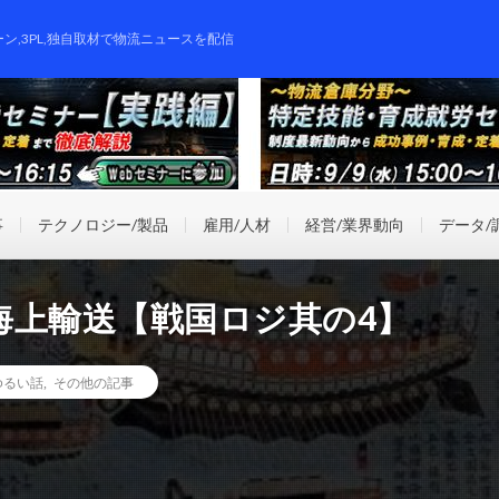
ーン,3PL,独自取材で物流ニュースを配信
事
テクノロジー/製品
雇用/人材
経営/業界動向
データ/
海上輸送【戦国ロジ其の4】
ゆるい話
,
その他の記事