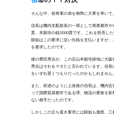
そんな中、前将軍の弟を御輿に大軍を率いて
信長は機内支配政策の一環として商業都市や寺
貫、本願寺の銭5000貫です。これを拒否し
顕如はこの要求に従い矢銭を支払いますが、
を要求したのです。
後の豊臣秀吉が、この石山本願寺跡地に大阪
秀吉はそれをマネたと言われています。信長
をいずれ置くつもりだったのかもしれません
また、前述のように上洛後の信長は、機内近
って国際貿易都市である堺、物流の要衝を影
ない相手だったのです。
しかしこの立ち退き要求には顕如も激怒、三