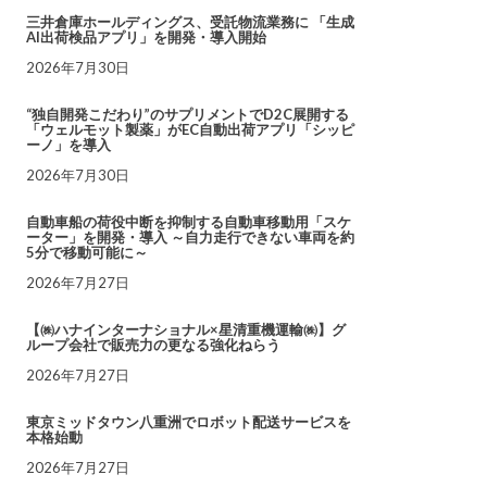
三井倉庫ホールディングス、受託物流業務に 「生成
AI出荷検品アプリ」を開発・導入開始
2026年7月30日
“独自開発こだわり”のサプリメントでD2C展開する
「ウェルモット製薬」がEC自動出荷アプリ「シッピ
ーノ」を導入
2026年7月30日
自動車船の荷役中断を抑制する自動車移動用「スケ
ーター」を開発・導入 ～自力走行できない車両を約
5分で移動可能に～
2026年7月27日
【㈱ハナインターナショナル×星清重機運輸㈱】グ
ループ会社で販売力の更なる強化ねらう
2026年7月27日
東京ミッドタウン八重洲でロボット配送サービスを
本格始動
2026年7月27日