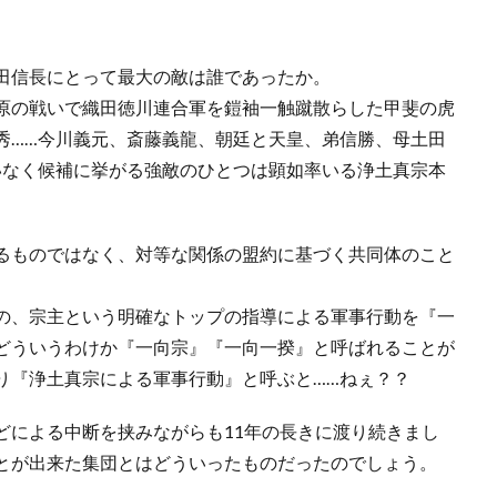
田信長にとって最大の敵は誰であったか。
原の戦いで織田徳川連合軍を鎧袖一触蹴散らした甲斐の虎
秀……今川義元、斎藤義龍、朝廷と天皇、弟信勝、母土田
いなく候補に挙がる強敵のひとつは顕如率いる浄土真宗本
るものではなく、対等な関係の盟約に基づく共同体のこと
の、宗主という明確なトップの指導による軍事行動を『一
どういうわけか『一向宗』『一向一揆』と呼ばれることが
り『浄土真宗による軍事行動』と呼ぶと……ねぇ？？
どによる中断を挟みながらも11年の長きに渡り続きまし
とが出来た集団とはどういったものだったのでしょう。