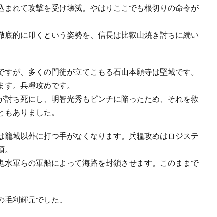
込まれて攻撃を受け壊滅。やはりここでも根切りの命令が
徹底的に叩くという姿勢を、信長は比叡山焼き討ちに続い
ですが、多くの門徒が立てこもる石山本願寺は堅城です。
ます。兵糧攻めです。
が討ち死にし、明智光秀もピンチに陥ったため、それを救
ともありました。
は籠城以外に打つ手がなくなります。兵糧攻めはロジステ
頂。
鬼水軍らの軍船によって海路を封鎖させます。このままで
の毛利輝元でした。