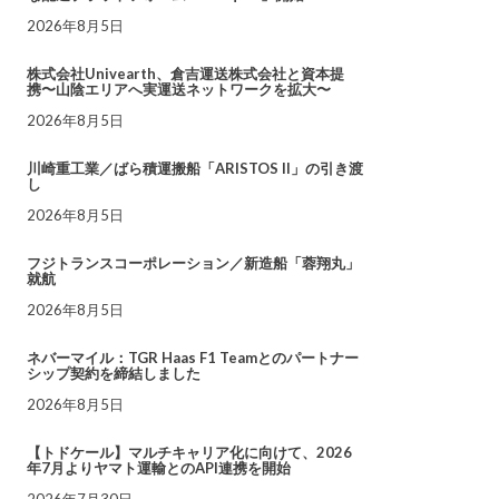
2026年8月5日
株式会社Univearth、倉吉運送株式会社と資本提
携〜山陰エリアへ実運送ネットワークを拡大〜
2026年8月5日
川崎重工業／ばら積運搬船「ARISTOS II」の引き渡
し
2026年8月5日
フジトランスコーポレーション／新造船「蓉翔丸」
就航
2026年8月5日
ネバーマイル：TGR Haas F1 Teamとのパートナー
シップ契約を締結しました
2026年8月5日
【トドケール】マルチキャリア化に向けて、2026
年7月よりヤマト運輸とのAPI連携を開始
2026年7月30日