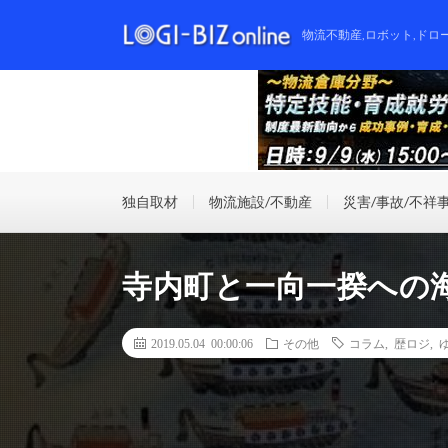
物流不動産,ロボット,ドロ
独自取材
物流施設/不動産
災害/事故/不祥
寺内町と一向一揆への
2019.05.04 00:00:06
その他
コラム
,
歴ロジ
,