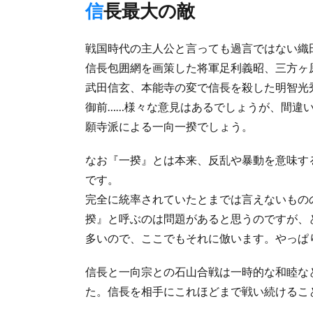
信長最大の敵
戦国時代の主人公と言っても過言ではない織
信長包囲網を画策した将軍足利義昭、三方ヶ
武田信玄、本能寺の変で信長を殺した明智光
御前……様々な意見はあるでしょうが、間違
願寺派による一向一揆でしょう。
なお『一揆』とは本来、反乱や暴動を意味す
です。
完全に統率されていたとまでは言えないもの
揆』と呼ぶのは問題があると思うのですが、
多いので、ここでもそれに倣います。やっぱ
信長と一向宗との石山合戦は一時的な和睦な
た。信長を相手にこれほどまで戦い続けるこ