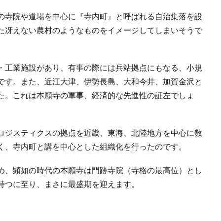
の寺院や道場を中心に『寺内町』と呼ばれる自治集落を設
た冴えない農村のようなものをイメージしてしまいそうで
・工業施設があり、有事の際には兵站拠点にもなる、小規
です。また、近江大津、伊勢長島、大和今井、加賀金沢と
た。これは本願寺の軍事、経済的な先進性の証左でしょ
ロジスティクスの拠点を近畿、東海、北陸地方を中心に数
く、寺内町と講を中心とした組織化を行ったのです。
め、顕如の時代の本願寺は門跡寺院（寺格の最高位）とし
持つに至り、まさに最盛期を迎えます。