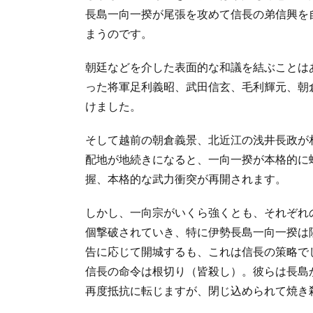
長島一向一揆が尾張を攻めて信長の弟信興を
まうのです。
朝廷などを介した表面的な和議を結ぶことは
った将軍足利義昭、武田信玄、毛利輝元、朝
けました。
そして越前の朝倉義景、北近江の浅井長政が
配地が地続きになると、一向一揆が本格的に
握、本格的な武力衝突が再開されます。
しかし、一向宗がいくら強くとも、それぞれ
個撃破されていき、特に伊勢長島一向一揆は
告に応じて開城するも、これは信長の策略で
信長の命令は根切り（皆殺し）。彼らは長島
再度抵抗に転じますが、閉じ込められて焼き