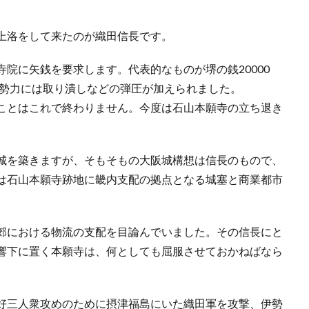
上洛をして来たのが織田信長です。
院に矢銭を要求します。代表的なものが堺の銭20000
た勢力には取り潰しなどの弾圧が加えられました。
ことはこれで終わりません。今度は石山本願寺の立ち退き
城を築きますが、そもそもの大阪城構想は信長のもので、
は石山本願寺跡地に畿内支配の拠点となる城塞と商業都市
。
郊における物流の支配を目論んでいました。その信長にと
響下に置く本願寺は、何としても屈服させておかねばなら
好三人衆攻めのために摂津福島にいた織田軍を攻撃、伊勢