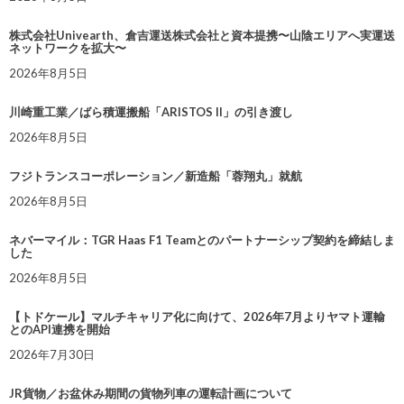
株式会社Univearth、倉吉運送株式会社と資本提携〜山陰エリアへ実運送
ネットワークを拡大〜
2026年8月5日
川崎重工業／ばら積運搬船「ARISTOS II」の引き渡し
2026年8月5日
フジトランスコーポレーション／新造船「蓉翔丸」就航
2026年8月5日
ネバーマイル：TGR Haas F1 Teamとのパートナーシップ契約を締結しま
した
2026年8月5日
【トドケール】マルチキャリア化に向けて、2026年7月よりヤマト運輸
とのAPI連携を開始
2026年7月30日
JR貨物／お盆休み期間の貨物列車の運転計画について