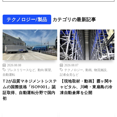
テクノロジー/製品
カテゴリの最新記事
2026.08.08
2026.08.07
プレスリリースなど
,
動向/展望
,
テクノロジー
,
動画
,
物流施設
,
自動運転
記者会見など
T2が品質マネジメントシステ
【現地取材・動画】霞ヶ関キ
ムの国際規格「ISO9001」認
ャピタル、川崎・東扇島の冷
証取得、自動運転分野で国内
凍自動倉庫を公開
初