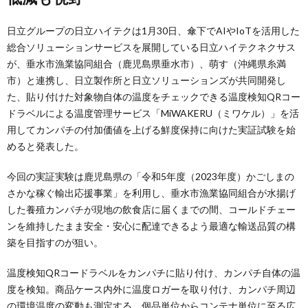
日立グループの日立ハイテクは1月30日、傘下でAIやIoTを活用した
総合ソリューションサービスを展開している日立ハイテクネクサス
が、垂水市漁業協同組合（鹿児島県垂水市）、萌す（沖縄県糸満
市）と連携し、日立製作所と日立ソリューションズが共同開発し
た、貼り付けた対象物自体の温度をチェックできる温度検知QRコー
ドラベルによる温度管理サービス「MiWAKERU（ミワケル）」を活
用してカンパチの付加価値を上げる鮮度保持に向けた実証試験を始
めると発表した。
今回の実証実験は鹿児島県の「令和5年度（2023年度）かごしまの
さかな稼ぐ輸出応援事業」を利用し、垂水市漁業協同組合が水揚げ
した養殖カンパチが現地の飲食店に届くまでの間、コールドチェー
ンを維持したまま安全・安心に配達できるよう最適な輸送品質の構
築を目指すのが狙い。
温度検知QRコードラベルをカンパチに貼り付け、カンパチ自体の温
度を検知。商品ケース内外に温度ロガーを取り付け、カンパチ周辺
の環境温度の変動も測定する。個品単位からコンテナ単位に至る広