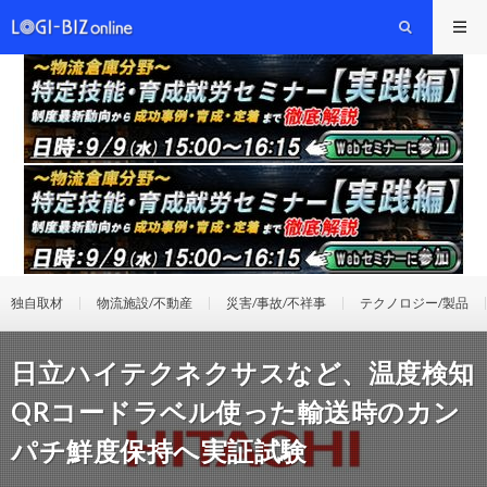
独自取材
物流施設/不動産
災害/事故/不祥事
テクノロジー/製品
日立ハイテクネクサスなど、温度検知
QRコードラベル使った輸送時のカン
パチ鮮度保持へ実証試験