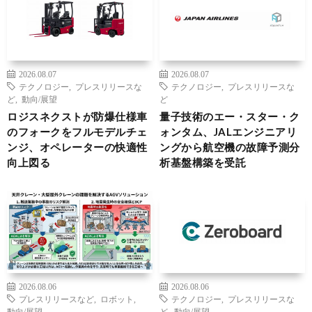
2026.08.07
2026.08.07
テクノロジー
,
プレスリリースな
テクノロジー
,
プレスリリースな
ど
,
動向/展望
ど
ロジスネクストが防爆仕様車
量子技術のエー・スター・ク
のフォークをフルモデルチェ
ォンタム、JALエンジニアリ
ンジ、オペレーターの快適性
ングから航空機の故障予測分
向上図る
析基盤構築を受託
2026.08.06
2026.08.06
プレスリリースなど
,
ロボット
,
テクノロジー
,
プレスリリースな
動向/展望
ど
,
動向/展望