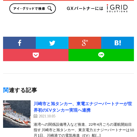
関連する記事
川崎市と旭タンカー、東電エナジーパートナーが世
界初のEVタンカー実現へ連携
2021.10.05
港湾への関係設備導入など推進、22年4月ごろの運航開始目
指す 川崎市と旭タンカー、東京電力エナジーパートナーは10
月1日、川崎港での電気推進（EV）船[…]