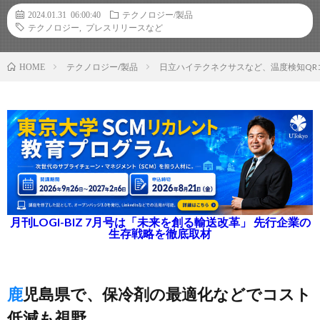
2024.01.31 06:00:40
テクノロジー/製品
テクノロジー
,
プレスリリースなど
テクノロジー/製品
日立ハイテクネクサスなど、温度検知Q
HOME
月刊LOGI-BIZ 7月号は「未来を創る輸送改革」 先行企業の
生存戦略を徹底取材
鹿児島県で、保冷剤の最適化などでコスト
低減も視野