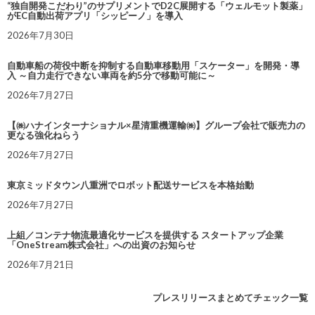
“独自開発こだわり”のサプリメントでD2C展開する「ウェルモット製薬」
がEC自動出荷アプリ「シッピーノ」を導入
2026年7月30日
自動車船の荷役中断を抑制する自動車移動用「スケーター」を開発・導
入 ～自力走行できない車両を約5分で移動可能に～
2026年7月27日
【㈱ハナインターナショナル×星清重機運輸㈱】グループ会社で販売力の
更なる強化ねらう
2026年7月27日
東京ミッドタウン八重洲でロボット配送サービスを本格始動
2026年7月27日
上組／コンテナ物流最適化サービスを提供する スタートアップ企業
「OneStream株式会社」への出資のお知らせ
2026年7月21日
プレスリリースまとめてチェック一覧