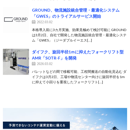
GROUND、物流施設統合管理・最適化システム
「GWES」のトライアルサービス開始
2022.03.02
本格導入前に3カ月実施、効果見極めて検討可能に GROUND
は3月2日、自社で開発した物流施設統合管理・最適化システ
ム「GWES」（ジーダブルイーエス[…]
ダイフク、旋回半径1ｍに抑えたフォークリフト型
AMR「SOTR-F」を開発
2026.03.02
パレットなどの間で移載可能、工程間搬送の自動化見込む ダ
イフクは3月2日、工場や物流センター向けに旋回半径を1m
に抑えて小回りを重視したフォークリフト[…]