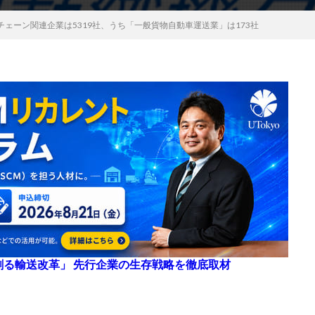
ェーン関連企業は5319社、うち「一般貨物自動車運送業」は173社
来を創る輸送改革」 先行企業の生存戦略を徹底取材