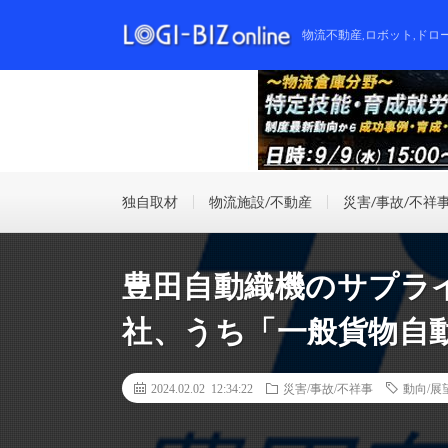
物流不動産,ロボット,ドロ
独自取材
物流施設/不動産
災害/事故/不祥
豊⽥⾃動織機のサプライ
社、うち「一般貨物自動
2024.02.02 12:34:22
災害/事故/不祥事
動向/展