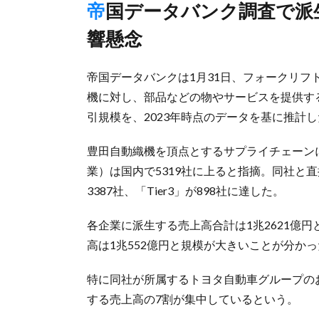
帝国データバンク調査で派⽣売上⾼1兆2621億円、不祥事の影
響懸念
帝国データバンクは1月31日、フォークリ
機に対し、部品などの物やサービスを提供す
引規模を、2023年時点のデータを基に推計
豊田自動織機を頂点とするサプライチェーン
業）は国内で5319社に上ると指摘。同社と直接取
3387社、「Tier3」が898社に達した。
各企業に派生する売上高合計は1兆2621億円
高は1兆552億円と規模が大きいことが分か
特に同社が所属するトヨタ自動車グループの
する売上高の7割が集中しているという。