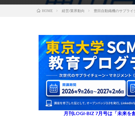
経営/業界動向
豊⽥⾃動織機のサプライチ
HOME
月刊LOGI-BIZ 7月号は「未