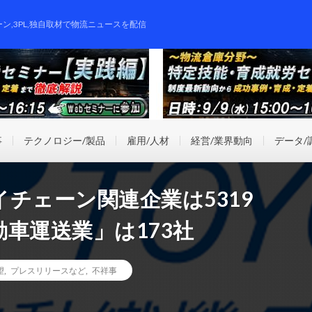
ーン,3PL,独自取材で物流ニュースを配信
事
テクノロジー/製品
雇用/人材
経営/業界動向
データ/
チェーン関連企業は5319
車運送業」は173社
望
,
プレスリリースなど
,
不祥事