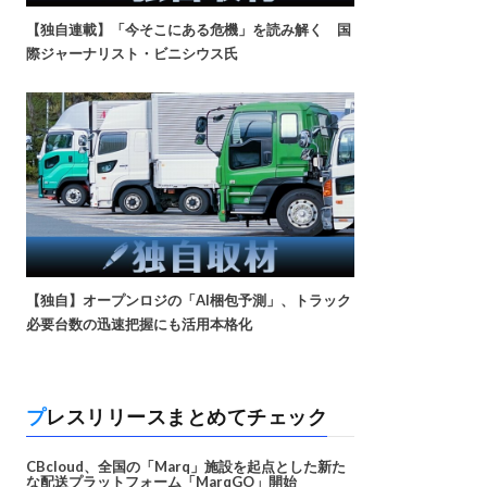
【独自連載】「今そこにある危機」を読み解く 国
際ジャーナリスト・ビニシウス氏
【独自】オープンロジの「AI梱包予測」、トラック
必要台数の迅速把握にも活用本格化
プレスリリースまとめてチェック
CBcloud、全国の「Marq」施設を起点とした新た
な配送プラットフォーム「MarqGO」開始