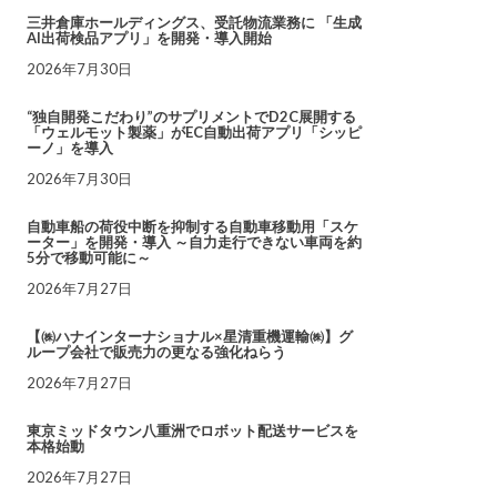
三井倉庫ホールディングス、受託物流業務に 「生成
AI出荷検品アプリ」を開発・導入開始
2026年7月30日
“独自開発こだわり”のサプリメントでD2C展開する
「ウェルモット製薬」がEC自動出荷アプリ「シッピ
ーノ」を導入
2026年7月30日
自動車船の荷役中断を抑制する自動車移動用「スケ
ーター」を開発・導入 ～自力走行できない車両を約
5分で移動可能に～
2026年7月27日
【㈱ハナインターナショナル×星清重機運輸㈱】グ
ループ会社で販売力の更なる強化ねらう
2026年7月27日
東京ミッドタウン八重洲でロボット配送サービスを
本格始動
2026年7月27日