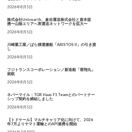
2026年8月5日
株式会社Univearth、倉吉運送株式会社と資本提
携〜山陰エリアへ実運送ネットワークを拡大〜
2026年8月5日
川崎重工業／ばら積運搬船「ARISTOS II」の引き渡
し
2026年8月5日
フジトランスコーポレーション／新造船「蓉翔丸」
就航
2026年8月5日
ネバーマイル：TGR Haas F1 Teamとのパートナー
シップ契約を締結しました
2026年8月5日
【トドケール】マルチキャリア化に向けて、2026
年7月よりヤマト運輸とのAPI連携を開始
2026年7月30日