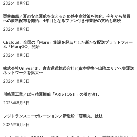
2026年8月9日
栗林商船／夏の安全運航を支えるため熱中症対策を強化。今年から船員
への飲料配布を開始、4年目となるファン付き作業服の支給も継続
2026年8月9日
CBcloud、全国の「Marq」施設を起点とした新たな配送プラットフォー
ム「MarqGO」開始
2026年8月5日
株式会社Univearth、倉吉運送株式会社と資本提携〜山陰エリアへ実運送
ネットワークを拡大〜
2026年8月5日
川崎重工業／ばら積運搬船「ARISTOS II」の引き渡し
2026年8月5日
フジトランスコーポレーション／新造船「蓉翔丸」就航
2026年8月5日