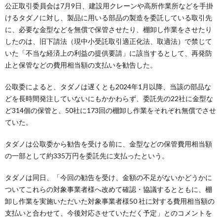
公正取引委員会は7月9日、建設用クレーンや高所作業所などを手掛
けるタダノに対し、製品に用いる部品の製造を委託している取引先
に、必要な金型などを無償で保管させたり、棚卸し作業をさせたり
したのは、旧下請法（現中小受託取引適正化法、取適法）で禁じて
いた「不当な経済上の利益の提供要請」に該当するとして、再発防
止と保管などの費用相当額の支払いを勧告した。
公取委によると、タダノは遅くとも2024年1月以降、当該の部品な
どを長時間発注していないにもかかわらず、委託先の22社に金型な
ど314個の保管と、50社に173回の棚卸し作業をそれぞれ無償でさせ
ていた。
タダノは公取委から勧告を受ける前に、金型などの保管費用相当額
の一部として約335万円を委託先に支払ったという。
タダノは同日、「今回の勧告を受け、金額の不足がないかどうかに
ついてこれらの対象事業者様へ改めて確認・協議するとともに、棚
卸し作業を実施いただいた対象事業者様50 社に対する費用相当額の
支払いと合わせて、今後対応させていただく予定」とのコメントを