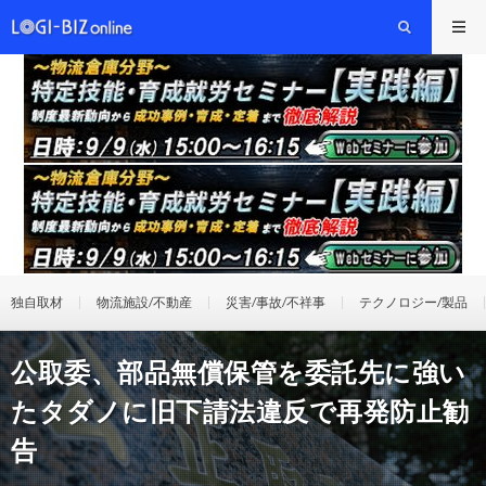
独自取材
物流施設/不動産
災害/事故/不祥事
テクノロジー/製品
公取委、部品無償保管を委託先に強い
たタダノに旧下請法違反で再発防止勧
告