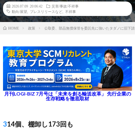
2026.07.09 20:06:42
災害/事故/不祥事
動向/展望
,
プレスリリースなど
,
不祥事
政策
公取委、部品無償保管を委託先に強いたタダノに旧下請
HOME
月刊LOGI-BIZ 7月号は「未来を創る輸送改革」 先行企業の
生存戦略を徹底取材
314個、棚卸し173回も