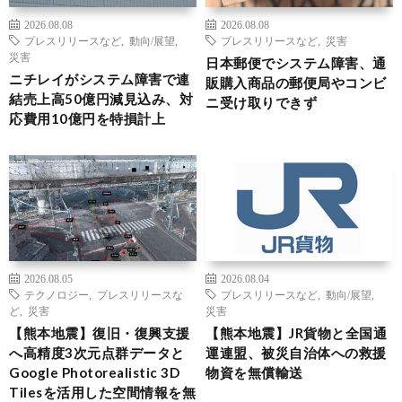
2026.08.08
2026.08.08
プレスリリースなど
,
動向/展望
,
プレスリリースなど
,
災害
災害
日本郵便でシステム障害、通
ニチレイがシステム障害で連
販購入商品の郵便局やコンビ
結売上高50億円減見込み、対
ニ受け取りできず
応費用10億円を特損計上
2026.08.05
2026.08.04
テクノロジー
,
プレスリリースな
プレスリリースなど
,
動向/展望
,
ど
,
災害
災害
【熊本地震】復旧・復興支援
【熊本地震】JR貨物と全国通
へ高精度3次元点群データと
運連盟、被災自治体への救援
Google Photorealistic 3D
物資を無償輸送
Tilesを活用した空間情報を無