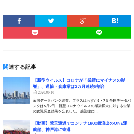
関連する記事
【新型ウイルス】コロナが「業績にマイナスの影
響」、運輸・倉庫業は3カ月連続8割台
2020.06.10
帝国データバンク調査、プラスはわずか3・7％ 帝国データバ
ンクは6月9日、新型コロナウイルスの感染拡大に対する企業
の意識調査結果を公表した。 感染症に[…]
【動画】荒天遭遇でコンテナ1800個流出のONE運
航船、神戸港に寄港