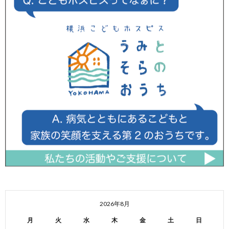
2026年8月
月
火
水
木
金
土
日