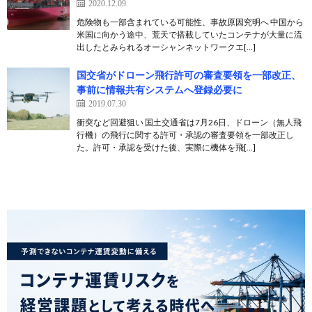
2020.12.09
危険物も一部含まれている可能性、事故原因究明へ 中国から
米国に向かう途中、荒天で搭載していたコンテナが大量に流
出したとみられるオーシャンネットワークエ[…]
国交省がドローン飛行許可の審査要領を一部改正、
事前に情報共有システムへ登録必要に
2019.07.30
衝突など回避狙い 国土交通省は7月26日、ドローン（無人飛
行機）の飛行に関する許可・承認の審査要領を一部改正し
た。許可・承認を受けた後、実際に機体を飛[…]