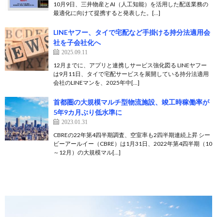
10月9日、三井物産とAI（人工知能）を活用した配送業務の
最適化に向けて提携すると発表した。[…]
LINEヤフー、タイで宅配など手掛ける持分法適用会
社を子会社化へ
2025.09.11
12月までに、アプリと連携しサービス強化図る LINEヤフー
は9月11日、タイで宅配サービスを展開している持分法適用
会社のLINEマンを、2025年中[…]
首都圏の大規模マルチ型物流施設、竣工時稼働率が
5年9カ月ぶり低水準に
2023.01.31
CBREの22年第4四半期調査、空室率も2四半期連続上昇 シー
ビーアールイー（CBRE）は1月31日、2022年第4四半期（10
～12月）の大規模マル[…]