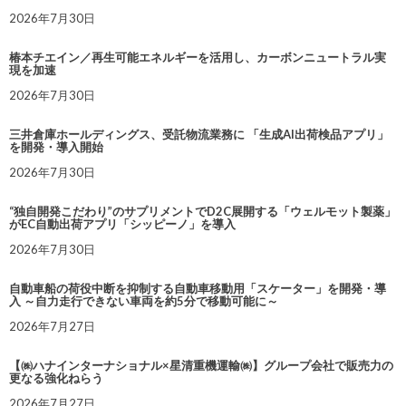
2026年7月30日
椿本チエイン／再生可能エネルギーを活用し、カーボンニュートラル実
現を加速
2026年7月30日
三井倉庫ホールディングス、受託物流業務に 「生成AI出荷検品アプリ」
を開発・導入開始
2026年7月30日
“独自開発こだわり”のサプリメントでD2C展開する「ウェルモット製薬」
がEC自動出荷アプリ「シッピーノ」を導入
2026年7月30日
自動車船の荷役中断を抑制する自動車移動用「スケーター」を開発・導
入 ～自力走行できない車両を約5分で移動可能に～
2026年7月27日
【㈱ハナインターナショナル×星清重機運輸㈱】グループ会社で販売力の
更なる強化ねらう
2026年7月27日