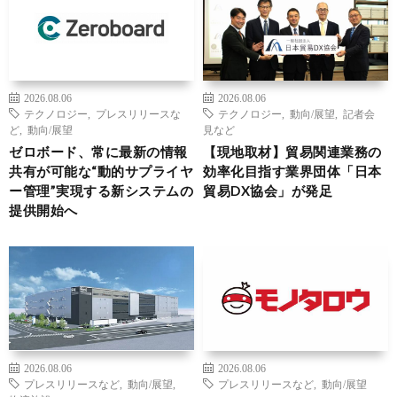
2026.08.06
2026.08.06
テクノロジー
,
プレスリリースな
テクノロジー
,
動向/展望
,
記者会
ど
,
動向/展望
見など
ゼロボード、常に最新の情報
【現地取材】貿易関連業務の
共有が可能な“動的サプライヤ
効率化目指す業界団体「日本
ー管理”実現する新システムの
貿易DX協会」が発足
提供開始へ
2026.08.06
2026.08.06
プレスリリースなど
,
動向/展望
,
プレスリリースなど
,
動向/展望