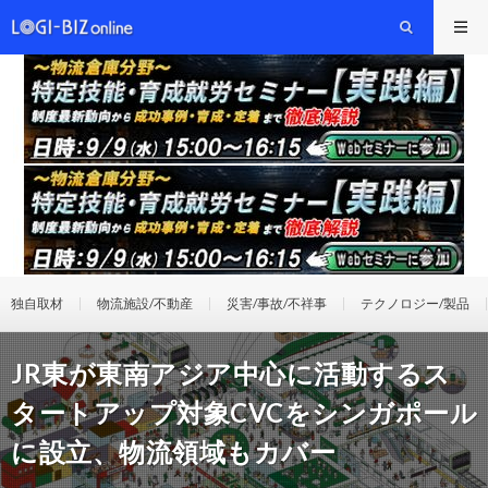
独自取材
物流施設/不動産
災害/事故/不祥事
テクノロジー/製品
JR東が東南アジア中心に活動するス
タートアップ対象CVCをシンガポール
に設立、物流領域もカバー