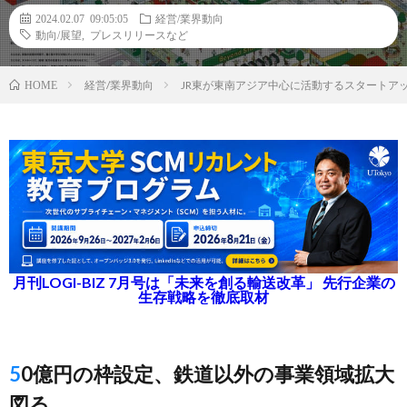
2024.02.07 09:05:05
経営/業界動向
動向/展望
,
プレスリリースなど
経営/業界動向
JR東が東南アジア中心に活動するスタートア
HOME
月刊LOGI-BIZ 7月号は「未来を創る輸送改革」 先行企業の
生存戦略を徹底取材
50億円の枠設定、鉄道以外の事業領域拡大
図る