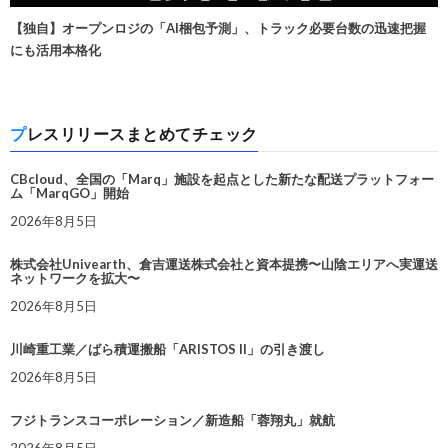
【独自】オープンロジの「AI梱包予測」、トラック必要台数の迅速把握
にも活用本格化
プレスリリースまとめてチェック
CBcloud、全国の「Marq」施設を起点とした新たな配送プラットフォー
ム「MarqGO」開始
2026年8月5日
株式会社Univearth、倉吉運送株式会社と資本提携〜山陰エリアへ実運送
ネットワークを拡大〜
2026年8月5日
川崎重工業／ばら積運搬船「ARISTOS II」の引き渡し
2026年8月5日
フジトランスコーポレーション／新造船「蓉翔丸」就航