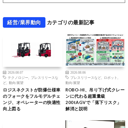
経営/業界動向
カテゴリの最新記事
2026.08.07
2026.08.06
テクノロジー
,
プレスリリースな
プレスリリースなど
,
ロボット
,
ど
,
動向/展望
動向/展望
ロジスネクストが防爆仕様車
ROBO-HI、吊り下げ式クレー
のフォークをフルモデルチェ
ンに代わる超重量級
ンジ、オペレーターの快適性
200tAGVで「落下リスク」
向上図る
解消と説明