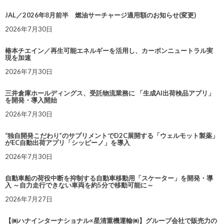
JAL／2026年8月前半 燃油サーチャージ適用額のお知らせ(変更)
2026年7月30日
椿本チエイン／再生可能エネルギーを活用し、カーボンニュートラル実
現を加速
2026年7月30日
三井倉庫ホールディングス、受託物流業務に 「生成AI出荷検品アプリ」
を開発・導入開始
2026年7月30日
“独自開発こだわり”のサプリメントでD2C展開する「ウェルモット製薬」
がEC自動出荷アプリ「シッピーノ」を導入
2026年7月30日
自動車船の荷役中断を抑制する自動車移動用「スケーター」を開発・導
入 ～自力走行できない車両を約5分で移動可能に～
2026年7月27日
【㈱ハナインターナショナル×星清重機運輸㈱】グループ会社で販売力の