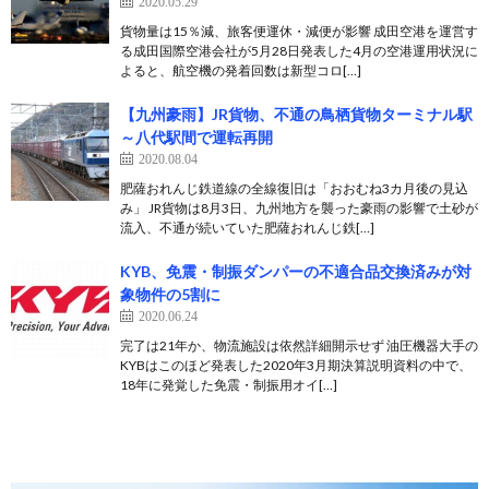
2020.05.29
貨物量は15％減、旅客便運休・減便が影響 成田空港を運営す
る成田国際空港会社が5月28日発表した4月の空港運用状況に
よると、航空機の発着回数は新型コロ[…]
【九州豪雨】JR貨物、不通の鳥栖貨物ターミナル駅
～八代駅間で運転再開
2020.08.04
肥薩おれんじ鉄道線の全線復旧は「おおむね3カ月後の見込
み」 JR貨物は8月3日、九州地方を襲った豪雨の影響で土砂が
流入、不通が続いていた肥薩おれんじ鉄[…]
KYB、免震・制振ダンパーの不適合品交換済みが対
象物件の5割に
2020.06.24
完了は21年か、物流施設は依然詳細開示せず 油圧機器大手の
KYBはこのほど発表した2020年3月期決算説明資料の中で、
18年に発覚した免震・制振用オイ[…]