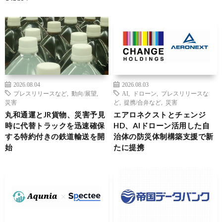
2026.08.04
2026.08.03
プレスリリースなど
,
動向/展望
,
AI
,
ドローン
,
プレスリリースな
災害
ど
,
提携/合弁など
,
災害
丸和通運とJR貨物、災害予見
エアロネクストとチェンジ
時に代替トラックを迅速確保
HD、AIドローン活用した自
する特約付きの鉄道輸送を開
治体の防災体制構築支援で新
始
たに提携