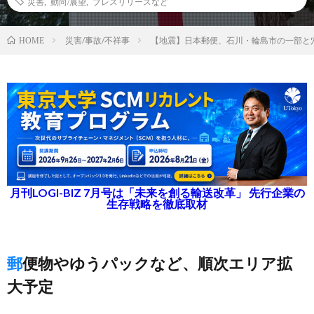
災害
,
動向/展望
,
プレスリリースなど
災害/事故/不祥事
【地震】日本郵便、石川・輪島市の一部と
HOME
月刊LOGI-BIZ 7月号は「未来を創る輸送改革」 先行企業の
生存戦略を徹底取材
郵便物やゆうパックなど、順次エリア拡
大予定