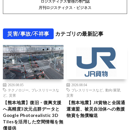
ロジスティクス管理の専門誌
月刊ロジスティクス・ビジネス
災害/事故/不祥事
カテゴリの最新記事
2026.08.05
2026.08.04
テクノロジー
,
プレスリリースな
プレスリリースなど
,
動向/展望
,
ど
,
災害
災害
【熊本地震】復旧・復興支援
【熊本地震】JR貨物と全国通
へ高精度3次元点群データと
運連盟、被災自治体への救援
Google Photorealistic 3D
物資を無償輸送
Tilesを活用した空間情報を無
償提供