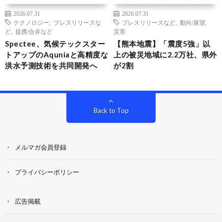
2026.07.31
2026.07.31
テクノロジー
,
プレスリリースな
プレスリリースなど
,
動向/展望
,
ど
,
提携/合弁など
災害
Spectee、気候テックスター
【熊本地震】「震度5強」以
トアップのAquniaと高精度な
上の被災地域に2.2万社、県外
洪水予測技術を共同開発へ
が2割
Back to Top
メルマガ会員登録
プライバシーポリシー
広告掲載