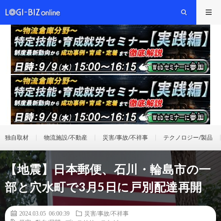
独自取材
物流施設/不動産
災害/事故/不祥事
テクノロジー/製品
【地震】日本郵便、石川・輪島市の一
部と穴水町で3月5日に戸別配達再開
2024.03.05 06:00:39
災害/事故/不祥事