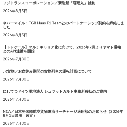
フジトランスコーポレーション／新造船「蓉翔丸」就航
2026年8月5日
ネバーマイル：TGR Haas F1 Teamとのパートナーシップ契約を締結しま
した
2026年8月5日
【トドケール】マルチキャリア化に向けて、2026年7月よりヤマト運輸
とのAPI連携を開始
2026年7月30日
JR貨物／お盆休み期間の貨物列車の運転計画について
2026年7月30日
にしてつドイツ現地法人 シュツットガルト事務所移転のご案内
2026年7月30日
NCA／日本発国際航空貨物燃油サーチャージ適用額のお知らせ（2026年
8月1日適用 改定）
2026年7月30日