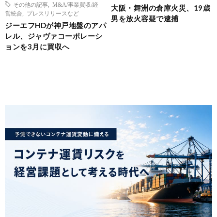
その他の記事
,
M&A/事業買収/経
大阪・舞洲の倉庫火災、19歳
営統合
,
プレスリリースなど
男を放火容疑で逮捕
ジーエフHDが神戸地盤のアパ
レル、ジャヴァコーポレーシ
ョンを3月に買収へ