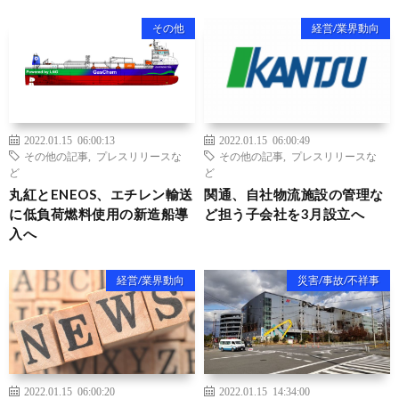
その他
経営/業界動向
2022.01.15 06:00:13
2022.01.15 06:00:49
その他の記事
,
プレスリリースな
その他の記事
,
プレスリリースな
ど
ど
丸紅とENEOS、エチレン輸送
関通、自社物流施設の管理な
に低負荷燃料使用の新造船導
ど担う子会社を3月設立へ
入へ
経営/業界動向
災害/事故/不祥事
2022.01.15 06:00:20
2022.01.15 14:34:00