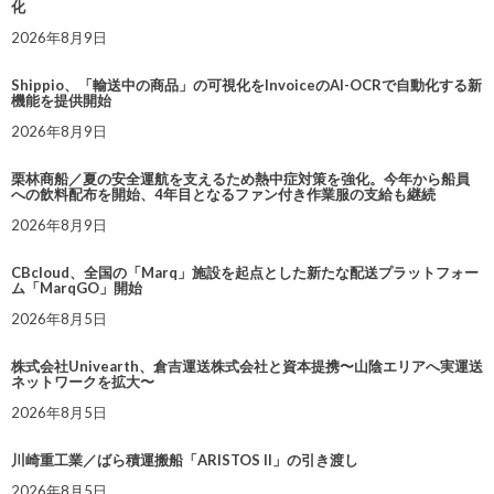
化
2026年8月9日
Shippio、「輸送中の商品」の可視化をInvoiceのAI-OCRで自動化する新
機能を提供開始
2026年8月9日
栗林商船／夏の安全運航を支えるため熱中症対策を強化。今年から船員
への飲料配布を開始、4年目となるファン付き作業服の支給も継続
2026年8月9日
CBcloud、全国の「Marq」施設を起点とした新たな配送プラットフォー
ム「MarqGO」開始
2026年8月5日
株式会社Univearth、倉吉運送株式会社と資本提携〜山陰エリアへ実運送
ネットワークを拡大〜
2026年8月5日
川崎重工業／ばら積運搬船「ARISTOS II」の引き渡し
2026年8月5日