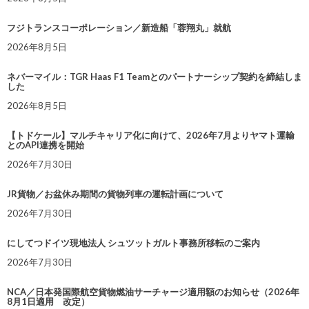
フジトランスコーポレーション／新造船「蓉翔丸」就航
2026年8月5日
ネバーマイル：TGR Haas F1 Teamとのパートナーシップ契約を締結しま
した
2026年8月5日
【トドケール】マルチキャリア化に向けて、2026年7月よりヤマト運輸
とのAPI連携を開始
2026年7月30日
JR貨物／お盆休み期間の貨物列車の運転計画について
2026年7月30日
にしてつドイツ現地法人 シュツットガルト事務所移転のご案内
2026年7月30日
NCA／日本発国際航空貨物燃油サーチャージ適用額のお知らせ（2026年
8月1日適用 改定）