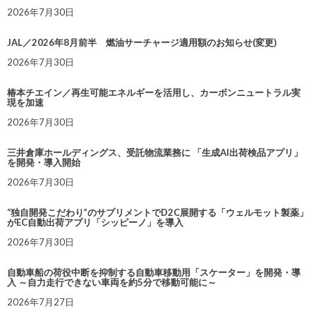
2026年7月30日
JAL／2026年8月前半 燃油サーチャージ適用額のお知らせ(変更)
2026年7月30日
椿本チエイン／再生可能エネルギーを活用し、カーボンニュートラル実
現を加速
2026年7月30日
三井倉庫ホールディングス、受託物流業務に 「生成AI出荷検品アプリ」
を開発・導入開始
2026年7月30日
“独自開発こだわり”のサプリメントでD2C展開する「ウェルモット製薬」
がEC自動出荷アプリ「シッピーノ」を導入
2026年7月30日
自動車船の荷役中断を抑制する自動車移動用「スケーター」を開発・導
入 ～自力走行できない車両を約5分で移動可能に～
2026年7月27日