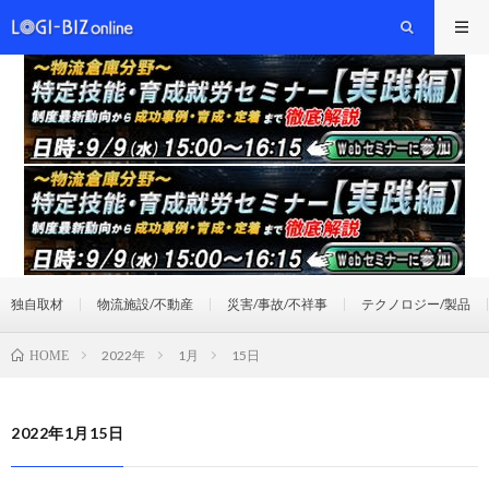
独自取材
物流施設/不動産
災害/事故/不祥事
テクノロジー/製品
2022年
1月
15日
HOME
2022年1月15日