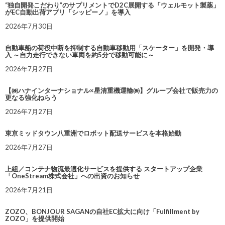
“独自開発こだわり”のサプリメントでD2C展開する「ウェルモット製薬」
がEC自動出荷アプリ「シッピーノ」を導入
2026年7月30日
自動車船の荷役中断を抑制する自動車移動用「スケーター」を開発・導
入 ～自力走行できない車両を約5分で移動可能に～
2026年7月27日
【㈱ハナインターナショナル×星清重機運輸㈱】グループ会社で販売力の
更なる強化ねらう
2026年7月27日
東京ミッドタウン八重洲でロボット配送サービスを本格始動
2026年7月27日
上組／コンテナ物流最適化サービスを提供する スタートアップ企業
「OneStream株式会社」への出資のお知らせ
2026年7月21日
ZOZO、BONJOUR SAGANの自社EC拡大に向け「Fulfillment by
ZOZO」を提供開始