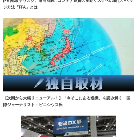
[PR]地政学リスク、港湾混雑…コンテナ運賃の変動リスクへの新しいヘッ
ジ方法「FFA」とは
【次回から大幅リニューアル！】「今そこにある危機」を読み解く 国
際ジャーナリスト・ビニシウス氏