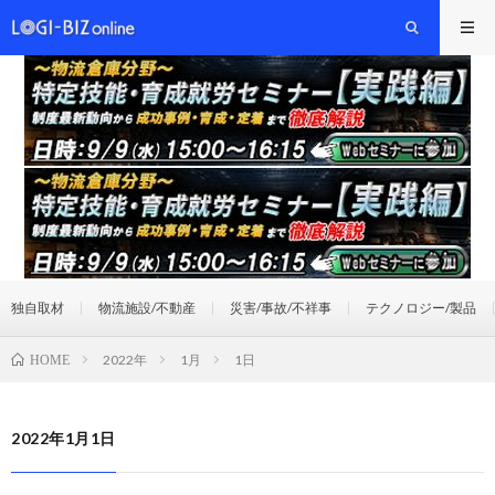
独自取材
物流施設/不動産
災害/事故/不祥事
テクノロジー/製品
2022年
1月
1日
HOME
2022年1月1日