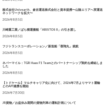
株式会社Univearth、倉吉運送株式会社と資本提携〜山陰エリアへ実運送
ネットワークを拡大〜
2026年8月5日
川崎重工業／ばら積運搬船「ARISTOS II」の引き渡し
2026年8月5日
フジトランスコーポレーション／新造船「蓉翔丸」就航
2026年8月5日
ネバーマイル：TGR Haas F1 Teamとのパートナーシップ契約を締結しま
した
2026年8月5日
【トドケール】マルチキャリア化に向けて、2026年7月よりヤマト運輸
とのAPI連携を開始
2026年7月30日
JR貨物／お盆休み期間の貨物列車の運転計画について