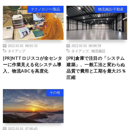
テクノロジー/製品
物流施設/不動産
2022.01.01 00:01:33
2022.01.01 00:00:59
タイアップ
タイアップ
,
物流施設
[PR]NTTロジスコが全センタ
[PR]倉庫で注目の「システム
ーに作業見える化システム導
建築」、一般工法と変わらぬ
入、物流ABCを高度化
品質で費用と工期を最大25％
圧縮
その他
2022.01.01 07:00:43