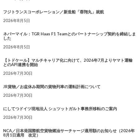
フジトランスコーポレーション／新造船「蓉翔丸」就航
2026年8月5日
ネバーマイル：TGR Haas F1 Teamとのパートナーシップ契約を締結しま
した
2026年8月5日
【トドケール】マルチキャリア化に向けて、2026年7月よりヤマト運輸
とのAPI連携を開始
2026年7月30日
JR貨物／お盆休み期間の貨物列車の運転計画について
2026年7月30日
にしてつドイツ現地法人 シュツットガルト事務所移転のご案内
2026年7月30日
NCA／日本発国際航空貨物燃油サーチャージ適用額のお知らせ（2026年
8月1日適用 改定）