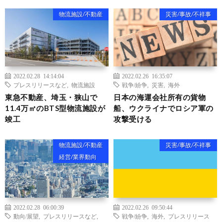
物流施設/不動産
災害/事故/不祥事
2022.02.28 14:14:04
2022.02.26 16:35:07
プレスリリースなど
,
物流施設
戦争/紛争
,
災害
,
海外
東急不動産、埼玉・狭山で
日本の海運会社所有の貨物
11.4万㎡のBTS型物流施設が
船、ウクライナでロシア軍の
竣工
攻撃受ける
物流施設/不動産
災害/事故/不祥事
経営/業界動向
2022.02.28 06:00:39
2022.02.26 09:50:44
動向/展望
,
プレスリリースなど
,
戦争/紛争
,
海外
,
プレスリリース