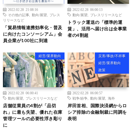
2022.02.28 21:08:16
2022.02.28 06:00:13
その他の記事
,
動向/展望
,
プレス
動向/展望
,
プレスリリースなど
リリースなど
トラック運送の「標準的運
「貿易情報連携効率化・普及
賃」、活用へ届け出は全事業
に向けたコンソーシアム」会
者の4割超
員企業が100社に到達
経営/業界動向
災害/事故/不祥事
経営/業界動向
政策
2022.02.28 06:00:41
2022.02.28 06:00:57
動向/展望
,
プレスリリースなど
戦争/紛争
,
動向/展望
,
海外
店舗従業員の4割が「品切
岸田首相、国際決済網からロ
れ」に最も失望、優れた在庫
シア排除の金融制裁に同調を
管理ツールの必要性浮き彫り
表明
に