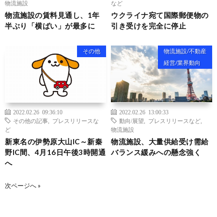
物流施設
など
物流施設の賃料見通し、1年
ウクライナ宛て国際郵便物の
半ぶり「横ばい」が最多に
引き受けを完全に停止
その他
物流施設/不動産
経営/業界動向
2022.02.26 09:36:10
2022.02.26 13:00:33
その他の記事
,
プレスリリースな
動向/展望
,
プレスリリースなど
,
ど
物流施設
新東名の伊勢原大山IC～新秦
物流施設、大量供給受け需給
野IC間、4月16日午後3時開通
バランス緩みへの懸念強く
へ
次ページへ »