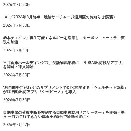
2026年7月30日
JAL／2026年8月前半 燃油サーチャージ適用額のお知らせ(変更)
2026年7月30日
椿本チエイン／再生可能エネルギーを活用し、カーボンニュートラル実
現を加速
2026年7月30日
三井倉庫ホールディングス、受託物流業務に 「生成AI出荷検品アプリ」
を開発・導入開始
2026年7月30日
“独自開発こだわり”のサプリメントでD2C展開する「ウェルモット製薬」
がEC自動出荷アプリ「シッピーノ」を導入
2026年7月30日
自動車船の荷役中断を抑制する自動車移動用「スケーター」を開発・導
入 ～自力走行できない車両を約5分で移動可能に～
2026年7月27日