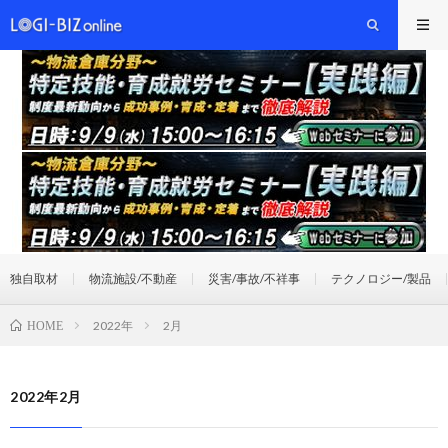
独自取材
物流施設/不動産
災害/事故/不祥事
テクノロジー/製品
2022年
2月
HOME
2022年2月