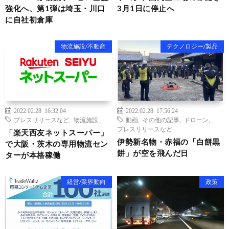
強化へ、第1弾は埼玉・川口
3月1日に停止へ
に自社初倉庫
物流施設/不動産
テクノロジー/製品
2022.02.28 16:32:04
2022.02.28 17:56:24
プレスリリースなど
,
物流施設
動画
,
その他の記事
,
ドローン
,
プレスリリースなど
「楽天西友ネットスーパー」
伊勢新名物・赤福の「白餅黒
で大阪・茨木の専用物流セン
餅」が空を飛んだ日
ターが本格稼働
経営/業界動向
政策