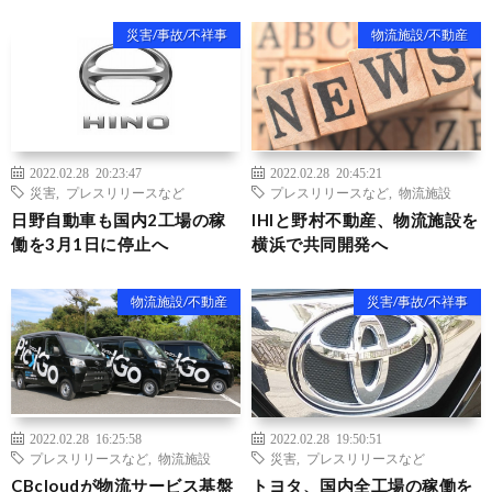
災害/事故/不祥事
物流施設/不動産
2022.02.28 20:23:47
2022.02.28 20:45:21
災害
,
プレスリリースなど
プレスリリースなど
,
物流施設
日野自動車も国内2工場の稼
IHIと野村不動産、物流施設を
働を3月1日に停止へ
横浜で共同開発へ
物流施設/不動産
災害/事故/不祥事
2022.02.28 16:25:58
2022.02.28 19:50:51
プレスリリースなど
,
物流施設
災害
,
プレスリリースなど
CBcloudが物流サービス基盤
トヨタ、国内全工場の稼働を