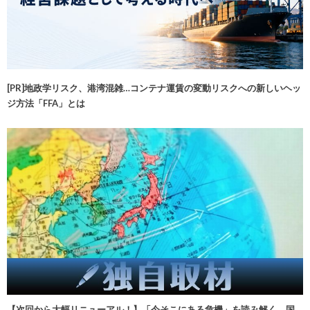
[PR]地政学リスク、港湾混雑…コンテナ運賃の変動リスクへの新しいヘッ
ジ方法「FFA」とは
【次回から大幅リニューアル！】「今そこにある危機」を読み解く 国