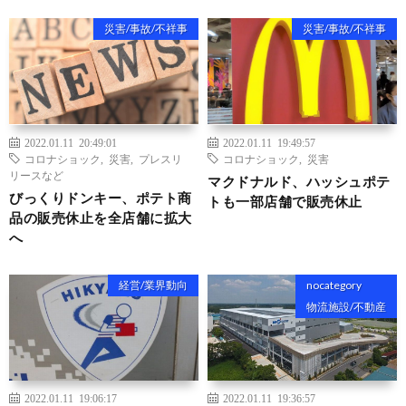
災害/事故/不祥事
災害/事故/不祥事
2022.01.11 20:49:01
2022.01.11 19:49:57
コロナショック
,
災害
,
プレスリ
コロナショック
,
災害
リースなど
マクドナルド、ハッシュポテ
びっくりドンキー、ポテト商
トも一部店舗で販売休止
品の販売休止を全店舗に拡大
へ
経営/業界動向
nocategory
物流施設/不動産
2022.01.11 19:06:17
2022.01.11 19:36:57