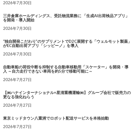
2026年7月30日
三井倉庫ホールディングス、受託物流業務に 「生成AI出荷検品アプリ」
を開発・導入開始
2026年7月30日
“独自開発こだわり”のサプリメントでD2C展開する「ウェルモット製薬」
がEC自動出荷アプリ「シッピーノ」を導入
2026年7月30日
自動車船の荷役中断を抑制する自動車移動用「スケーター」を開発・導
入 ～自力走行できない車両を約5分で移動可能に～
2026年7月27日
【㈱ハナインターナショナル×星清重機運輸㈱】グループ会社で販売力の
更なる強化ねらう
2026年7月27日
東京ミッドタウン八重洲でロボット配送サービスを本格始動
2026年7月27日