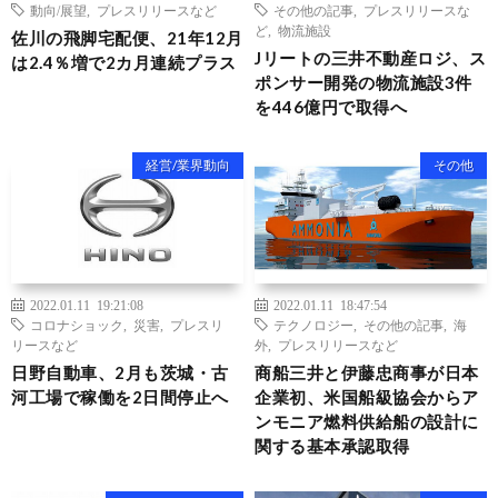
動向/展望
,
プレスリリースなど
その他の記事
,
プレスリリースな
ど
,
物流施設
佐川の飛脚宅配便、21年12月
Jリートの三井不動産ロジ、ス
は2.4％増で2カ月連続プラス
ポンサー開発の物流施設3件
を446億円で取得へ
経営/業界動向
その他
2022.01.11 19:21:08
2022.01.11 18:47:54
コロナショック
,
災害
,
プレスリ
テクノロジー
,
その他の記事
,
海
リースなど
外
,
プレスリリースなど
日野自動車、2月も茨城・古
商船三井と伊藤忠商事が日本
河工場で稼働を2日間停止へ
企業初、米国船級協会からア
ンモニア燃料供給船の設計に
関する基本承認取得