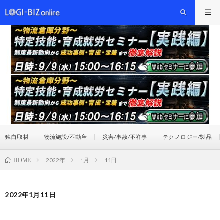
独自取材
物流施設/不動産
災害/事故/不祥事
テクノロジー/製品
2022年
1月
11日
HOME
2022年1月11日