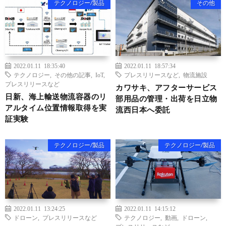
テクノロジー/製品
その他
2022.01.11 18:35:40
2022.01.11 18:57:34
テクノロジー
,
その他の記事
,
IoT
,
プレスリリースなど
,
物流施設
プレスリリースなど
カワサキ、アフターサービス
日新、海上輸送物流容器のリ
部用品の管理・出荷を日立物
アルタイム位置情報取得を実
流西日本へ委託
証実験
テクノロジー/製品
テクノロジー/製品
2022.01.11 13:24:25
2022.01.11 14:15:12
ドローン
,
プレスリリースなど
テクノロジー
,
動画
,
ドローン
,