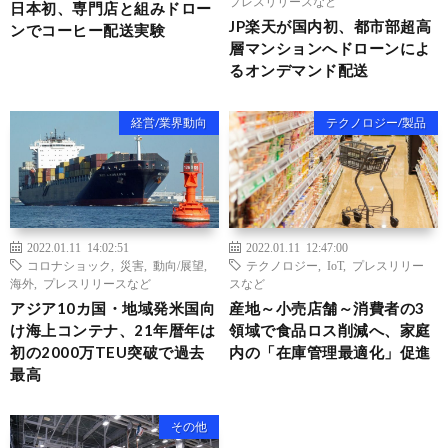
プレスリリースなど
日本初、専門店と組みドロー
JP楽天が国内初、都市部超高
ンでコーヒー配送実験
層マンションへドローンによ
るオンデマンド配送
経営/業界動向
テクノロジー/製品
2022.01.11 14:02:51
2022.01.11 12:47:00
コロナショック
,
災害
,
動向/展望
,
テクノロジー
,
IoT
,
プレスリリー
海外
,
プレスリリースなど
スなど
アジア10カ国・地域発米国向
産地～小売店舗～消費者の3
け海上コンテナ、21年暦年は
領域で食品ロス削減へ、家庭
初の2000万TEU突破で過去
内の「在庫管理最適化」促進
最高
その他