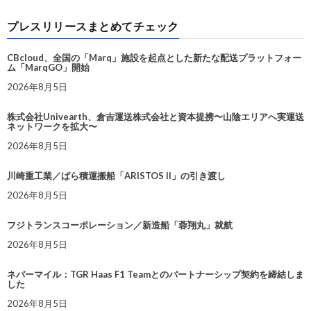
プレスリリースまとめてチェック
CBcloud、全国の「Marq」施設を起点とした新たな配送プラットフォー
ム「MarqGO」開始
2026年8月5日
株式会社Univearth、倉吉運送株式会社と資本提携〜山陰エリアへ実運送
ネットワークを拡大〜
2026年8月5日
川崎重工業／ばら積運搬船「ARISTOS II」の引き渡し
2026年8月5日
フジトランスコーポレーション／新造船「蓉翔丸」就航
2026年8月5日
ネバーマイル：TGR Haas F1 Teamとのパートナーシップ契約を締結しま
した
2026年8月5日