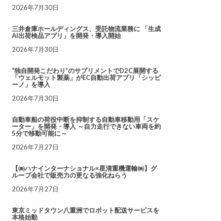
2026年7月30日
三井倉庫ホールディングス、受託物流業務に 「生成
AI出荷検品アプリ」を開発・導入開始
2026年7月30日
“独自開発こだわり”のサプリメントでD2C展開する
「ウェルモット製薬」がEC自動出荷アプリ「シッピ
ーノ」を導入
2026年7月30日
自動車船の荷役中断を抑制する自動車移動用「スケ
ーター」を開発・導入 ～自力走行できない車両を約
5分で移動可能に～
2026年7月27日
【㈱ハナインターナショナル×星清重機運輸㈱】グ
ループ会社で販売力の更なる強化ねらう
2026年7月27日
東京ミッドタウン八重洲でロボット配送サービスを
本格始動