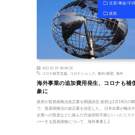
災害/事故/不
政策
2022.02.19 06:00:26
コロナ経営支援
,
コロナショック
,
動向/展望
,
海外
海外事業の追加費用発生、コロナも補
象に
政府が貿易保険法改正案を閣議決定 政府は2月18日の
で、貿易保険法の改正案を決定した。 日本企業が輸出
企業への投資などに絡んだ代金回収不能といったリスク
バーする貿易保険について、海外事業 […]