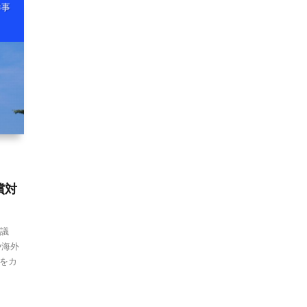
祥事
償対
閣議
や海外
をカ