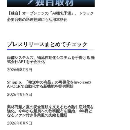
【独自】オープンロジの「AI梱包予測」、トラック
必要台数の迅速把握にも活用本格化
プレスリリースまとめてチェック
両備システムズ、物流自動化システムを手掛ける 株
式会社APTを子会社化
2026年8月9日
Shippio、「輸送中の商品」の可視化をInvoiceの
AI-OCRで自動化する新機能を提供開始
2026年8月9日
栗林商船／夏の安全運航を支えるため熱中症対策を
強化。今年から船員への飲料配布を開始、4年目と
なるファン付き作業服の支給も継続
2026年8月9日