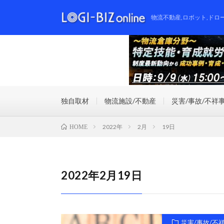
物流不動産,ロボット,ドロ
独自取材
物流施設/不動産
災害/事故/不祥
2022年
2月
19日
HOME
2022年2月19日
災害/事故/不