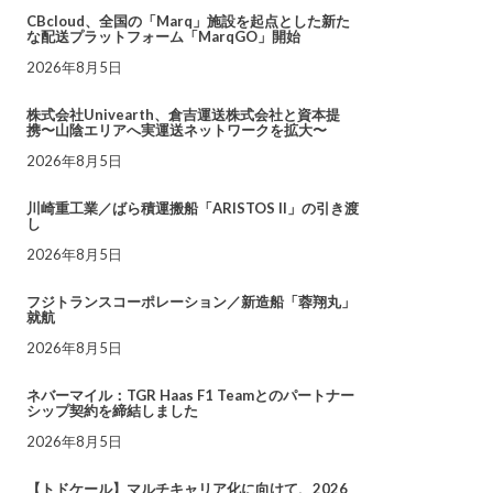
CBcloud、全国の「Marq」施設を起点とした新た
な配送プラットフォーム「MarqGO」開始
2026年8月5日
株式会社Univearth、倉吉運送株式会社と資本提
携〜山陰エリアへ実運送ネットワークを拡大〜
2026年8月5日
川崎重工業／ばら積運搬船「ARISTOS II」の引き渡
し
2026年8月5日
フジトランスコーポレーション／新造船「蓉翔丸」
就航
2026年8月5日
ネバーマイル：TGR Haas F1 Teamとのパートナー
シップ契約を締結しました
2026年8月5日
【トドケール】マルチキャリア化に向けて、2026