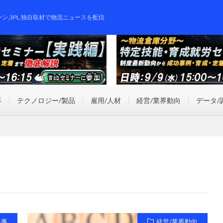
ーン,3PL,独自取材で物流ニュースを配信
事
テクノロジー/製品
雇用/人材
経営/業界動向
データ/
祥事
経営/業界動向