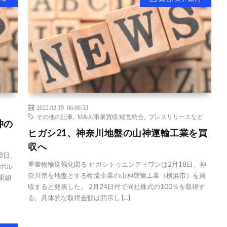
2022.02.19 06:00:53
その他の記事
,
M&A/事業買収/経営統合
,
プレスリリースなど
沖の
ヒガシ21、神奈川地盤の山神運輸工業を買
収へ
8日、
重量物輸送強化図る ヒガシトゥエンティワンは2月18日、神
ポル
奈川県を地盤とする物流企業の山神運輸工業（横浜市）を買
乗組
収すると発表した。 2月24日付で同社株式の100％を取得す
る。具体的な取得金額は開示し […]