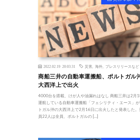
2022.02.19 20:03:31
災害
,
海外
,
プレスリリースなど
商船三井の自動車運搬船、ポルトガル
大西洋上で出火
4000台を搭載、けが人や油漏れはなし 商船三井は2月1
運航している自動車運搬船「フェシリティ・エース」が
トガル沖の大西洋上で2月16日に出火したと発表した。
員22人は全員、ポルトガルの […]