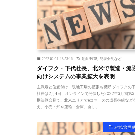
2022.02.04 18:53:16
動向/展望
,
記者会見など
ダイフク・下代社長、北米で製造・流
向けシステムの事業拡大を表明
主戦場と位置付け、現地工場の拡張も視野 ダイフクの
社長は2月4日、オンラインで開催した2022年3月期第
期決算会見で、北米エリアでeコマースの成長持続など
え、小売・卸や運輸・倉庫、食 […]
経営/業界