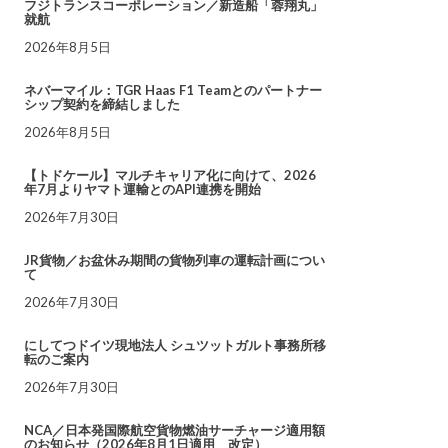
フジトランスコーポレーション／新造船「蓉翔丸」
就航
2026年8月5日
ネバーマイル：TGR Haas F1 Teamとのパートナー
シップ契約を締結しました
2026年8月5日
【トドケール】マルチキャリア化に向けて、2026
年7月よりヤマト運輸とのAPI連携を開始
2026年7月30日
JR貨物／お盆休み期間の貨物列車の運転計画につい
て
2026年7月30日
にしてつドイツ現地法人 シュツットガルト事務所移
転のご案内
2026年7月30日
NCA／日本発国際航空貨物燃油サーチャージ適用額
のお知らせ（2026年8月1日適用 改定）