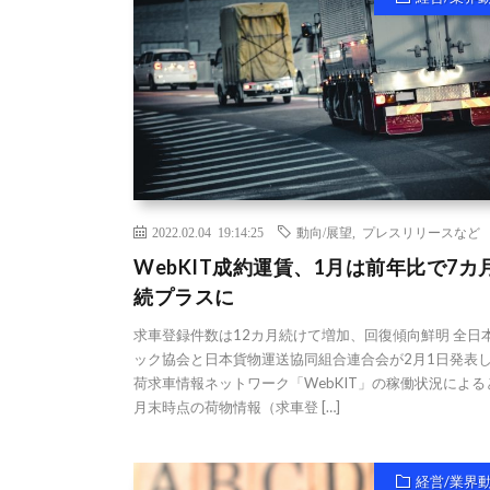
2022.02.04 19:14:25
動向/展望
,
プレスリリースなど
WebKIT成約運賃、1月は前年比で7カ
続プラスに
求車登録件数は12カ月続けて増加、回復傾向鮮明 全日
ック協会と日本貨物運送協同組合連合会が2月1日発表
荷求車情報ネットワーク「WebKIT」の稼働状況による
月末時点の荷物情報（求車登 […]
経営/業界