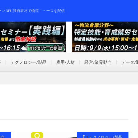
ーン,3PL,独自取材で物流ニュースを配信
事
テクノロジー/製品
雇用/人材
経営/業界動向
データ/
動向
テクノロジー/製品