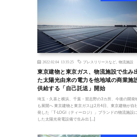
2022.02.04 13:35:25
プレスリリースなど
,
物流施設
東京建物と東京ガス、物流施設で生み
た太陽光由来の電力を他地域の商業施
供給する「自己託送」開始
埼玉・久喜と横浜、千葉・習志野の3カ所、今後の開発
も展開へ 東京建物と東京ガスは2月4日、東京建物が自
発した「T-LOGI（ティーロジ）」ブランドの物流施設
した太陽光発電設備で生み出 […]