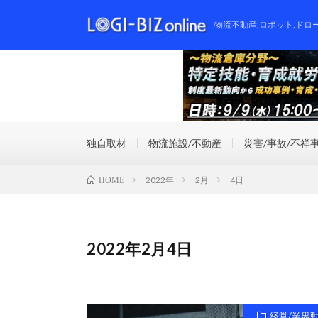
物流不動産,ロボット,ドロ
独自取材
物流施設/不動産
災害/事故/不祥
2022年
2月
4日
HOME
2022年2月4日
経営/業界