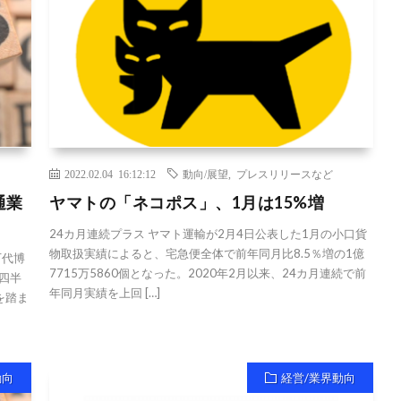
2022.02.04 16:12:12
動向/展望
,
プレスリリースなど
通業
ヤマトの「ネコポス」、1月は15%増
24カ月連続プラス ヤマト運輸が2月4日公表した1月の小口貨
物取扱実績によると、宅急便全体で前年同月比8.5％増の1億
下代博
7715万5860個となった。2020年2月以来、24カ月連続で前
3四半
年同月実績を上回 […]
を踏ま
動向
経営/業界動向