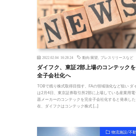
2022.02.04 16:28:24
動向/展望
,
プレスリリースなど
ダイフク、東証2部上場のコンテックを
全子会社化へ
TOBで残り株式取得目指す、FAの領域強化など狙い ダ
は2月4日、東京証券取引所2部に上場している産業用電
器メーカーのコンテックを完全子会社化すると発表した
在、ダイフクはコンテック株式 […]
物流施設/不