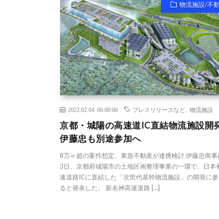
物流施設/不
2022.02.04 06:00:06
プレスリリースなど
,
物流施設
京都・城陽の高速道IC直結物流施設開
伊藤忠も別途参加へ
8万㎡超の案件想定、東急不動産が連携検討 伊藤忠商事
3日、京都府城陽市の土地区画整理事業の一環で、日本
速道路ICに直結した「次世代基幹物流施設」の開発に参
ると発表した。 新名神高速道路 […]