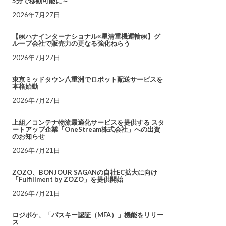
5分で移動可能に～
2026年7月27日
【㈱ハナインターナショナル×星清重機運輸㈱】グ
ループ会社で販売力の更なる強化ねらう
2026年7月27日
東京ミッドタウン八重洲でロボット配送サービスを
本格始動
2026年7月27日
上組／コンテナ物流最適化サービスを提供する スタ
ートアップ企業「OneStream株式会社」への出資
のお知らせ
2026年7月21日
ZOZO、BONJOUR SAGANの自社EC拡大に向け
「Fulfillment by ZOZO」を提供開始
2026年7月21日
ロジポケ、「パスキー認証（MFA）」機能をリリー
ス