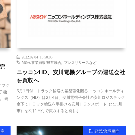
2022.02.04 15:50:06
M&A/事業買収/経営統合
,
プレスリリースなど
完
ニッコンHD、安川電機グループの運送会社
を買収へ
イフク
3月1日付、トラック輸送の基盤強化図る ニッコンホールディ
子機
ングス（HD）は2月4日、安川電機子会社の安川ロジステック
。 現
傘下でトラック輸送を手掛ける安川トランスポート（北九州
市）を3月1日付で買収すると発 […]
動産
経営/業界動向