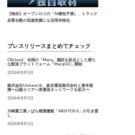
【独自】オープンロジの「AI梱包予測」、トラック
必要台数の迅速把握にも活用本格化
プレスリリースまとめてチェック
CBcloud、全国の「Marq」施設を起点とした新た
な配送プラットフォーム「MarqGO」開始
2026年8月5日
株式会社Univearth、倉吉運送株式会社と資本提
携〜山陰エリアへ実運送ネットワークを拡大〜
2026年8月5日
川崎重工業／ばら積運搬船「ARISTOS II」の引き渡
し
2026年8月5日