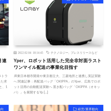
2022.02.04 18:14:45
テクノロジー
,
プレスリリースなど
月連
Yper、ロボット活用した完全非対面ラスト
ワンマイル配送の事業化目指す
本トラ
JR東日本都市開発や東京都立大、三菱地所と連携し実証実験
した求
へ 関連記事：再配達バッグ「OKIPPA」のYper、広島でロボ
と、1
ット活用の自動配送実験へ 置き配バッグ「OKIPPA（オキッ
パ）」を展開するYp […]
動向
経営/業界動向