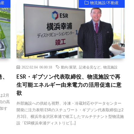
動産
物流施設/不動産
2022.02.04 06:00:18
動向/展望
,
記者会見など
,
物流施設
発、
ESR・ギブソン代表取締役、物流施設で再
生可能エネルギー由来電力の活用促進に意
欲
は2月
初の高
外部施設への供給も視野、冷凍・冷蔵対応やデータセンター
加す
開発に注力表明 ESRのスチュワート・ギブソン代表取締役は2
月3日、横浜市金沢区幸浦で竣工したマルチテナント型物流施
設「ESR横浜幸浦ディストリビ […]