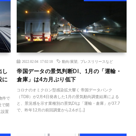
2022.02.04 17:02:18
動向/展望
,
プレスリリースなど
出し
帝国データの景気判断DI、1月の「運輸・
設に
倉庫」は4カ月ぶり低下
コロナのオミクロン型感染拡大響く 帝国データバンク
（TDB）が2月4日発表した1月の景気動向調査結果による
物件で
と、景況感を示す業種別の景気DIは「運輸・倉庫」が37.7
社で開
で、昨年12月の前回調査から2.6ポ […]
に設置