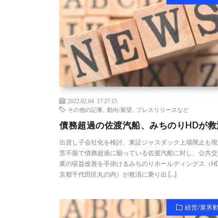
2022.02.04 17:27:15
その他の記事
,
動向/展望
,
プレスリリースなど
債務超過の佐渡汽船、みちのりHDが救
出資し子会社化を検討、東証ジャスダック上場廃止も視
営不振で債務超過に陥っている佐渡汽船に対し、公共交
業の収益改善を手掛けるみちのりホールディングス（H
京都千代田区丸の内）が救済に乗り出 […]
経営/業界