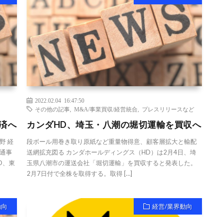
2022.02.04 16:47:50
その他の記事
,
M&A/事業買収/経営統合
,
プレスリリースなど
済へ
カンダHD、埼玉・八潮の堀切運輸を買収へ
野 経
段ボール用巻き取り原紙など重量物得意、顧客層拡大と輸配
通事
送網拡充図る カンダホールディングス（HD）は2月4日、埼
D、東
玉県八潮市の運送会社「堀切運輸」を買収すると発表した。
2月7日付で全株を取得する。取得 […]
動向
経営/業界動向