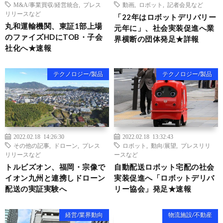
M&A/事業買収/経営統合
,
プレス
動画
,
ロボット
,
記者会見など
リリースなど
「22年はロボットデリバリー
丸和運輸機関、東証1部上場
元年に」、社会実装促進へ業
のファイズHDにTOB・子会
界横断の団体発足★詳報
社化へ★速報
テクノロジー/製品
テクノロジー/製品
2022.02.18 14:26:30
2022.02.18 13:32:43
その他の記事
,
ドローン
,
プレス
ロボット
,
動向/展望
,
プレスリリ
リリースなど
ースなど
トルビズオン、福岡・宗像で
自動配送ロボット宅配の社会
イオン九州と連携しドローン
実装促進へ「ロボットデリバ
配送の実証実験へ
リー協会」発足★速報
経営/業界動向
物流施設/不動産