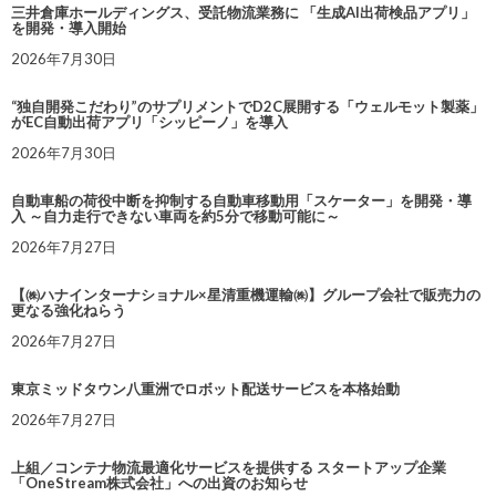
三井倉庫ホールディングス、受託物流業務に 「生成AI出荷検品アプリ」
を開発・導入開始
2026年7月30日
“独自開発こだわり”のサプリメントでD2C展開する「ウェルモット製薬」
がEC自動出荷アプリ「シッピーノ」を導入
2026年7月30日
自動車船の荷役中断を抑制する自動車移動用「スケーター」を開発・導
入 ～自力走行できない車両を約5分で移動可能に～
2026年7月27日
【㈱ハナインターナショナル×星清重機運輸㈱】グループ会社で販売力の
更なる強化ねらう
2026年7月27日
東京ミッドタウン八重洲でロボット配送サービスを本格始動
2026年7月27日
上組／コンテナ物流最適化サービスを提供する スタートアップ企業
「OneStream株式会社」への出資のお知らせ