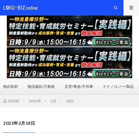
独自取材
物流施設/不動産
災害/事故/不祥事
テクノロジー/製品
2022年
2月
18日
HOME
2022年2月18日