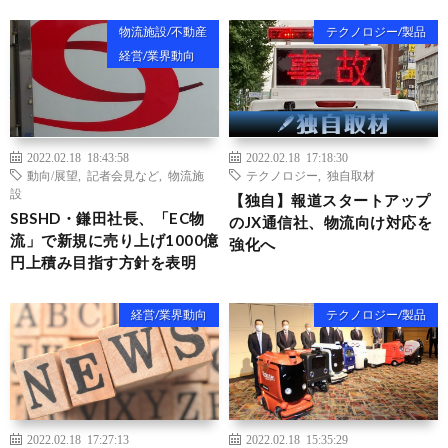
物流施設/不動産
テクノロジー/製品
経営/業界動向
2022.02.18 18:43:58
2022.02.18 17:18:30
動向/展望
,
記者会見など
,
物流施
テクノロジー
,
独自取材
設
【独自】報道スタートアップ
SBSHD・鎌田社長、「EC物
のJX通信社、物流向け対応を
流」で新規に売り上げ1000億
強化へ
円上積み目指す方針を表明
経営/業界動向
テクノロジー/製品
2022.02.18 17:27:13
2022.02.18 15:35:29