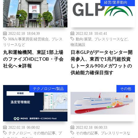
経営/業界動向
2022.02.18 18:04:39
2022.02.18 10:41:41
M&A/事業買収/経営統合
,
プレス
動向/展望
,
プレスリリースなど
,
リリースなど
物流施設
丸和運輸機関、東証1部上場
日本GLPがデータセンター開
のファイズHDにTOB・子会
発参入、東西で1兆円超投資
社化へ★詳報
しトータル900メガワットの
供給能力確保目指す
テクノロジー/製品
その他
2022.02.18 06:00:02
2022.02.18 06:00:33
テクノロジー
,
その他の記事
,
プ
その他の記事
,
プレスリリースな