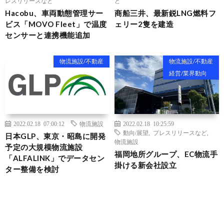
レスリリースなど
ど
Hacobu、車両動態管理サー
商船三井、最新鋭LNG燃料フ
ビス「MOVO Fleet」で温度
ェリー2隻を建造
センサーと連携機能追加
物流施設/不動産
物流施設/不動産
経営/業界動向
2022.02.18 07:00:12
物流施設
2022.02.18 10:25:59
動向/展望
,
プレスリリースなど
,
日本GLP、東京・昭島に開発
物流施設
予定の大規模物流施設
福岡地所グループ、EC物流手
「ALFALINK」でデータセン
掛ける新会社設立
ター整備を検討