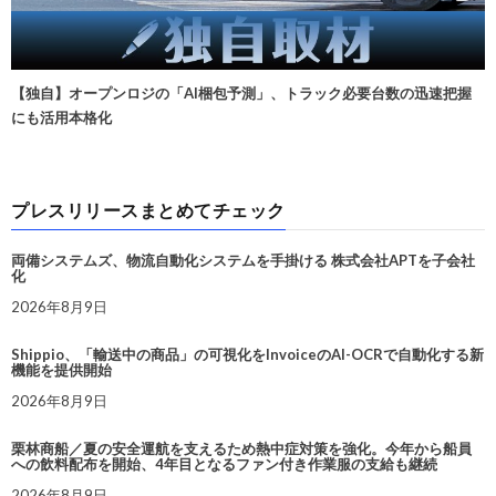
【独自】オープンロジの「AI梱包予測」、トラック必要台数の迅速把握
にも活用本格化
プレスリリースまとめてチェック
両備システムズ、物流自動化システムを手掛ける 株式会社APTを子会社
化
2026年8月9日
Shippio、「輸送中の商品」の可視化をInvoiceのAI-OCRで自動化する新
機能を提供開始
2026年8月9日
栗林商船／夏の安全運航を支えるため熱中症対策を強化。今年から船員
への飲料配布を開始、4年目となるファン付き作業服の支給も継続
2026年8月9日