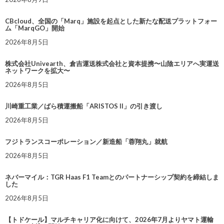
CBcloud、全国の「Marq」施設を起点とした新たな配送プラットフォー
ム「MarqGO」開始
2026年8月5日
株式会社Univearth、倉吉運送株式会社と資本提携〜山陰エリアへ実運送
ネットワークを拡大〜
2026年8月5日
川崎重工業／ばら積運搬船「ARISTOS II」の引き渡し
2026年8月5日
フジトランスコーポレーション／新造船「蓉翔丸」就航
2026年8月5日
ネバーマイル：TGR Haas F1 Teamとのパートナーシップ契約を締結しま
した
2026年8月5日
【トドケール】マルチキャリア化に向けて、2026年7月よりヤマト運輸