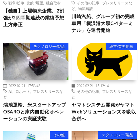
戦争/紛争
,
動向/展望
,
独自取材
その他の記事
,
プレスリリースな
ど
,
物流施設
【独自】上場物流企業、2割
川崎汽船、グループ初の完成
強が2四半期連続の業績予想
車用「横浜港大黒C-4ターミ
上方修正
ナル」を運営開始
テクノロジー/製品
経営/業界動向
2022.02.21 17:53:43
2022.02.21 15:12:14
AI
,
ロボット
,
プレスリリースな
その他の記事
,
プレスリリースな
ど
ど
鴻池運輸、米スタートアップ
ヤマトシステム開発がヤマト
OSAROと庫内自動化オペレ
Webソリューションズを吸収
ーションの実証実験
合併へ
その他
テクノロジー/製品