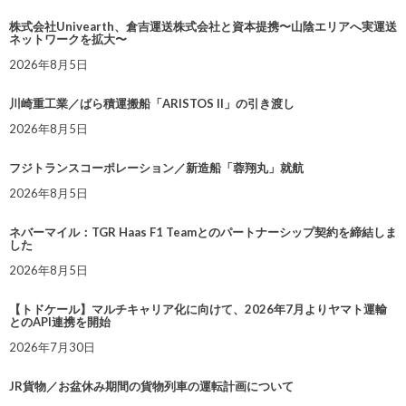
株式会社Univearth、倉吉運送株式会社と資本提携〜山陰エリアへ実運送
ネットワークを拡大〜
2026年8月5日
川崎重工業／ばら積運搬船「ARISTOS II」の引き渡し
2026年8月5日
フジトランスコーポレーション／新造船「蓉翔丸」就航
2026年8月5日
ネバーマイル：TGR Haas F1 Teamとのパートナーシップ契約を締結しま
した
2026年8月5日
【トドケール】マルチキャリア化に向けて、2026年7月よりヤマト運輸
とのAPI連携を開始
2026年7月30日
JR貨物／お盆休み期間の貨物列車の運転計画について