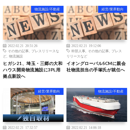
物流施設/不動産
経営/業界動向
2022.02.21 20:51:26
2022.02.21 19:12:06
その他の記事
,
プレスリリースな
幹部人事
,
その他の記事
,
プレス
ど
,
物流施設
リリースなど
ヒガシ21、埼玉・三郷の大和
イオングローバルSCMに親会
ハウス開発物流施設に3PL用
社物流担当の手塚氏が就任へ
拠点新設へ
経営/業界動向
物流施設/不動産
2022.02.21 17:32:57
2022.02.21 14:06:18