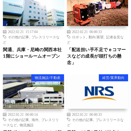
2022.02.21 15:17:04
2022.02.21 06:00:33
その他の記事
,
プレスリリースな
ロボット
,
動向/展望
,
記者会見な
ど
ど
関通、兵庫・尼崎の関西本社
「配送担い手不足でｅコマー
1階にショールームオープン
スなどの成長が頭打ちの懸
念」
物流施設/不動産
経営/業界動向
2022.02.21 06:00:14
2022.02.21 06:00:33
その他の記事
,
海外
,
プレスリリ
その他の記事
,
プレスリリースな
ースなど
,
物流施設
ど