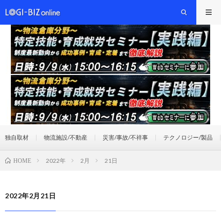
独自取材
物流施設/不動産
災害/事故/不祥事
テクノロジー/製品
2022年
2月
21日
HOME
2022年2月21日