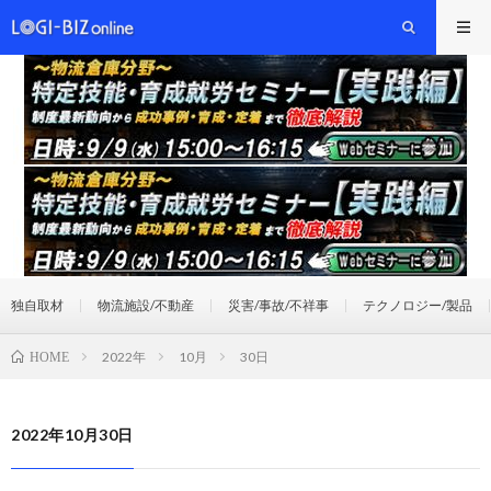
独自取材
物流施設/不動産
災害/事故/不祥事
テクノロジー/製品
2022年
10月
30日
HOME
2022年10月30日