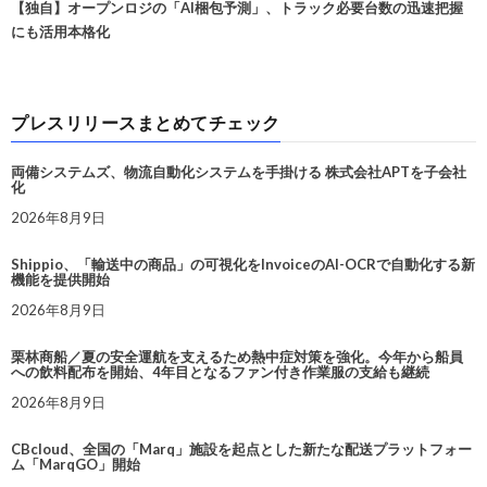
【独自】オープンロジの「AI梱包予測」、トラック必要台数の迅速把握
にも活用本格化
プレスリリースまとめてチェック
両備システムズ、物流自動化システムを手掛ける 株式会社APTを子会社
化
2026年8月9日
Shippio、「輸送中の商品」の可視化をInvoiceのAI-OCRで自動化する新
機能を提供開始
2026年8月9日
栗林商船／夏の安全運航を支えるため熱中症対策を強化。今年から船員
への飲料配布を開始、4年目となるファン付き作業服の支給も継続
2026年8月9日
CBcloud、全国の「Marq」施設を起点とした新たな配送プラットフォー
ム「MarqGO」開始