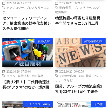
2022.10.26 15:07:24
2022.10.26 09:21:01
テクノロジー
,
プレスリリースな
動向/展望
,
プレスリリースなど
,
ど
物流施設
センコー・フォワーディン
物流施設の坪当たり建築費、
グ、輸出業務の効率化支援シ
半年間でさらに5万円上昇
ステム提供開始
雇用/人材
経営/業界動向
2022.10.26 07:00:04
2022.10.26 06:00:59
コラム
,
雇用/人材
,
独自取材
その他の記事
,
動向/展望
,
プレス
リリースなど
【残り2回！】二代目物流社
国分、グループの物流企業2
長の“アタマ”のなか（第9回）
社を23年1月1日付で統合
テクノロジー/製品
その他