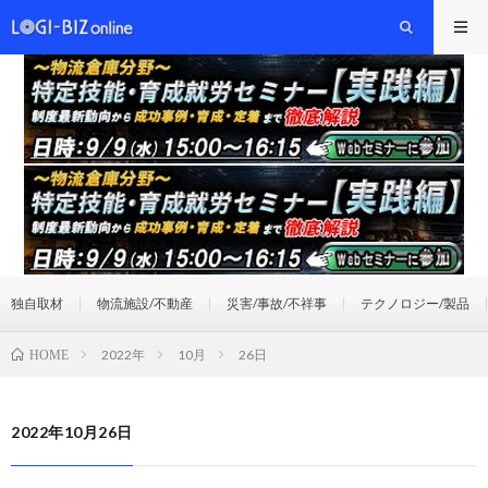
独自取材
物流施設/不動産
災害/事故/不祥事
テクノロジー/製品
2022年
10月
26日
HOME
2022年10月26日