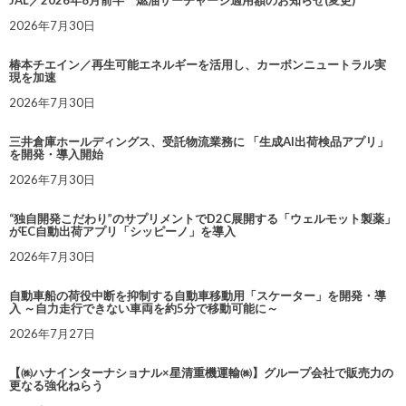
2026年7月30日
椿本チエイン／再生可能エネルギーを活用し、カーボンニュートラル実
現を加速
2026年7月30日
三井倉庫ホールディングス、受託物流業務に 「生成AI出荷検品アプリ」
を開発・導入開始
2026年7月30日
“独自開発こだわり”のサプリメントでD2C展開する「ウェルモット製薬」
がEC自動出荷アプリ「シッピーノ」を導入
2026年7月30日
自動車船の荷役中断を抑制する自動車移動用「スケーター」を開発・導
入 ～自力走行できない車両を約5分で移動可能に～
2026年7月27日
【㈱ハナインターナショナル×星清重機運輸㈱】グループ会社で販売力の
更なる強化ねらう