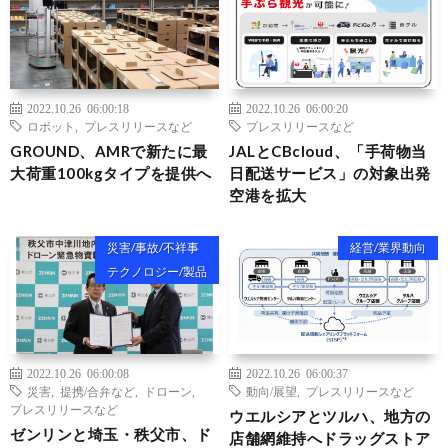
2022.10.26 06:00:18
2022.10.26 06:00:20
ロボット
,
プレスリリースなど
プレスリリースなど
GROUND、AMRで新たに最
JALとCBcloud、「手荷物当
大荷重100kgタイプを提供へ
日配送サービス」の対象出発
空港を拡大
災害/事故/不祥事
経営/業界動向
テクノロジー/製品
2022.10.26 06:00:08
2022.10.26 06:00:37
災害
,
提携/合弁など
,
ドローン
,
動向/展望
,
プレスリリースなど
プレスリリースなど
ウエルシアとツルハ、地方の
ゼンリンと埼玉・秩父市、ド
店舗網維持へドラッグストア