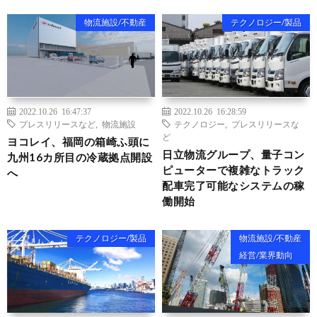
物流施設/不動産
テクノロジー/製品
2022.10.26 16:47:37
2022.10.26 16:28:59
プレスリリースなど
,
物流施設
テクノロジー
,
プレスリリースな
ど
ヨコレイ、福岡の箱崎ふ頭に
日立物流グループ、量子コン
九州16カ所目の冷蔵拠点開設
ピューターで複雑なトラック
へ
配車完了可能なシステムの稼
働開始
テクノロジー/製品
物流施設/不動産
経営/業界動向