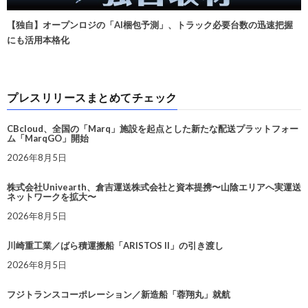
【独自】オープンロジの「AI梱包予測」、トラック必要台数の迅速把握
にも活用本格化
プレスリリースまとめてチェック
CBcloud、全国の「Marq」施設を起点とした新たな配送プラットフォー
ム「MarqGO」開始
2026年8月5日
株式会社Univearth、倉吉運送株式会社と資本提携〜山陰エリアへ実運送
ネットワークを拡大〜
2026年8月5日
川崎重工業／ばら積運搬船「ARISTOS II」の引き渡し
2026年8月5日
フジトランスコーポレーション／新造船「蓉翔丸」就航