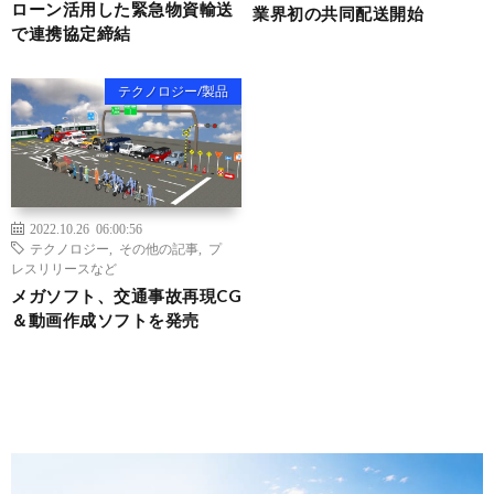
ローン活用した緊急物資輸送
業界初の共同配送開始
で連携協定締結
テクノロジー/製品
2022.10.26 06:00:56
テクノロジー
,
その他の記事
,
プ
レスリリースなど
メガソフト、交通事故再現CG
＆動画作成ソフトを発売