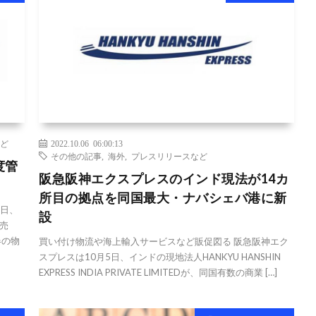
ど
2022.10.06 06:00:13
その他の記事
,
海外
,
プレスリリースなど
度管
阪急阪神エクスプレスのインド現法が14カ
所目の拠点を同国最大・ナバシェバ港に新
5日、
設
売
器の物
買い付け物流や海上輸入サービスなど販促図る 阪急阪神エク
スプレスは10月5日、インドの現地法人HANKYU HANSHIN
EXPRESS INDIA PRIVATE LIMITEDが、同国有数の商業 […]