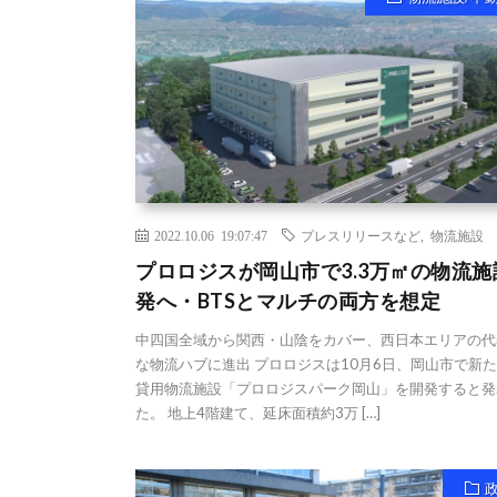
2022.10.06 19:07:47
プレスリリースなど
,
物流施設
プロロジスが岡山市で3.3万㎡の物流施
発へ・BTSとマルチの両方を想定
中四国全域から関西・山陰をカバー、西日本エリアの代
な物流ハブに進出 プロロジスは10月6日、岡山市で新
貸用物流施設「プロロジスパーク岡山」を開発すると発
た。 地上4階建て、延床面積約3万 […]