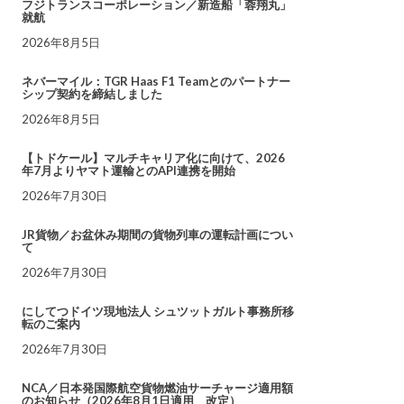
フジトランスコーポレーション／新造船「蓉翔丸」
就航
2026年8月5日
ネバーマイル：TGR Haas F1 Teamとのパートナー
シップ契約を締結しました
2026年8月5日
【トドケール】マルチキャリア化に向けて、2026
年7月よりヤマト運輸とのAPI連携を開始
2026年7月30日
JR貨物／お盆休み期間の貨物列車の運転計画につい
て
2026年7月30日
にしてつドイツ現地法人 シュツットガルト事務所移
転のご案内
2026年7月30日
NCA／日本発国際航空貨物燃油サーチャージ適用額
のお知らせ（2026年8月1日適用 改定）