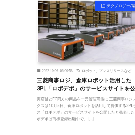
テクノロジー/
2022.10.06 06:00:58
ロボット
,
プレスリリースなど
三菱商事ロジ、倉庫ロボット活用した
3PL「ロボデポ」のサービスサイトを
実店舗とEC両方の商品を一元管理可能に 三菱商事ロジ
クスは10月5日、倉庫ロボットを活用して提供する3PL
ス「ロボデポ」のサービスサイトを公開したと発表した
ボデポは商標登録出願中で、 […]