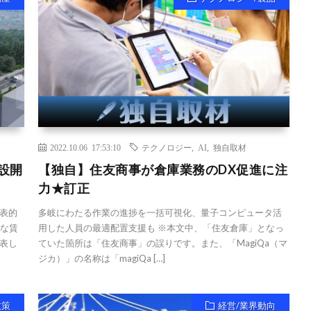
2022.10.06 17:53:10
テクノロジー
,
AI
,
独自取材
設開
【独自】住友商事が倉庫業務のDX促進に注
力★訂正
表的
多岐にわたる作業の進捗を一括可視化、量子コンピュータ活
たな賃
用した人員の最適配置支援も ※本文中、「住友倉庫」となっ
表し
ていた箇所は「住友商事」の誤りです。また、「MagiQa（マ
ジカ）」の名称は「magiQa […]
政策
経営/業界動向