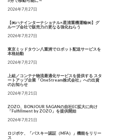
5分で移動可能に～
2026年7月27日
【㈱ハナインターナショナル×星清重機運輸㈱】グ
ループ会社で販売力の更なる強化ねらう
2026年7月27日
東京ミッドタウン八重洲でロボット配送サービスを
本格始動
2026年7月27日
上組／コンテナ物流最適化サービスを提供する スタ
ートアップ企業「OneStream株式会社」への出資
のお知らせ
2026年7月21日
ZOZO、BONJOUR SAGANの自社EC拡大に向け
「Fulfillment by ZOZO」を提供開始
2026年7月21日
ロジポケ、「パスキー認証（MFA）」機能をリリー
ス