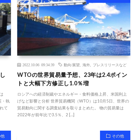
2022.10.06 09:34:39
動向/展望
,
海外
,
プレスリリースなど
し
WTOの世界貿易量予想、23年は2.4ポイン
トと大幅下方修正し1.0％増
は
ロシアへの経済制裁やエネルギー・食料価格上昇、米国利上
案・執
げなど影響と分析 世界貿易機関（WTO）は10月5日、世界の
れて
貿易動向に関する調査結果を取りまとめた。 物の貿易量は
2022年が前年比で3.5％、2 […]
の他
その他