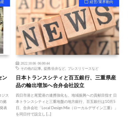
動産
経営/業界動向
2022.10.06 06:00:44
その他の記事
,
提携/合弁など
,
プレスリリースなど
セン
日本トランスシティと百五銀行、三重県産
品の輸出増加へ合弁会社設立
ロジス
四日市港と尾鷲港の連携強化も、地域振興への貢献目指す 日
の拠
本トランスシティと三重地盤の地方銀行、百五銀行は10月5
発表
日、合弁会社「Local Design Mie（ローカルデザイン三重）」
を同日付で設立し […]