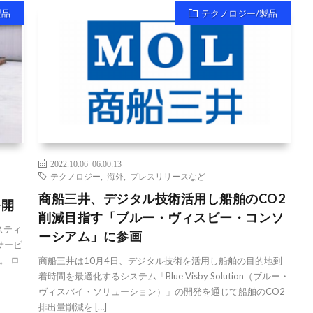
製品
テクノロジー/製品
2022.10.06 06:00:13
テクノロジー
,
海外
,
プレスリリースなど
商船三井、デジタル技術活用し船舶のCO2
公開
削減目指す「ブルー・ヴィスビー・コンソ
スティ
ーシアム」に参画
サービ
。 ロ
商船三井は10月4日、デジタル技術を活用し船舶の目的地到
着時間を最適化するシステム「Blue Visby Solution（ブルー・
ヴィスバイ・ソリューション）」の開発を通じて船舶のCO2
排出量削減を […]