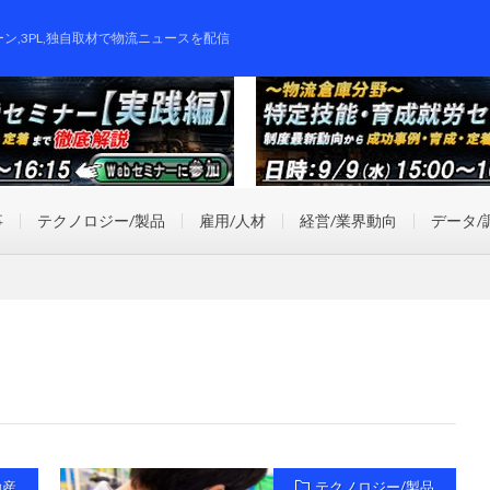
ーン,3PL,独自取材で物流ニュースを配信
事
テクノロジー/製品
雇用/人材
経営/業界動向
データ/
動産
テクノロジー/製品