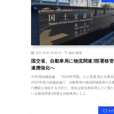
2022.10.06 06:00:32
動向/展望
国交省、自動車局に物流関連3部署移管
連携強化へ
23年度組織改編、「2024年問題」など意識 国土交通省
2023年度の組織改編で、自動車局の物流関連政策の立
行機能を強化する方針だ。現在は総合政策局などに置か
いる物流関連3部署を自動車局に […]
そ