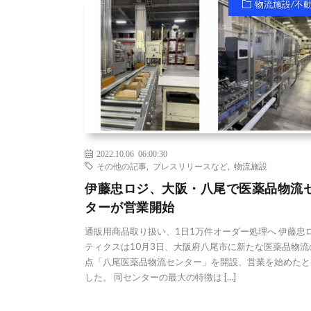
物流施設/不
2022.10.06 06:00:30
その他の記事
,
プレスリリースなど
,
物流施設
伊藤忠ロジ、大阪・八尾で医薬品物流
ターが営業開始
通販用商品取り扱い、1日1万件オーダー処理へ 伊藤忠
ティクスは10月3日、大阪府八尾市に新たな医薬品物流
点「八尾医薬品物流センター」を開設、営業を始めたと
した。 同センターの最大の特徴は […]