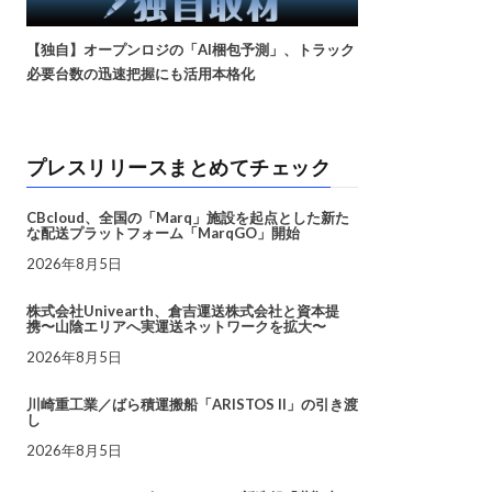
【独自】オープンロジの「AI梱包予測」、トラック
必要台数の迅速把握にも活用本格化
プレスリリースまとめてチェック
CBcloud、全国の「Marq」施設を起点とした新た
な配送プラットフォーム「MarqGO」開始
2026年8月5日
株式会社Univearth、倉吉運送株式会社と資本提
携〜山陰エリアへ実運送ネットワークを拡大〜
2026年8月5日
川崎重工業／ばら積運搬船「ARISTOS II」の引き渡
し
2026年8月5日