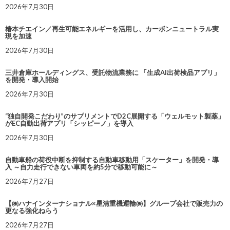
2026年7月30日
椿本チエイン／再生可能エネルギーを活用し、カーボンニュートラル実
現を加速
2026年7月30日
三井倉庫ホールディングス、受託物流業務に 「生成AI出荷検品アプリ」
を開発・導入開始
2026年7月30日
“独自開発こだわり”のサプリメントでD2C展開する「ウェルモット製薬」
がEC自動出荷アプリ「シッピーノ」を導入
2026年7月30日
自動車船の荷役中断を抑制する自動車移動用「スケーター」を開発・導
入 ～自力走行できない車両を約5分で移動可能に～
2026年7月27日
【㈱ハナインターナショナル×星清重機運輸㈱】グループ会社で販売力の
更なる強化ねらう
2026年7月27日