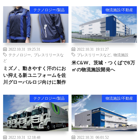
テクノロジー/製品
物流施設/不動産
2022.10.31 19:25:31
2022.10.31 19:11:27
テクノロジー
,
プレスリリースな
プレスリリースなど
,
物流施設
ど
米C&W、茨城・つくばで8万
ミズノ、動きやすく汗のにお
㎡の物流施設開発へ
い抑える新ユニフォームを佐
川グローバルロジ向けに製作
テクノロジー/製品
物流施設/不動産
2022.10.31 12:18:48
2022.10.31 06:01:52