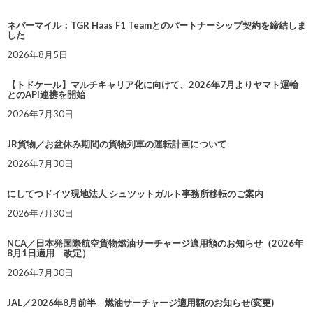
ネバーマイル：TGR Haas F1 Teamとのパートナーシップ契約を締結しま
した
2026年8月5日
【トドケール】マルチキャリア化に向けて、2026年7月よりヤマト運輸
とのAPI連携を開始
2026年7月30日
JR貨物／お盆休み期間の貨物列車の運転計画について
2026年7月30日
にしてつドイツ現地法人 シュツットガルト事務所移転のご案内
2026年7月30日
NCA／日本発国際航空貨物燃油サーチャージ適用額のお知らせ（2026年
8月1日適用 改定）
2026年7月30日
JAL／2026年8月前半 燃油サーチャージ適用額のお知らせ(変更)