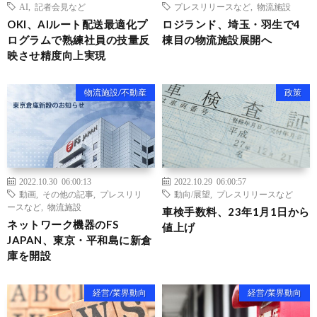
AI
,
記者会見など
プレスリリースなど
,
物流施設
OKI、AIルート配送最適化プ
ロジランド、埼玉・羽生で4
ログラムで熟練社員の技量反
棟目の物流施設展開へ
映させ精度向上実現
物流施設/不動産
政策
2022.10.30 06:00:13
2022.10.29 06:00:57
動画
,
その他の記事
,
プレスリリ
動向/展望
,
プレスリリースなど
ースなど
,
物流施設
車検手数料、23年1月1日から
ネットワーク機器のFS
値上げ
JAPAN、東京・平和島に新倉
庫を開設
経営/業界動向
経営/業界動向