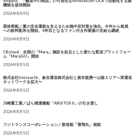
Shippio、「輸送中の商品」の可視化をInvoiceのAI-OCRで自動化する新
機能を提供開始
2026年8月9日
栗林商船／夏の安全運航を支えるため熱中症対策を強化。今年から船員
への飲料配布を開始、4年目となるファン付き作業服の支給も継続
2026年8月9日
CBcloud、全国の「Marq」施設を起点とした新たな配送プラットフォー
ム「MarqGO」開始
2026年8月5日
株式会社Univearth、倉吉運送株式会社と資本提携〜山陰エリアへ実運送
ネットワークを拡大〜
2026年8月5日
川崎重工業／ばら積運搬船「ARISTOS II」の引き渡し
2026年8月5日
フジトランスコーポレーション／新造船「蓉翔丸」就航
2026年8月5日