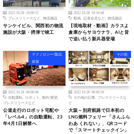
2022.10.28 18:00:55
2022.10.28 16:10:48
プレスリリースなど
,
物流施設
動画
,
記者会見など
,
物流施設
サンケイビル、関西初の物流
【現地取材・動画】カラスよ
施設が大阪・摂津で竣工
倉庫からサヨウナラ、AIと音
で追い払う新兵器登場
テクノロジー/製品
その他
政策
2022.10.28 06:00:46
2022.10.28 06:00:56
自動運転
,
ロボット
,
動向/展望
,
その他の記事
,
プレスリリースな
プレスリリースなど
ど
公道走行のロボット宅配や
大阪～別府航路で日本初の
「レベル4」の自動運転、23
LNG燃料フェリー 「さんふら
年4月1日解禁へ
わあ くれない」、QRコード
で「スマートチェックイン」