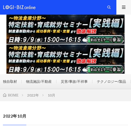
独自取材
物流施設/不動産
災害/事故/不祥事
テクノロジー/製品
2022年
10月
HOME
2022年10月