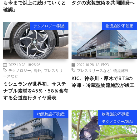
も今まで以上に続けていくと
タグの実装技術を共同開発へ
確認」
テクノロジー/製品
物流施設/不動産
2022.10.28 18:26:26
2022.10.28 18:15:23
テクノロジー
,
海外
,
プレスリリ
プレスリリースなど
,
物流施設
ースなど
KIC、神奈川・厚木でBTSの
ミシュランが世界初、サステ
冷凍・冷蔵型物流施設が竣工
ナブル素材を45％・58％含有
する公道走行タイヤ発表
物流施設/不動産
物流施設/不動産
テクノロジー/製品