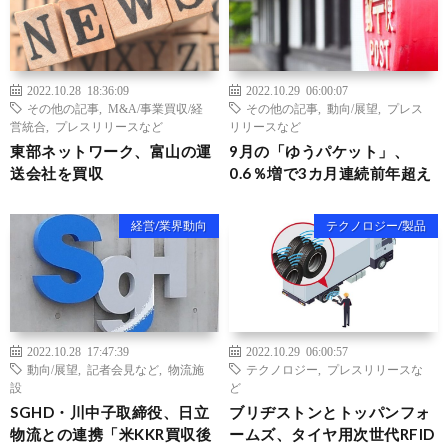
2022.10.28 18:36:09
2022.10.29 06:00:07
その他の記事
,
M&A/事業買収/経
その他の記事
,
動向/展望
,
プレス
営統合
,
プレスリリースなど
リリースなど
東部ネットワーク、富山の運
9月の「ゆうパケット」、
送会社を買収
0.6％増で3カ月連続前年超え
経営/業界動向
テクノロジー/製品
2022.10.28 17:47:39
2022.10.29 06:00:57
動向/展望
,
記者会見など
,
物流施
テクノロジー
,
プレスリリースな
設
ど
SGHD・川中子取締役、日立
ブリヂストンとトッパンフォ
物流との連携「米KKR買収後
ームズ、タイヤ用次世代RFID