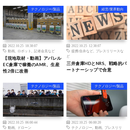
テクノロジー/製品
経営/業界動向
2022.10.25 18:38:07
2022.10.25 12:38:07
動画
,
ロボット
,
記者会見など
提携/合弁など
,
プレスリリースな
ど
【現地取材・動画】アパレル
三井倉庫HDとNRS、戦略的パ
EC倉庫で稼働のAMR、生産
ートナーシップで合意
性2倍に改善
テクノロジー/製品
テクノロジー/製品
2022.10.25 06:00:44
2022.10.25 06:00:20
動画
,
ドローン
テクノロジー
,
動画
,
プレスリリ