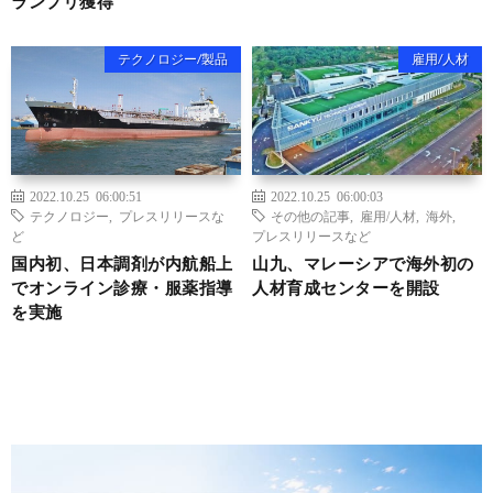
ランプリ獲得
テクノロジー/製品
雇用/人材
2022.10.25 06:00:51
2022.10.25 06:00:03
テクノロジー
,
プレスリリースな
その他の記事
,
雇用/人材
,
海外
,
ど
プレスリリースなど
国内初、日本調剤が内航船上
山九、マレーシアで海外初の
でオンライン診療・服薬指導
人材育成センターを開設
を実施