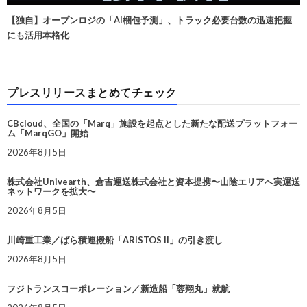
【独自】オープンロジの「AI梱包予測」、トラック必要台数の迅速把握
にも活用本格化
プレスリリースまとめてチェック
CBcloud、全国の「Marq」施設を起点とした新たな配送プラットフォー
ム「MarqGO」開始
2026年8月5日
株式会社Univearth、倉吉運送株式会社と資本提携〜山陰エリアへ実運送
ネットワークを拡大〜
2026年8月5日
川崎重工業／ばら積運搬船「ARISTOS II」の引き渡し
2026年8月5日
フジトランスコーポレーション／新造船「蓉翔丸」就航