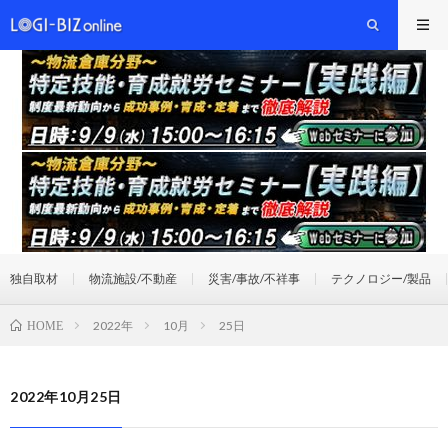
独自取材
物流施設/不動産
災害/事故/不祥事
テクノロジー/製品
2022年
10月
25日
HOME
2022年10月25日