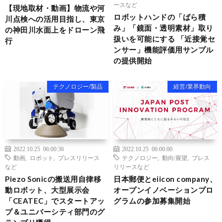
ースなど
【現地取材・動画】物流や河
ロボットハンドの「ばら積
川点検への活用目指し、東京
み」「鏡面・透明素材」取り
の神田川水面上をドローン飛
扱いを可能にする 「近接覚セ
行
ンサー」機能評価用サンプル
の提供開始
テクノロジー/製品
経営/業界動向
2022.10.25 06:00:36
2022.10.25 06:00:00
動画
,
ロボット
,
プレスリリース
テクノロジー
,
動向/展望
,
プレス
など
リリースなど
Piezo Sonicの搬送用自律移
日本郵便とeiicon company、
動ロボット、大型展示会
オープンイノベーションプロ
「CEATEC」でスタートアッ
グラムの参加募集開始
プ＆ユニバーシティ部門のグ