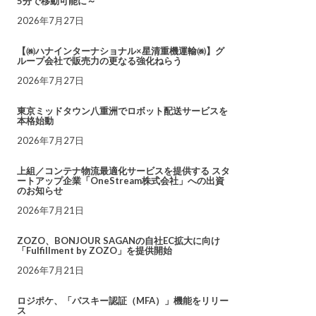
5分で移動可能に～
2026年7月27日
【㈱ハナインターナショナル×星清重機運輸㈱】グ
ループ会社で販売力の更なる強化ねらう
2026年7月27日
東京ミッドタウン八重洲でロボット配送サービスを
本格始動
2026年7月27日
上組／コンテナ物流最適化サービスを提供する スタ
ートアップ企業「OneStream株式会社」への出資
のお知らせ
2026年7月21日
ZOZO、BONJOUR SAGANの自社EC拡大に向け
「Fulfillment by ZOZO」を提供開始
2026年7月21日
ロジポケ、「パスキー認証（MFA）」機能をリリー
ス