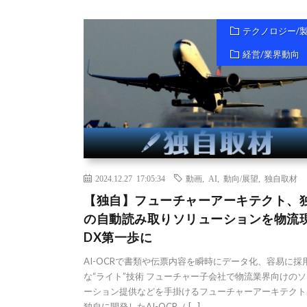
テクノロジー/
経営/業界動向
2024.12.27 17:05:34
動画
,
AI
,
動向/展望
,
独自取材
【独自】フューチャーアーキテクト、
の自動読み取りソリューションを物流
DX第一歩に
AI-OCRで書類や伝票内容を瞬時にデータ化、容易に採
な“ライト”技術 フューチャー子会社で物流業界向けの
ーション提供などを手掛けるフューチャーアーキテクト
独自に開発したAI-OCR（ […]