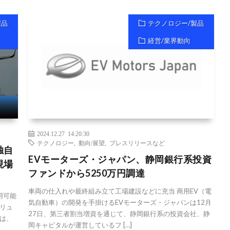
製品
テクノロジー/製品
経営/業界動向
2024.12.27 14:20:30
テクノロジー
,
動向/展望
,
プレスリリースなど
独自
EVモーターズ・ジャパン、静岡銀行系投資
現場
ファンドから5250万円調達
車両の仕入れや最終組み立て工場建設などに充当 商用EV（電
用可能
気自動車）の開発を手掛けるEVモーターズ・ジャパンは12月
ソリュ
27日、第三者割当増資を通じて、静岡銀行系の投資会社、静
は、
岡キャピタルが運営しているフ […]