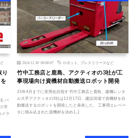
ど
2024.12.30 06:00:07
ロボット
,
プレスリリースなど
取り
竹中工務店と鹿島、アクティオの3社が工
」を
事現場向け資機材自動搬送ロボット開発
25年4月までに実用化目指す 竹中工務店と鹿島、建機レンタ
ル大手アクティオの3社は12月17日、建設現場で資機材を自
る バ
動搬送するロボットを開発したと発表した。 工事用エレベー
ス市
タに積み込まれた資機材を決め […]
カメラ