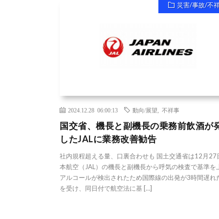
災害/事故/不
2024.12.28 06:00:13
動向/展望
,
不祥事
国交省、機長と副機長の乗務前飲酒が
したJALに業務改善勧告
社内規程超える量、口裏合わせも 国土交通省は12月27
本航空（JAL）の機長と副機長から呼気の検査で基準を
アルコールが検出されたため国際線の出発が3時間遅れ
を受け、同日付で航空法に基 […]