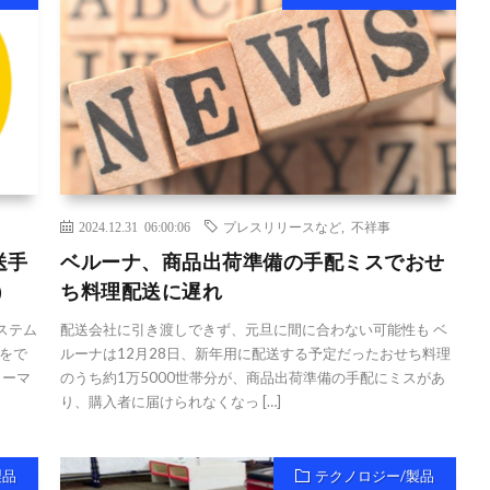
2024.12.31 06:00:06
プレスリリースなど
,
不祥事
送手
ベルーナ、商品出荷準備の手配ミスでおせ
）
ち料理配送に遅れ
ステム
配送会社に引き渡しできず、元旦に間に合わない可能性も ベ
をで
ルーナは12月28日、新年用に配送する予定だったおせち料理
リーマ
のうち約1万5000世帯分が、商品出荷準備の手配にミスがあ
り、購入者に届けられなくなっ […]
製品
テクノロジー/製品