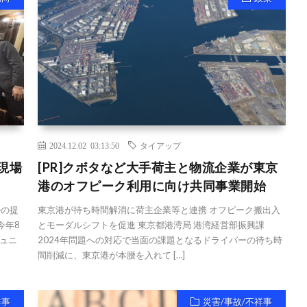
2024.12.02 03:13:50
タイアップ
現場
[PR]クボタなど大手荷主と物流企業が東京
港のオフピーク利用に向け共同事業開始
ルの提
東京港が待ち時間解消に荷主企業等と連携 オフピーク搬出入
今年8
とモーダルシフトを促進 東京都港湾局 港湾経営部振興課
ュニ
2024年問題への対応で当面の課題となるドライバーの待ち時
間削減に、東京港が本腰を入れて […]
祥事
災害/事故/不祥事