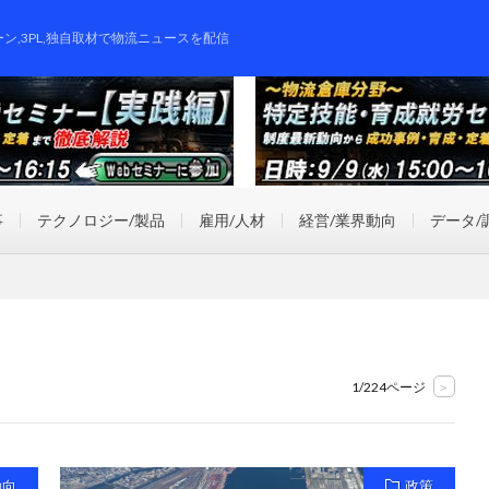
ーン,3PL,独自取材で物流ニュースを配信
事
テクノロジー/製品
雇用/人材
経営/業界動向
データ/
1/224ページ
>
動向
政策