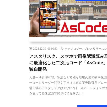
2024.12.30 06:00:33
テクノロジー
,
プレスリリースな
アスタリスク、スマホで画像認識読み
に最適化した二次元コード「AsCode
独自開発
大量一括処理可能、物流など多様な現場の業務効率化図
ーコードリーダー開発を手掛ける東京証券取引所グロー
場上場のアスタリスクは12月27日、スマートフォンの
を使って画像認識で簡単に情報を読 […]