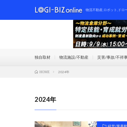
物流不動産,ロボット,ドロ
独自取材
物流施設/不動産
災害/事故/不祥
2024年
HOME
2024年
経営/業界