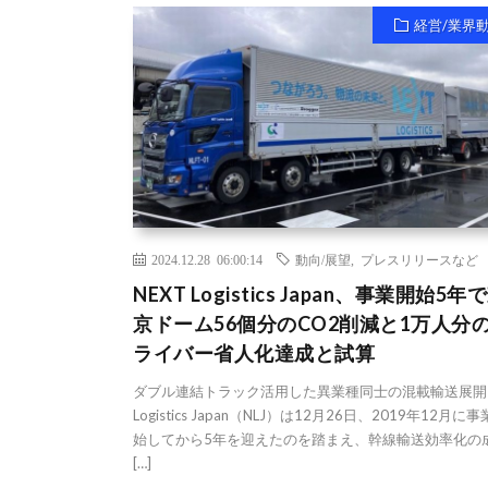
経営/業界
2024.12.28 06:00:14
動向/展望
,
プレスリリースなど
NEXT Logistics Japan、事業開始5年
京ドーム56個分のCO2削減と1万人分
ライバー省人化達成と試算
ダブル連結トラック活用した異業種同士の混載輸送展開 N
Logistics Japan（NLJ）は12月26日、2019年12月に
始してから5年を迎えたのを踏まえ、幹線輸送効率化の
[…]