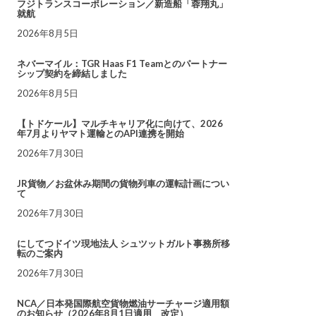
フジトランスコーポレーション／新造船「蓉翔丸」
就航
2026年8月5日
ネバーマイル：TGR Haas F1 Teamとのパートナー
シップ契約を締結しました
2026年8月5日
【トドケール】マルチキャリア化に向けて、2026
年7月よりヤマト運輸とのAPI連携を開始
2026年7月30日
JR貨物／お盆休み期間の貨物列車の運転計画につい
て
2026年7月30日
にしてつドイツ現地法人 シュツットガルト事務所移
転のご案内
2026年7月30日
NCA／日本発国際航空貨物燃油サーチャージ適用額
のお知らせ（2026年8月1日適用 改定）