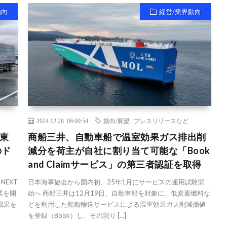
動向
経営/業界動向
2024.12.28 06:00:54
動向/展望
,
プレスリリースなど
で東
商船三井、自動車船で温室効果ガス排出削
のド
減分を荷主が自社に割り当て可能な「Book
and Claimサービス」の第三者認証を取得
EXT
日本海事協会から国内初、25年1月にサービスの運用試験開
事業を開
始へ 商船三井は12月19日、自動車船を対象に、低炭素燃料な
成果を
どを利用した船舶輸送サービスによる温室効果ガス削減価値
を登録（Book）し、その割り […]