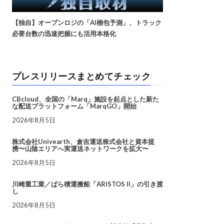
【独自】オープンロジの「AI梱包予測」、トラック
必要台数の迅速把握にも活用本格化
プレスリリースまとめてチェック
CBcloud、全国の「Marq」施設を起点とした新た
な配送プラットフォーム「MarqGO」開始
2026年8月5日
株式会社Univearth、倉吉運送株式会社と資本提
携〜山陰エリアへ実運送ネットワークを拡大〜
2026年8月5日
川崎重工業／ばら積運搬船「ARISTOS II」の引き渡
し
2026年8月5日