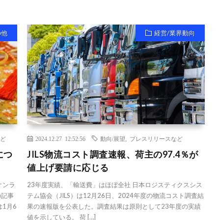
の他
経営/業界動向
ど
2024.12.27 12:52:56
動向/展望
,
プレスリリースなど
につ
JILS物流コスト調査速報、荷主の97.4％が
値上げ要請に応じる
オンラ
23年度実績、「輸送費」はほぼ全社 日本ロジスティクスシス
の記事
テム協会（JILS）は12月26日、2024年度の物流コスト調査結
1月6
果の速報版を公表した。調査結果は原則として23年度の実績
値を示している。 荷 […]