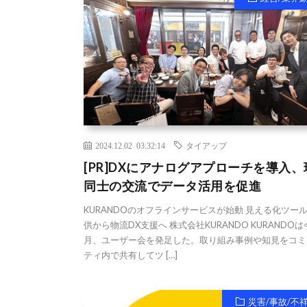
2024.12.02 03:32:14
タイアップ
[PR]DXにアナログアプローチを導入、
同士の交流でデータ活用を促進
KURANDOのオフラインサービスが始動 見える化ツー
供から物流DX支援へ 株式会社KURANDO KURANDOは
月、ユーザー会を発足した。取り組み事例や知見をコミ
ティ内で共有してツ […]
災害/事故/不