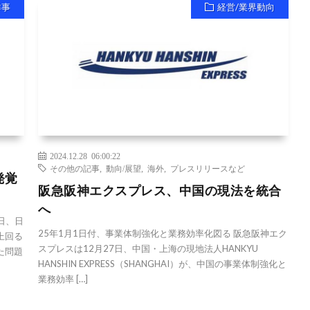
祥事
経営/業界動向
2024.12.28 06:00:22
その他の記事
,
動向/展望
,
海外
,
プレスリリースなど
発覚
阪急阪神エクスプレス、中国の現法を統合
へ
日、日
25年1月1日付、事業体制強化と業務効率化図る 阪急阪神エク
上回る
スプレスは12月27日、中国・上海の現地法人HANKYU
た問題
HANSHIN EXPRESS（SHANGHAI）が、中国の事業体制強化と
業務効率 […]